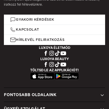
iratkozz fel hírlevelünkre.
GYAKORI KÉRDÉSEK
KAPCSOLAT
HÍRLEVÉL FELIRATKOZÁS
LUXOYA ÉLETMÓD
LUXOYA BEAUTY
TÖLTSD LE AZ APPLIKÁCIÓT!
FONTOSABB OLDALAINK
ÜGYFÉLSZOLGÁLAT