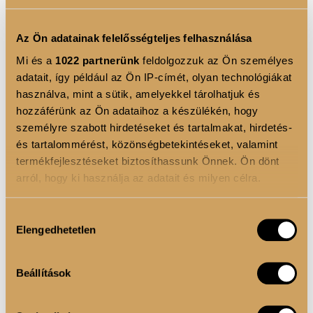
Miért jó választás?
Az Ön adatainak felelősségteljes felhasználása
Mi és a
1022 partnerünk
feldolgozzuk az Ön személyes
– A zab rostban gazdag, hosszabb ideig laktat
adatait, így például az Ön IP-címét, olyan technológiákat
használva, mint a sütik, amelyekkel tárolhatjuk és
– A kollagén támogatja a bőr, haj, köröm és ízületek
hozzáférünk az Ön adataihoz a készülékén, hogy
állapotát
személyre szabott hirdetéseket és tartalmakat, hirdetés-
és tartalommérést, közönségbetekintéseket, valamint
– Könnyen személyre szabható gyümölcsökkel,
termékfejlesztéseket biztosíthassunk Önnek. Ön dönt
magvakkal
arról, hogy ki használja az adatait és milyen célra.
Tipp:
Készítsd el este, "overnight" verzióban – reggel
Ha engedélyezi, a következőt is meg szeretnénk tenni:
Hozzájárulás
csak elő kell venned, és már kész is.
Elengedhetetlen
Információgyűjtés az Ön földrajzi elhelyezkedéséről
kiválasztása
pár méteres pontossággal
Az Ön készülékén beazonosítása annak konkrét
4. NÖVÉNYI FEHÉRJE
Beállítások
tulajdonságainak (ujjlenyomat) aktív ellenőrzésével
GYÜMÖLCSÖKKEL
Tudjon meg többet személyes adatainak feldolgozási