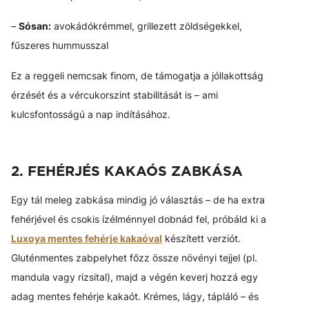
–
Sósan:
avokádókrémmel, grillezett zöldségekkel,
fűszeres hummusszal
Ez a reggeli nemcsak finom, de támogatja a jóllakottság
érzését és a vércukorszint stabilitását is – ami
kulcsfontosságú a nap indításához.
2. FEHÉRJÉS KAKAÓS ZABKÁSA
Egy tál meleg zabkása mindig jó választás – de ha extra
fehérjével és csokis ízélménnyel dobnád fel, próbáld ki a
Luxoya mentes fehérje kakaóval
készített verziót.
Gluténmentes zabpelyhet főzz össze növényi tejjel (pl.
mandula vagy rizsital), majd a végén keverj hozzá egy
adag mentes fehérje kakaót. Krémes, lágy, tápláló – és