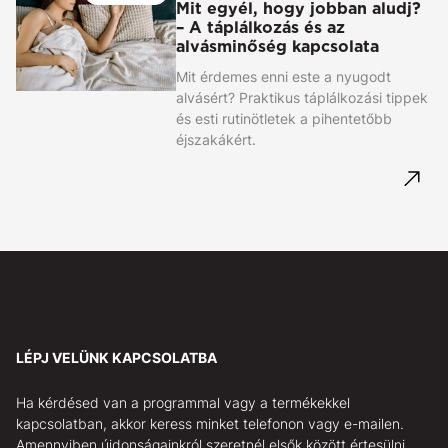
Mit egyél, hogy jobban aludj?
– A táplálkozás és az
alvásminőség kapcsolata
Mit érdemes enni este a nyugodt
alvásért? Praktikus táplálkozási tippek
és esti rutinötletek a pihentetőbb
éjszakákért.
LÉPJ VELÜNK KAPCSOLATBA
Ha kérdésed van a programmal vagy a termékekkel
kapcsolatban, akkor keress minket telefonon vagy e-mailen.
Amennyiben újdonságainkról szeretnél elsők között értesülni,