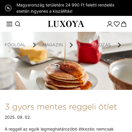
Magyarország területére 24 990 Ft feletti rendelés
esetén ingyenes a kiszállítás!
FŐOLDAL
MAGAZIN
TÁPLÁLKOZÁS
3
3 gyors mentes reggeli ötlet
2025. 09. 02.
A reggeli az egyik legmeghatározóbb étkezés: nemcsak