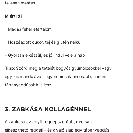
teljesen mentes.
Miért jó?
– Magas fehérjetartalom
– Hozzáadott cukor, tej és glutén nélkül
– Gyorsan elkészül, és jól indul vele a nap
Tipp:
Szórd meg a tetejét bogyós gyümölcsökkel vagy
egy kis mandulával – így nemcsak finomabb, hanem
tápanyagdúsabb is lesz.
3. ZABKÁSA KOLLAGÉNNEL
A zabkása az egyik legnépszerűbb, gyorsan
elkészíthető reggeli – és kiváló alap egy tápanyagdús,