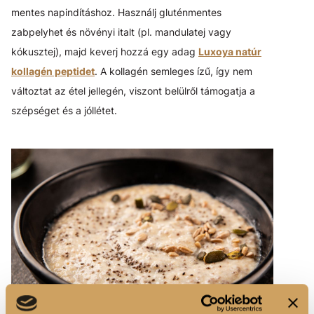
mentes napindításhoz. Használj gluténmentes
zabpelyhet és növényi italt (pl. mandulatej vagy
kókusztej), majd keverj hozzá egy adag
Luxoya natúr
kollagén peptidet
. A kollagén semleges ízű, így nem
változtat az étel jellegén, viszont belülről támogatja a
szépséget és a jóllétet.