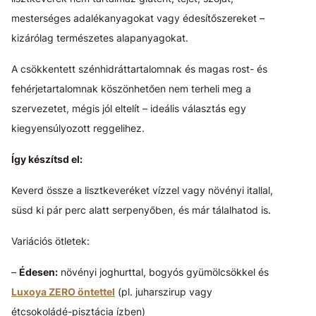
mesterséges adalékanyagokat vagy édesítőszereket –
kizárólag természetes alapanyagokat.
A csökkentett szénhidráttartalomnak és magas rost- és
fehérjetartalomnak köszönhetően nem terheli meg a
szervezetet, mégis jól eltelít – ideális választás egy
kiegyensúlyozott reggelihez.
Így készítsd el:
Keverd össze a lisztkeveréket vízzel vagy növényi itallal,
süsd ki pár perc alatt serpenyőben, és már tálalhatod is.
Variációs ötletek:
–
Édesen:
növényi joghurttal, bogyós gyümölcsökkel és
Luxoya ZERO öntettel
(pl. juharszirup vagy
étcsokoládé-pisztácia ízben)