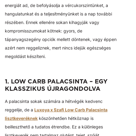
energiát ad, de befolyásolja a vércukorszintünket, a
hangulatunkat és a teljesítményünket is a nap további
részében. Ennek ellenére sokan kihagyják vagy
kompromisszumokat kötnek: gyors, de
tápanyagszegény opciók mellett döntenek, vagy éppen
azért nem reggeliznek, mert nincs idejük egészséges
megoldást készíteni.
1. LOW CARB PALACSINTA – EGY
KLASSZIKUS ÚJRAGONDOLVA
A palacsinta sokak számára a hétvégék kedvenc
reggelije, de a
Luxoya x Szafi Low Carb Palacsinta
lisztkeveréknek
köszönhetően hétköznap is
beilleszthető a tudatos étrendbe. Ez a különleges
lisztkeverék nem tartalmaz glutént, tejet, szóját,