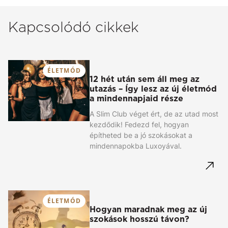
Kapcsolódó cikkek
ÉLETMÓD
12 hét után sem áll meg az
utazás – Így lesz az új életmód
a mindennapjaid része
A Slim Club véget ért, de az utad most
kezdődik! Fedezd fel, hogyan
építheted be a jó szokásokat a
mindennapokba Luxoyával.
ÉLETMÓD
Hogyan maradnak meg az új
szokások hosszú távon?