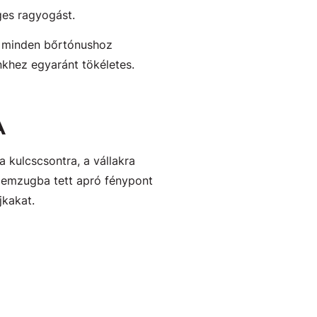
ges ragyogást.
gy minden bőrtónushoz
nkhez egyaránt tökéletes.
A
 kulcscsontra, a vállakra
szemzugba tett apró fénypont
jkakat.