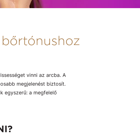
 bőrtónushoz
issességet vinni az arcba. A
alosabb megjelenést biztosít.
ok egyszerű: a megfelelő
NI?