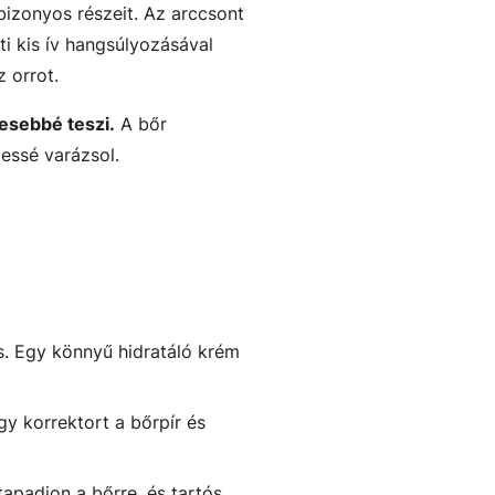
bizonyos részeit. Az arccsont
ti kis ív hangsúlyozásával
 orrot.
esebbé teszi.
A bőr
essé varázsol.
ás. Egy könnyű hidratáló krém
y korrektort a bőrpír és
tapadjon a bőrre, és tartós