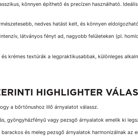
lasszikus, könnyen építhető és precízen használható. Ideális
rmészetesebb, nedves hatást kelt, és könnyen eldolgozható 
intenzív, látványos fényt ad, nagyobb felületeken (pl. homl
s krémes textúrák a legpraktikusabbak, különleges alkalm
ERINTI HIGHLIGHTER VÁLA
ogy a bőrtónushoz illő árnyalatot válassz.
ás, gyöngyházfényű vagy pezsgő árnyalatok emelik ki legs
, barackos és meleg pezsgő árnyalatok harmonizálnak az en