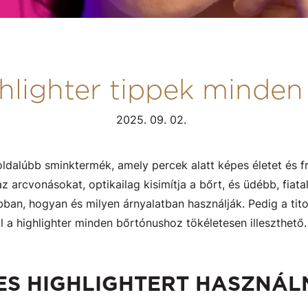
hlighter tippek minden
2025. 09. 02.
oldalúbb sminktermék, amely percek alatt képes életet és fr
z arcvonásokat, optikailag kisimítja a bőrt, és üdébb, fiat
ban, hogyan és milyen árnyalatban használják. Pedig a tit
al a highlighter minden bőrtónushoz tökéletesen illeszthető.
ES HIGHLIGHTERT HASZNÁL