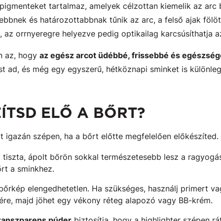
pigmenteket tartalmaz, amelyek célzottan kiemelik az arc 
bbnek és határozottabbnak tűnik az arc, a felső ajak fölöt
, az orrnyeregre helyezve pedig optikailag karcsúsíthatja az
n az, hogy
az egész arcot üdébbé, frissebbé és egészség
st ad, és még egy egyszerű, hétköznapi sminket is különleg
ÍTSD ELŐ A BŐRT?
t igazán szépen, ha a bőrt előtte megfelelően előkészíted.
– a tiszta, ápolt bőrön sokkal természetesebb lesz a ragyog
őrt a sminkhez.
őrkép elengedhetetlen. Ha szükséges, használj primert vag
ére, majd jöhet egy vékony réteg alapozó vagy BB-krém.
ranszparens púder
biztosítja, hogy a highlighter szépen rá