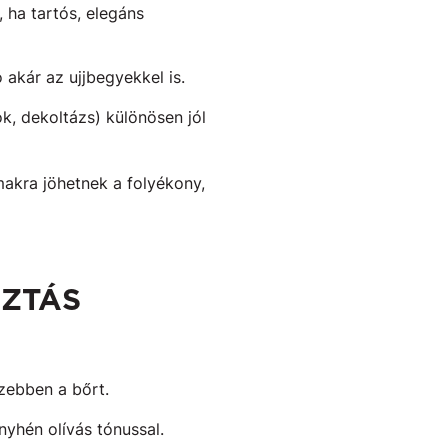
, ha tartós, elegáns
akár az ujjbegyekkel is.
ok, dekoltázs) különösen jól
akra jöhetnek a folyékony,
SZTÁS
zebben a bőrt.
yhén olívás tónussal.