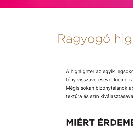
Ragyogó hig
A highlighter az egyik legsok
fény visszaverésével kiemeli a
Mégis sokan bizonytalanok ab
textúra és szín kiválasztásáv
MIÉRT ÉRDEM