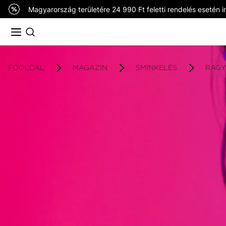
Magyarország területére 24 990 Ft feletti rendelés esetén in
FŐOLDAL
MAGAZIN
SMINKELÉS
RAGY