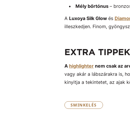
Mély bőrtónus
– bronzos
A
Luxoya Silk Glow
és
Diamon
illeszkedjen. Finom, gyöngysz
EXTRA TIPPE
A
highlighter
nem csak az ar
vagy akár a lábszárakra is, 
kinyitja a tekintetet, az ajak
SMINKELÉS