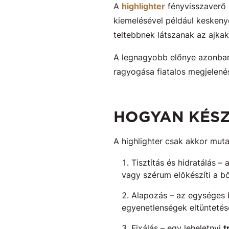
A
highlighter
fényvisszaverő 
kiemelésével például keskenye
teltebbnek látszanak az ajkak
A legnagyobb előnye azonba
ragyogása fiatalos megjelené
HOGYAN KÉSZ
A highlighter csak akkor muta
Tisztítás és hidratálás 
vagy szérum előkészíti a b
Alapozás – az egységes b
egyenetlenségek eltüntetés
Fixálás – egy leheletnyi
t