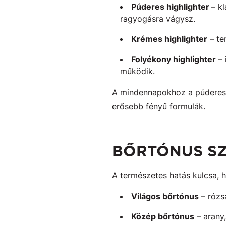
Púderes highlighter
– k
ragyogásra vágysz.
Krémes highlighter
– te
Folyékony highlighter
– 
működik.
A mindennapokhoz a púderes é
erősebb fényű formulák.
BŐRTÓNUS SZ
A természetes hatás kulcsa, h
Világos bőrtónus
– rózs
Közép bőrtónus
– arany