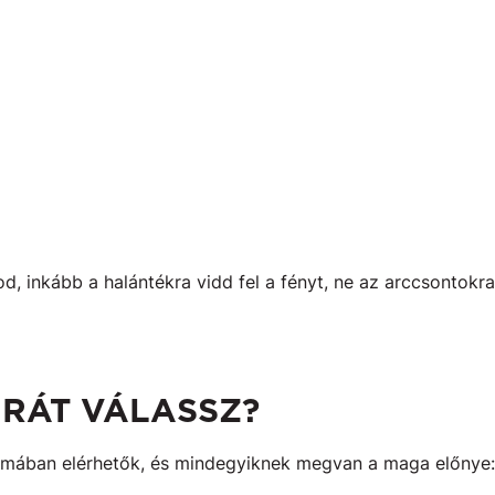
od, inkább a halántékra vidd fel a fényt, ne az arccsontokr
ÚRÁT VÁLASSZ?
ormában elérhetők, és mindegyiknek megvan a maga előnye: