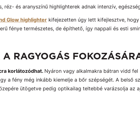
, réz- és aranyszínű highlighterek adnak intenzív, egészsé
d Glow highlighter
kifejezetten úgy lett kifejlesztve, ho
erű fénye természetes, de építhető, így nappali és esti smi
K A RAGYOGÁS FOKOZÁSÁR
cra korlátozódhat.
Nyáron vagy alkalmakra bátran vidd fel a
hogy a fény még inkább kiemelje a bőr szépségét. A belső 
 közepére ütögetve pedig optikailag teltebbé varázsolja az a