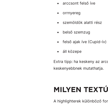
arccsont felső íve
orrnyereg
szemöldök alatti rész
belső szemzug
felső ajak íve (Cupid-ív)
áll közepe
Extra tipp: ha keskeny az arc
keskenyebbnek mutathatja.
MILYEN TEXT
A highlighterek különböző f