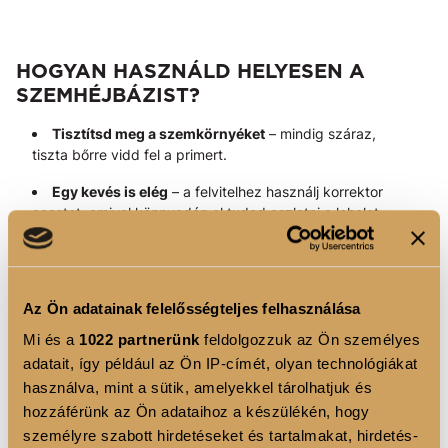
HOGYAN HASZNÁLD HELYESEN A
SZEMHÉJBÁZIST?
Tisztítsd meg a szemkörnyéket
– mindig száraz,
tiszta bőrre vidd fel a primert.
Egy kevés is elég
– a felvitelhez használj korrektor
ecsetet, amivel könnyedén el tudod oszlatni a lehelet
vékony réteget a szemhéjon.
Dolgozd el egyenletesen
– sokkal
egyenletesebben eldolgozható
korrektor ecsettel
,
Az Ön adatainak felelősségteljes felhasználása
mint ujjbeggyel.
Mi és a
1022 partnerünk
feldolgozzuk az Ön személyes
Várj pár másodpercet
– mielőtt felviszed a
adatait, így például az Ön IP-címét, olyan technológiákat
szemhéjpúdert, hagyd, hogy a bázis „megkössön” a
használva, mint a sütik, amelyekkel tárolhatjuk és
bőrön.
hozzáférünk az Ön adataihoz a készülékén, hogy
Fixálás (opcionális)
– a szemhéjpúder bázist
személyre szabott hirdetéseket és tartalmakat, hirdetés-