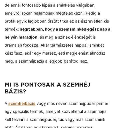
de annál fontosabb lépés a sminkelés világában,
amelyről sokan hajlamosak megfeledkezni. Pedig a
profik egyik legjobban őrzött titka ez az észrevétlen kis
termék:
segít abban, hogy a szemsminked egész nap a
helyén maradjon
, és még a színek élénkségét is
drámaian fokozza. Akár természetes nappali sminket
készítesz, akár egy merész, esti megjelenést álmodsz
meg, a szemhéjbázis a legjobb barátod lesz.
MI IS PONTOSAN A SZEMHÉJ
BÁZIS?
A
szemhéjbázis
vagy más néven szemhéjpúder primer
egy speciális termék, amelyet közvetlenül a szemhéjra
kell felvinni a szemhéjpúder, tus vagy más szemsmink
előtt. Általában egy könnyed, krémes textúrájú