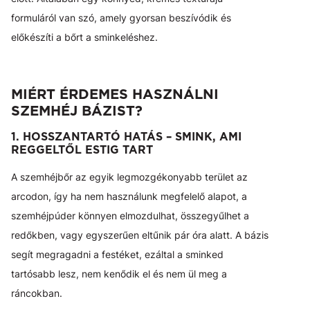
formuláról van szó, amely gyorsan beszívódik és
előkészíti a bőrt a sminkeléshez.
MIÉRT ÉRDEMES HASZNÁLNI
SZEMHÉJ BÁZIST?
1. HOSSZANTARTÓ HATÁS – SMINK, AMI
REGGELTŐL ESTIG TART
A szemhéjbőr az egyik legmozgékonyabb terület az
arcodon, így ha nem használunk megfelelő alapot, a
szemhéjpúder könnyen elmozdulhat, összegyűlhet a
redőkben, vagy egyszerűen eltűnik pár óra alatt. A bázis
segít megragadni a festéket, ezáltal a sminked
tartósabb lesz, nem kenődik el és nem ül meg a
ráncokban.