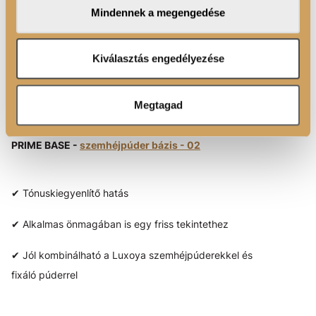
megosztjuk az Ön weboldalhasználatra vonatkozó
Mindennek a megengedése
adatait, akik kombinálhatják az adatokat más olyan
✔ Tökéletes alap a mindennapi és alkalmi szemsminkhez
adatokkal, amelyeket Ön adott meg számukra vagy az
Ön által használt más szolgáltatásokból gyűjtöttek.
Kiválasztás engedélyezése
✔ Természetes tónus, tapadó textúra
✔ Élénkíti a színeket, tartósabbá teszi a sminket
Megtagad
PRIME BASE -
szemhéjpúder bázis - 02
✔ Tónuskiegyenlítő hatás
✔ Alkalmas önmagában is egy friss tekintethez
✔ Jól kombinálható a Luxoya szemhéjpúderekkel és
fixáló púderrel