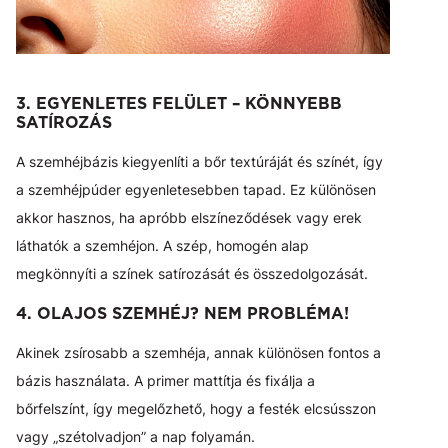
3. EGYENLETES FELÜLET – KÖNNYEBB
SATÍROZÁS
A szemhéjbázis kiegyenlíti a bőr textúráját és színét, így
a szemhéjpúder egyenletesebben tapad. Ez különösen
akkor hasznos, ha apróbb elszíneződések vagy erek
láthatók a szemhéjon. A szép, homogén alap
megkönnyíti a színek satírozását és összedolgozását.
4. OLAJOS SZEMHÉJ? NEM PROBLÉMA!
Akinek zsírosabb a szemhéja, annak különösen fontos a
bázis használata. A primer mattítja és fixálja a
bőrfelszínt, így megelőzhető, hogy a festék elcsússzon
vagy „szétolvadjon” a nap folyamán.