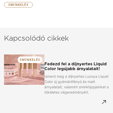
SMINKELÉS
Kapcsolódó cikkek
SMINKELÉS
Fedezd fel a díjnyertes Liquid
Color legújabb árnyalatait!
Ismerd meg a díjnyertes Luxoya Liquid
Color új gyémántfényű és matt
árnyalatait, valamint sminktippjeinket a
tökéletes végeredményért.