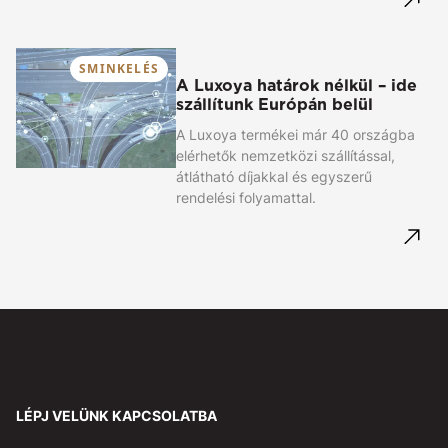
SMINKELÉS
A Luxoya határok nélkül – ide
szállítunk Európán belül
A Luxoya termékei már 40 országba
elérhetők nemzetközi szállítással,
átlátható díjakkal és egyszerű
rendelési folyamattal.
LÉPJ VELÜNK KAPCSOLATBA