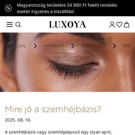
Magyarország területére 24 990 Ft feletti rendelés
esetén ingyenes a kiszállítás!
FŐOLDAL
MAGAZIN
SMINKELÉS
MIRE
Mire jó a szemhéjbázis?
2025. 08. 19.
A szemhéjbázis vagy szemhéjalapozó egy olyan apró,