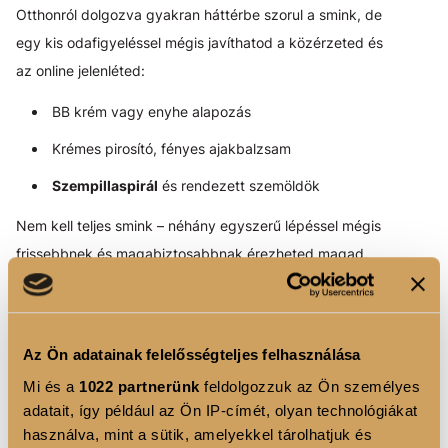
Otthonról dolgozva gyakran háttérbe szorul a smink, de
egy kis odafigyeléssel mégis javíthatod a közérzeted és
az online jelenléted:
BB krém vagy enyhe alapozás
Krémes pirosító, fényes ajakbalzsam
Szempillaspirál
és rendezett szemöldök
Nem kell teljes smink – néhány egyszerű lépéssel mégis
frissebbnek és magabiztosabbnak érezheted magad,
különösen videóhívások alkalmával.
Az Ön adatainak felelősségteljes felhasználása
MAGAS POZÍCIÓ, VEZETŐ SZEREP –
HATÁROZOTTSÁG ÉS ELEGANCIA
Mi és a
1022 partnerünk
feldolgozzuk az Ön személyes
adatait, így például az Ön IP-címét, olyan technológiákat
Vezetőként megjelenésed különösen nagy figyelmet
használva, mint a sütik, amelyekkel tárolhatjuk és