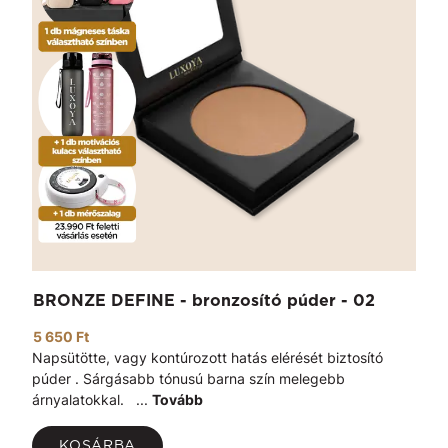
BRONZE DEFINE - bronzosító púder - 02
5 650 Ft
Napsütötte, vagy kontúrozott hatás elérését biztosító
púder . Sárgásabb tónusú barna szín melegebb
árnyalatokkal. ...
Tovább
KOSÁRBA