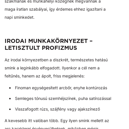
szakmának és munkahelyi közegnek megvannak a
maga íratlan szabályai, így érdemes ehhez igazítani a
napi sminkedet.
IRODAI MUNKAKÖRNYEZET –
LETISZTULT PROFIZMUS
Az irodai környezetben a diszkrét, természetes hatású
smink a leginkább elfogadott. Ilyenkor a cél nem a
feltűnés, hanem az ápolt, friss megjelenés:
Finoman egységesített arcbőr, enyhe kontúrozás
Semleges tónusú szemhéjszínek, puha satírozással
Visszafogott rúzs, szájfény vagy ajakszínező
A kevesebb itt valóban több. Egy ilyen smink mellett az
arc karakterei érvényesülhetnek, miközben mégis