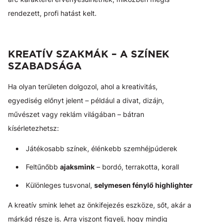
rendezett, profi hatást kelt.
KREATÍV SZAKMÁK – A SZÍNEK
SZABADSÁGA
Ha olyan területen dolgozol, ahol a kreativitás,
egyediség előnyt jelent – például a divat, dizájn,
művészet vagy reklám világában – bátran
kísérletezhetsz:
Játékosabb színek, élénkebb szemhéjpúderek
Feltűnőbb
ajaksmink
– bordó, terrakotta, korall
Különleges tusvonal,
selymesen fénylő highlighter
A kreatív smink lehet az önkifejezés eszköze, sőt, akár a
márkád része is. Arra viszont figyelj, hogy mindig