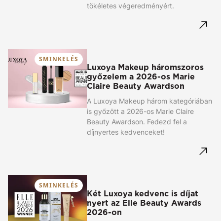
tökéletes végeredményért.
SMINKELÉS
Luxoya Makeup háromszoros
győzelem a 2026-os Marie
Claire Beauty Awardson
A Luxoya Makeup három kategóriában
is győzött a 2026-os Marie Claire
Beauty Awardson. Fedezd fel a
díjnyertes kedvenceket!
SMINKELÉS
Két Luxoya kedvenc is díjat
nyert az Elle Beauty Awards
2026-on