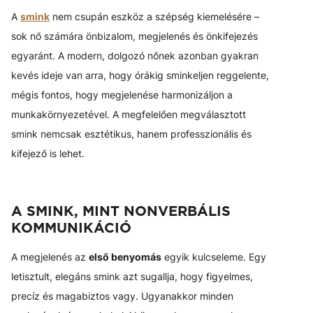
A
smink
nem csupán eszköz a szépség kiemelésére –
sok nő számára önbizalom, megjelenés és önkifejezés
egyaránt. A modern, dolgozó nőnek azonban gyakran
kevés ideje van arra, hogy órákig sminkeljen reggelente,
mégis fontos, hogy megjelenése harmonizáljon a
munkakörnyezetével. A megfelelően megválasztott
smink nemcsak esztétikus, hanem professzionális és
kifejező is lehet.
A SMINK, MINT NONVERBÁLIS
KOMMUNIKÁCIÓ
A megjelenés az
első benyomás
egyik kulcseleme. Egy
letisztult, elegáns smink azt sugallja, hogy figyelmes,
precíz és magabiztos vagy. Ugyanakkor minden