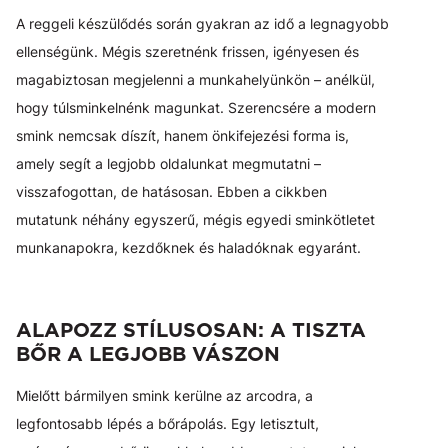
A reggeli készülődés során gyakran az idő a legnagyobb
ellenségünk. Mégis szeretnénk frissen, igényesen és
magabiztosan megjelenni a munkahelyünkön – anélkül,
hogy túlsminkelnénk magunkat. Szerencsére a modern
smink nemcsak díszít, hanem önkifejezési forma is,
amely segít a legjobb oldalunkat megmutatni –
visszafogottan, de hatásosan. Ebben a cikkben
mutatunk néhány egyszerű, mégis egyedi sminkötletet
munkanapokra, kezdőknek és haladóknak egyaránt.
ALAPOZZ STÍLUSOSAN: A TISZTA
BŐR A LEGJOBB VÁSZON
Mielőtt bármilyen smink kerülne az arcodra, a
legfontosabb lépés a bőrápolás. Egy letisztult,