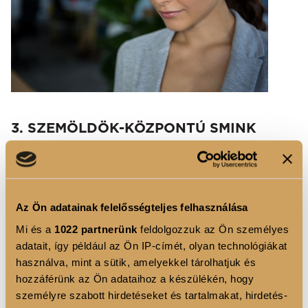
3. SZEMÖLDÖK-KÖZPONTÚ SMINK
Ha nincs időd a teljes sminkre, de szeretnél kiemelkedni
a tömegből, fókuszálj a szemöldöködre! Egy jól
formázott, természetes hatású szemöldök azonnal
Az Ön adatainak felelősségteljes felhasználása
keretet ad az arcnak.
Mi és a
1022 partnerünk
feldolgozzuk az Ön személyes
Lépések:
adatait, így például az Ön IP-címét, olyan technológiákat
használva, mint a sütik, amelyekkel tárolhatjuk és
Szemöldökceruzával
formázd meg, majd fixáld
hozzáférünk az Ön adataihoz a készülékén, hogy
zselével
személyre szabott hirdetéseket és tartalmakat, hirdetés-