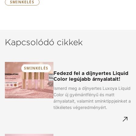
SMINKELÉS
Kapcsolódó cikkek
SMINKELÉS
Fedezd fel a díjnyertes Liquid
Color legújabb árnyalatait!
Ismerd meg a díjnyertes Luxoya Liquid
Color új gyémántfényű és matt
árnyalatait, valamint sminktippjeinket a
tökéletes végeredményért.