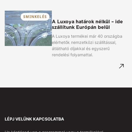
SMINKELÉS
A Luxoya határok nélkül – ide
szállítunk Európán belül
A Luxoya termékei már 40 országba
elérhetők nemzetközi szállítással,
átlátható díjakkal és egyszerű
rendelési folyamattal.
LÉPJ VELÜNK KAPCSOLATBA