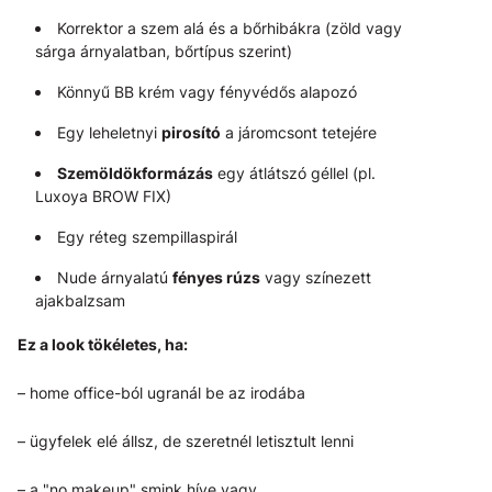
Korrektor a szem alá és a bőrhibákra (zöld vagy
sárga árnyalatban, bőrtípus szerint)
Könnyű BB krém vagy fényvédős alapozó
Egy leheletnyi
pirosító
a járomcsont tetejére
Szemöldökformázás
egy átlátszó géllel (pl.
Luxoya BROW FIX)
Egy réteg szempillaspirál
Nude árnyalatú
fényes rúzs
vagy színezett
ajakbalzsam
Ez a look tökéletes, ha:
– home office-ból ugranál be az irodába
– ügyfelek elé állsz, de szeretnél letisztult lenni
– a "no makeup" smink híve vagy