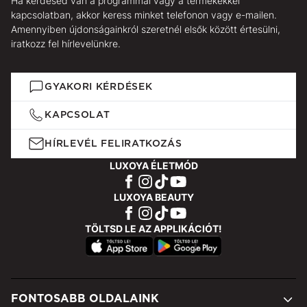
Ha kérdésed van a programmal vagy a termékekkel
kapcsolatban, akkor keress minket telefonon vagy e-mailen.
Amennyiben újdonságainkról szeretnél elsők között értesülni,
iratkozz fel hírlevelünkre.
GYAKORI KÉRDÉSEK
KAPCSOLAT
HÍRLEVÉL FELIRATKOZÁS
LUXOYA ÉLETMÓD
LUXOYA BEAUTY
TÖLTSD LE AZ APPLIKÁCIÓT!
FONTOSABB OLDALAINK