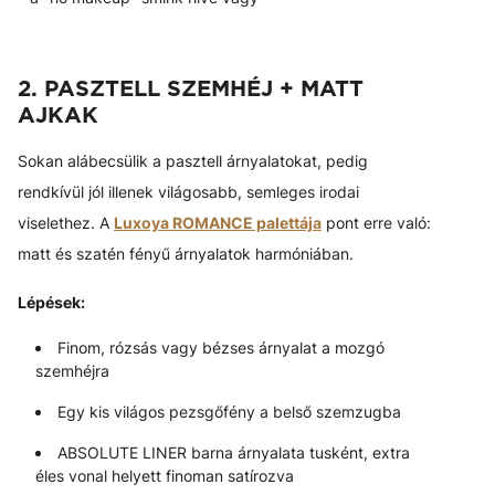
2. PASZTELL SZEMHÉJ + MATT
AJKAK
Sokan alábecsülik a pasztell árnyalatokat, pedig
rendkívül jól illenek világosabb, semleges irodai
viselethez. A
Luxoya ROMANCE palettája
pont erre való:
matt és szatén fényű árnyalatok harmóniában.
Lépések:
Finom, rózsás vagy bézses árnyalat a mozgó
szemhéjra
Egy kis világos pezsgőfény a belső szemzugba
ABSOLUTE LINER barna árnyalata tusként, extra
éles vonal helyett finoman satírozva