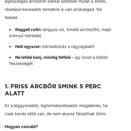
egészséges arcbőrön sokkal szebben mutat a smink,
ráadásul kevesebb termékre is van szükséged. Ne
feledd:
Reggeli rutin:
langyos víz, kímélő arctisztító, majd
könnyű hidratáló
Heti egyszer:
bőrradírozás a ragyogásért
Ne lefelé kenj, mindig felfelé
– így óvod a bőröd
feszességét
1. FRISS ARCBŐR SMINK 5 PERC
ALATT
Ez a leggyorsabb, legtermészetesebb megjelenés, ha
csak kevés időd van, de nem akarsz fáradtnak tűnni.
Hogyan csináld?