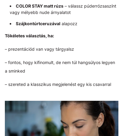
COLOR STAY matt rúzs
– válassz púderrózsaszínt
vagy mélyebb nude árnyalatot
Szájkontúrtceruzával
alapozz
Tökéletes választás, ha:
– prezentációd van vagy tárgyalsz
– fontos, hogy kifinomult, de nem túl hangsúlyos legyen
a sminked
– szereted a klasszikus megjelenést egy kis csavarral