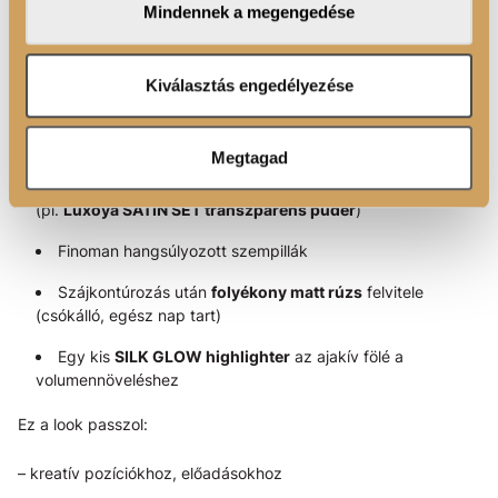
Mindennek a megengedése
adatait, akik kombinálhatják az adatokat más olyan
megjelenést. Munkanapokon nem kell harsány pirosra
adatokkal, amelyeket Ön adott meg számukra vagy az
gondolni – egy karakteres
mályva, barackos nude vagy
Ön által használt más szolgáltatásokból gyűjtöttek.
Kiválasztás engedélyezése
mély rózsaszín
máris elegáns és figyelemfelkeltő.
Sminkötlet:
Megtagad
Natúr bőr: csak korrektor és egy leheletnyi púder
(pl.
Luxoya SATIN SET transzparens púder
)
Finoman hangsúlyozott szempillák
Szájkontúrozás után
folyékony matt rúzs
felvitele
(csókálló, egész nap tart)
Egy kis
SILK GLOW highlighter
az ajakív fölé a
volumennöveléshez
Ez a look passzol:
– kreatív pozíciókhoz, előadásokhoz