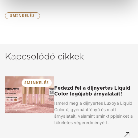
SMINKELÉS
Kapcsolódó cikkek
SMINKELÉS
Fedezd fel a díjnyertes Liquid
Color legújabb árnyalatait!
Ismerd meg a díjnyertes Luxoya Liquid
Color új gyémántfényű és matt
árnyalatait, valamint sminktippjeinket a
tökéletes végeredményért.