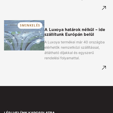
SMINKELÉS
A Luxoya határok nélkül – ide
szállítunk Európán belül
A Luxoya termékei már 40 országba
elérhetők nemzetközi szállítással,
átlátható díjakkal és egyszerű
rendelési folyamattal.
LÉPJ VELÜNK KAPCSOLATBA