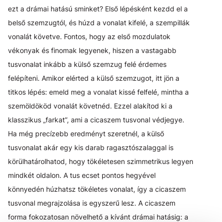
ezt a drámai hatású sminket? Első lépésként kezdd el a
belső szemzugtól, és húzd a vonalat kifelé, a szempillák
vonalát követve. Fontos, hogy az első mozdulatok
vékonyak és finomak legyenek, hiszen a vastagabb
tusvonalat inkább a külső szemzug felé érdemes
felépíteni. Amikor elérted a külső szemzugot, itt jön a
titkos lépés: emeld meg a vonalat kissé felfelé, mintha a
szemöldököd vonalát követnéd. Ezzel alakítod ki a
klasszikus „farkat”, ami a cicaszem tusvonal védjegye.
Ha még precízebb eredményt szeretnél, a külső
tusvonalat akár egy kis darab ragasztószalaggal is
körülhatárolhatod, hogy tökéletesen szimmetrikus legyen
mindkét oldalon. A tus ecset pontos hegyével
könnyedén húzhatsz tökéletes vonalat, így a cicaszem
tusvonal megrajzolása is egyszerű lesz. A cicaszem
forma fokozatosan növelhető a kívánt drámai hatásig: a