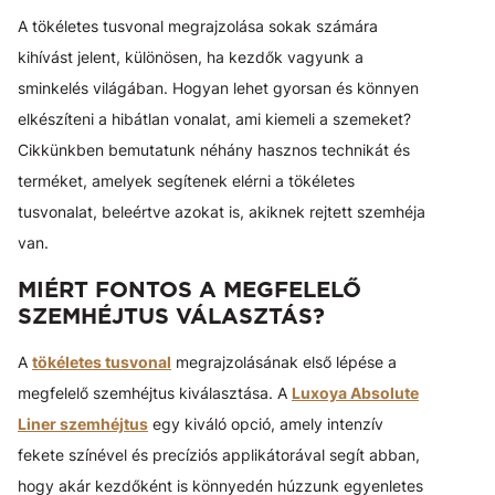
A tökéletes tusvonal megrajzolása sokak számára
kihívást jelent, különösen, ha kezdők vagyunk a
sminkelés világában. Hogyan lehet gyorsan és könnyen
elkészíteni a hibátlan vonalat, ami kiemeli a szemeket?
Cikkünkben bemutatunk néhány hasznos technikát és
terméket, amelyek segítenek elérni a tökéletes
tusvonalat, beleértve azokat is, akiknek rejtett szemhéja
van.
MIÉRT FONTOS A MEGFELELŐ
SZEMHÉJTUS VÁLASZTÁS?
A
tökéletes tusvonal
megrajzolásának első lépése a
megfelelő szemhéjtus kiválasztása. A
Luxoya Absolute
Liner szemhéjtus
egy kiváló opció, amely intenzív
fekete színével és precíziós applikátorával segít abban,
hogy akár kezdőként is könnyedén húzzunk egyenletes