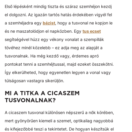
Első lépésként mindig tiszta és száraz szemhéjon kezdj
el dolgozni. Az igazán tartós hatás érdekében vigyél fel
a szemhéjadra egy
bázist
, hogy a tusvonal ne kopjon le
és ne maszatolódjon el napközben. Egy
tus ecset
segítségével húzz egy vékony vonalat a szempillák
tövéhez minél közelebb – ez adja meg az alapját a
tusvonalnak. Ha még kezdő vagy, érdemes apró
pontokat tenni a szemhéjtussal, majd ezeket összekötni.
Így elkerülheted, hogy egyenetlen legyen a vonal vagy
túlságosan vastagra sikerüljön.
MI A TITKA A CICASZEM
TUSVONALNAK?
A cicaszem tusvonal különösen népszerű a nők körében,
mert gyönyörűen kiemeli a szemet, optikailag nagyobbá
és kifejezőbbé teszi a tekintetet. De hogyan készítsük el