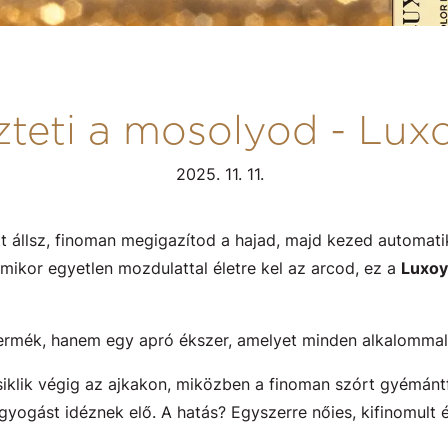
tözteti a mosolyod - Lu
2025. 11. 11.
őtt állsz, finoman megigazítod a hajad, majd kezed automat
 amikor egyetlen mozdulattal életre kel az arcod, ez a
Luxoy
ermék, hanem egy apró ékszer, amelyet minden alkalommal
iklik végig az ajkakon, miközben a finoman szórt gyémánt
ogást idéznek elő. A hatás? Egyszerre nőies, kifinomult és 