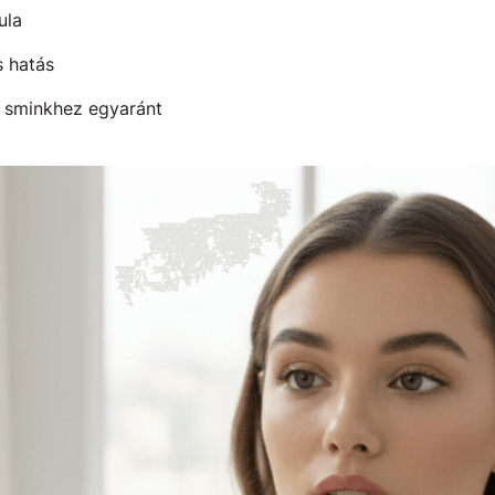
ula
s hatás
i sminkhez egyaránt