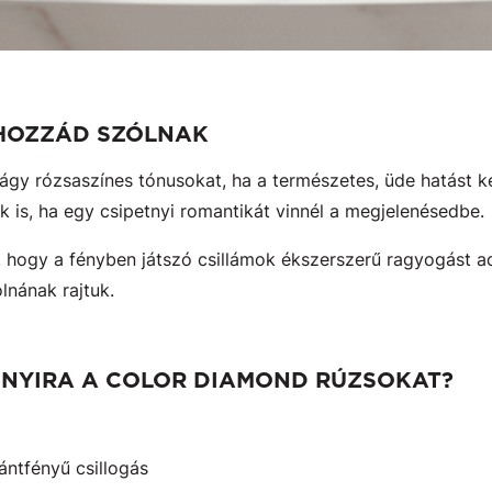
 HOZZÁD SZÓLNAK
ágy rózsaszínes tónusokat, ha a természetes, üde hatást k
 is, ha egy csipetnyi romantikát vinnél a megjelenésedbe.
 hogy a fényben játszó csillámok ékszerszerű ragyogást 
nának rajtuk.
NNYIRA A COLOR DIAMOND RÚZSOKAT?
ntfényű csillogás