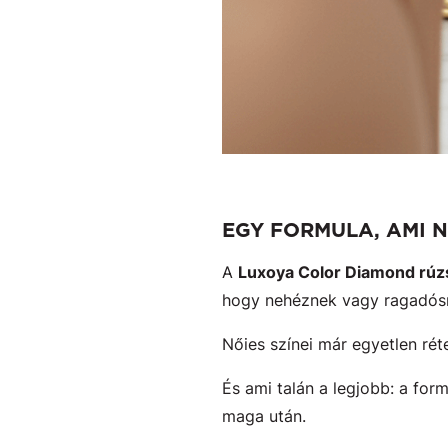
EGY FORMULA, AMI 
A
Luxoya Color Diamond rú
hogy nehéznek vagy ragadós
Nőies színei már egyetlen rét
És ami talán a legjobb: a for
maga után.