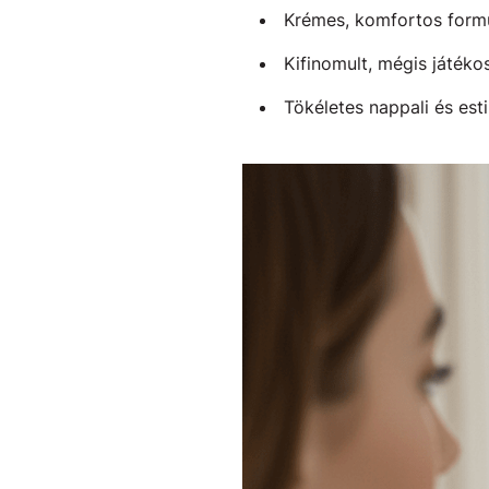
Krémes, komfortos form
Kifinomult, mégis játéko
Tökéletes nappali és est