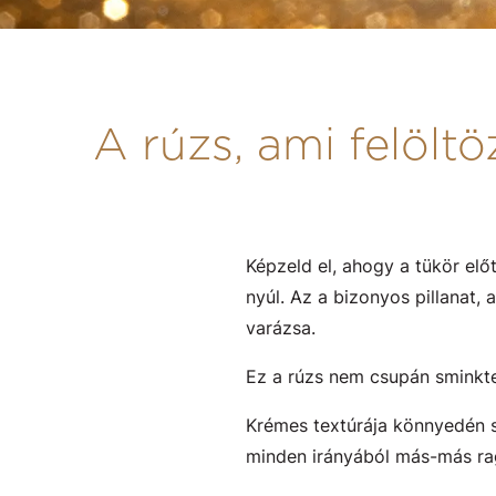
A rúzs, ami felöl
Képzeld el, ahogy a tükör el
nyúl. Az a bizonyos pillanat,
varázsa.
Ez a rúzs nem csupán sminkt
Krémes textúrája könnyedén s
minden irányából más-más ragy