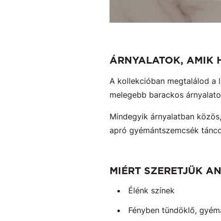
ÁRNYALATOK, AMIK
A kollekcióban megtalálod a l
melegebb barackos árnyalatok
Mindegyik árnyalatban közös,
apró gyémántszemcsék táncol
MIÉRT SZERETJÜK A
Élénk színek
Fényben tündöklő, gyémá