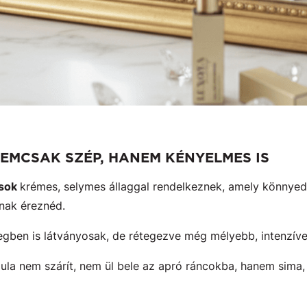
NEMCSAK SZÉP, HANEM KÉNYELMES IS
zsok
krémes, selymes állaggal rendelkeznek, amely könnyed v
nak éreznéd.
egben is látványosak, de rétegezve még mélyebb, intenzíve
mula nem szárít, nem ül bele az apró ráncokba, hanem sima, t