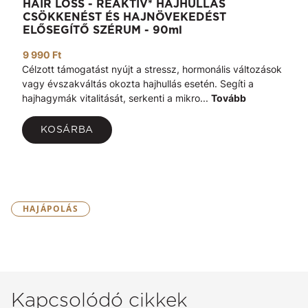
HAIR LOSS - REAKTÍV* HAJHULLÁS
CSÖKKENÉST ÉS HAJNÖVEKEDÉST
ELŐSEGÍTŐ SZÉRUM - 90ml
9 990 Ft
Célzott támogatást nyújt a stressz, hormonális változások
vagy évszakváltás okozta hajhullás esetén. Segíti a
hajhagymák vitalitását, serkenti a mikro...
Tovább
KOSÁRBA
HAJÁPOLÁS
Kapcsolódó cikkek