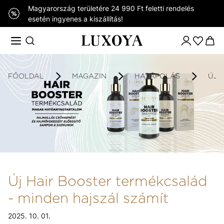
Magyarország területére 24 990 Ft feletti rendelés
esetén ingyenes a kiszállítás!
FŐOLDAL
MAGAZIN
HAJÁPOLÁS
ÚJ 
Új Hair Booster termékcsalád
- minden hajszál számít
2025. 10. 01.