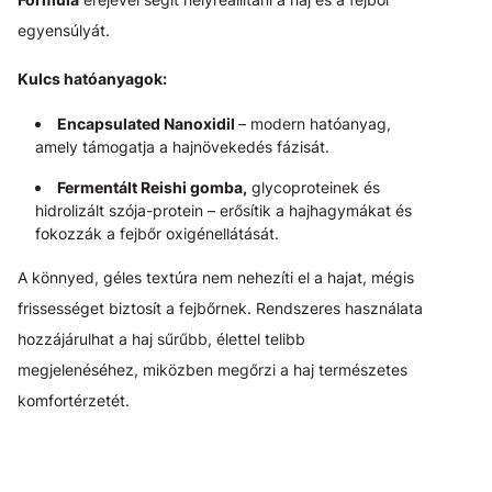
egyensúlyát.
Kulcs hatóanyagok:
Encapsulated Nanoxidil
– modern hatóanyag,
amely támogatja a hajnövekedés fázisát.
Fermentált Reishi gomba,
glycoproteinek és
hidrolizált szója-protein – erősítik a hajhagymákat és
fokozzák a fejbőr oxigénellátását.
A könnyed, géles textúra nem nehezíti el a hajat, mégis
frissességet biztosít a fejbőrnek. Rendszeres használata
hozzájárulhat a haj sűrűbb, élettel telibb
megjelenéséhez, miközben megőrzi a haj természetes
komfortérzetét.