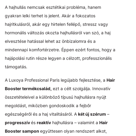
A hajhullás nemcsak esztétikai probléma, hanem
gyakran lelki terhet is jelent. Akár a fokozatos
hajritkulásról, akár egy hirtelen fellépő, stressz vagy
hormonális változás okozta hajhullásról van szó, a haj
elvesztése hatással lehet az önbizalomra és a
mindennapi komfortérzetre. Éppen ezért fontos, hogy a
hajápolási rutin része legyen a célzott, professzionális
támogatás.
A Luxoya Professional Paris legújabb fejlesztése, a
Hair
Booster termékcsalád,
ezt a célt szolgálja. Innovatív
összetételeivel a különböző típusú hajhullásra nyújt
megoldást, miközben gondoskodik a fejbőr
egészségéről és a haj vitalitásáról. A
két új szérum
–
progresszív
és
reaktív
hajhullásra – valamint a
Hair
Booster sampon
együttesen olyan rendszert alkot,