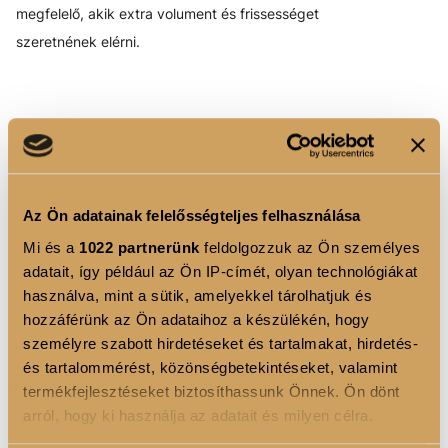
megfelelő, akik extra volument és frissességet
szeretnének elérni.
HOGYAN ÉPÍTSD BE A HAIR
BOOSTER TERMÉKEKET A
RUTINODBA?
Az Ön adatainak felelősségteljes felhasználása
Samponnal kezd
– alaposan tisztítsa meg a fejbőrt,
Mi és a
1022 partnerünk
feldolgozzuk az Ön személyes
hogy a hatóanyagok jobban felszívódjanak.
adatait, így például az Ön IP-címét, olyan technológiákat
Válaszd a megfelelő szérumot
– progresszív
használva, mint a sütik, amelyekkel tárolhatjuk és
hajhullás esetén a Progressive Serumot, átmeneti,
hozzáférünk az Ön adataihoz a készülékén, hogy
stressz okozta hajhullás esetén a Reactive Serumot.
személyre szabott hirdetéseket és tartalmakat, hirdetés-
és tartalommérést, közönségbetekintéseket, valamint
Rendszeresség a kulcs
– a hajhullás elleni
termékfejlesztéseket biztosíthassunk Önnek. Ön dönt
megoldások akkor a leghatékonyabbak, ha hosszú
távon, következetesen használjuk őket.
arról, hogy ki használja az adatait és milyen célra.