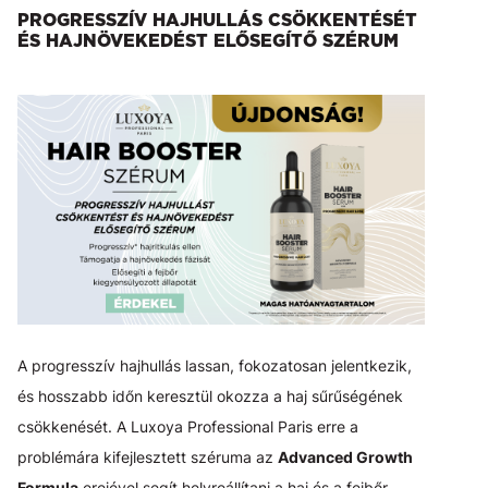
PROGRESSZÍV HAJHULLÁS CSÖKKENTÉSÉT
ÉS HAJNÖVEKEDÉST ELŐSEGÍTŐ SZÉRUM
A progresszív hajhullás lassan, fokozatosan jelentkezik,
és hosszabb időn keresztül okozza a haj sűrűségének
csökkenését. A Luxoya Professional Paris erre a
problémára kifejlesztett széruma az
Advanced Growth
Formula
erejével segít helyreállítani a haj és a fejbőr