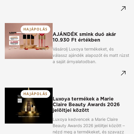
HAJÁPOLÁS
AJÁNDÉK smink duó akár
10.930 Ft értékben
Vásárolj Luxoya termékeket, és
válassz ajándék alapozót és matt rúzst
a saját árnyalatodban.
HAJÁPOLÁS
Luxoya termékek a Marie
Claire Beauty Awards 2026
jelöltjei között
Luxoya kedvencek a Marie Claire
Beauty Awards 2026 jelöltjei között –
nézd meg a termékeket, és szavazz