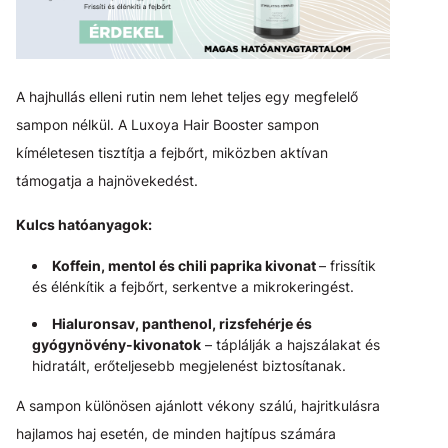
A hajhullás elleni rutin nem lehet teljes egy megfelelő
sampon nélkül. A Luxoya Hair Booster sampon
kíméletesen tisztítja a fejbőrt, miközben aktívan
támogatja a hajnövekedést.
Kulcs hatóanyagok:
Koffein, mentol és chili paprika kivonat
– frissítik
és élénkítik a fejbőrt, serkentve a mikrokeringést.
Hialuronsav, panthenol, rizsfehérje és
gyógynövény-kivonatok
– táplálják a hajszálakat és
hidratált, erőteljesebb megjelenést biztosítanak.
A sampon különösen ajánlott vékony szálú, hajritkulásra
hajlamos haj esetén, de minden hajtípus számára