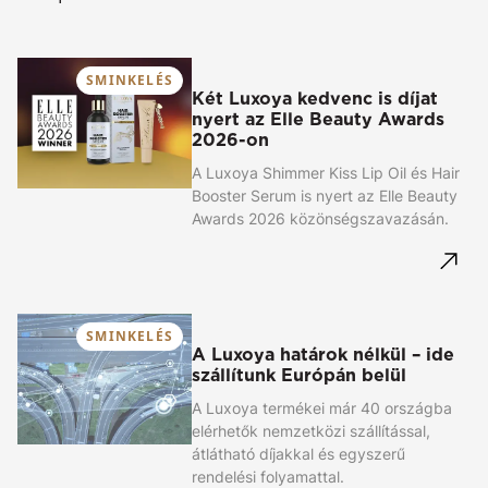
SMINKELÉS
Két Luxoya kedvenc is díjat
nyert az Elle Beauty Awards
2026-on
A Luxoya Shimmer Kiss Lip Oil és Hair
Booster Serum is nyert az Elle Beauty
Awards 2026 közönségszavazásán.
SMINKELÉS
A Luxoya határok nélkül – ide
szállítunk Európán belül
A Luxoya termékei már 40 országba
elérhetők nemzetközi szállítással,
átlátható díjakkal és egyszerű
rendelési folyamattal.