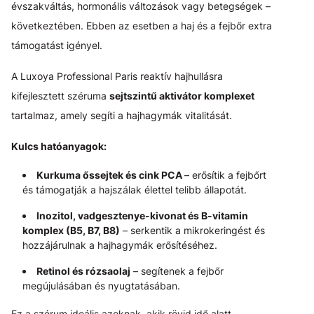
évszakváltás, hormonális változások vagy betegségek –
következtében. Ebben az esetben a haj és a fejbőr extra
támogatást igényel.
A Luxoya Professional Paris reaktív hajhullásra
kifejlesztett széruma
sejtszintű aktivátor komplexet
tartalmaz, amely segíti a hajhagymák vitalitását.
Kulcs hatóanyagok:
Kurkuma őssejtek és cink PCA
– erősítik a fejbőrt
és támogatják a hajszálak élettel telibb állapotát.
Inozitol, vadgesztenye-kivonat és B-vitamin
komplex (B5, B7, B8)
– serkentik a mikrokeringést és
hozzájárulnak a hajhagymák erősítéséhez.
Retinol és rózsaolaj
– segítenek a fejbőr
megújulásában és nyugtatásában.
Ez a szérum ideális azoknak, akik rövid idő alatt