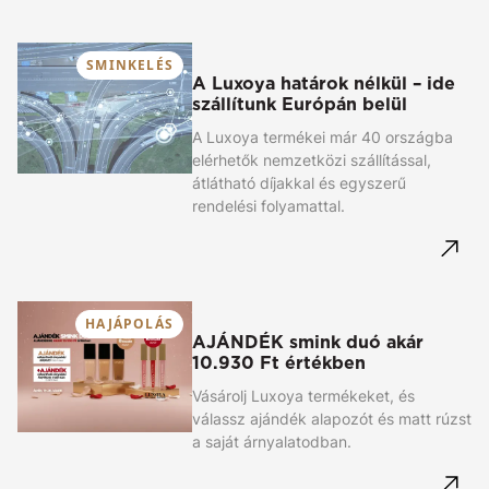
SMINKELÉS
A Luxoya határok nélkül – ide
szállítunk Európán belül
A Luxoya termékei már 40 országba
elérhetők nemzetközi szállítással,
átlátható díjakkal és egyszerű
rendelési folyamattal.
HAJÁPOLÁS
AJÁNDÉK smink duó akár
10.930 Ft értékben
Vásárolj Luxoya termékeket, és
válassz ajándék alapozót és matt rúzst
a saját árnyalatodban.