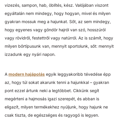
vizezés, sampon, hab, öblítés, kész. Valójában viszont
egyáltalán nem mindegy, hogy hogyan, mivel és milyen
gyakran mossuk meg a hajunkat. Sőt, az sem mindegy,
hogy egyenes vagy göndör hajról van szó, hosszúról
vagy rövidről, festettről vagy natúrról. Az is számít, hogy
milyen bőrtípusunk van, mennyit sportolunk, sőt: mennyit
izzadunk egy nyári napon.
A
modern hajápolás
egyik leggyakoribb tévedése épp
az, hogy túl sokat akarunk tenni a hajunkkal – gyakran
pont ezzel ártunk neki a legtöbbet. Cikkünk segít
megérteni a hajmosás igazi szerepét, és abban is
eligazít, milyen termékekhez nyúljunk, hogy hajunk ne
csak tiszta, de egészséges és ragyogó is legyen.