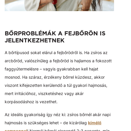
BŐRPROBLÉMÁK A FEJBŐRÖN IS
JELENTKEZHETNEK
A bőrtípusod sokat elárul a fejbőrödről is. Ha zsíros az
arcbőröd, valószínűleg a fejbőröd is hajlamos a fokozott
faggyútermelésre – vagyis gyakrabban kell hajat
mosnod. Ha száraz, érzékeny bőrrel küzdesz, akkor
viszont kifejezetten kerülendő a túl gyakori hajmosás,
mert irritációhoz, viszketéshez vagy akár
korpásodáshoz is vezethet.
Az ideális gyakoriság így néz ki: zsíros bőrnél akár napi
hajmosás is szükséges lehet – de kizárólag
kímélő
samponnal
! Normál bőrnél elegendő 2-3 naponta, míg