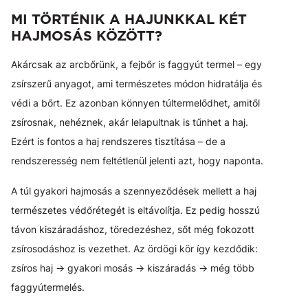
MI TÖRTÉNIK A HAJUNKKAL KÉT
HAJMOSÁS KÖZÖTT?
Akárcsak az arcbőrünk, a fejbőr is faggyút termel – egy
zsírszerű anyagot, ami természetes módon hidratálja és
védi a bőrt. Ez azonban könnyen túltermelődhet, amitől
zsírosnak, nehéznek, akár lelapultnak is tűnhet a haj.
Ezért is fontos a haj rendszeres tisztítása – de a
rendszeresség nem feltétlenül jelenti azt, hogy naponta.
A túl gyakori hajmosás a szennyeződések mellett a haj
természetes védőrétegét is eltávolítja. Ez pedig hosszú
távon kiszáradáshoz, töredezéshez, sőt még fokozott
zsírosodáshoz is vezethet. Az ördögi kör így kezdődik:
zsíros haj → gyakori mosás → kiszáradás → még több
faggyútermelés.