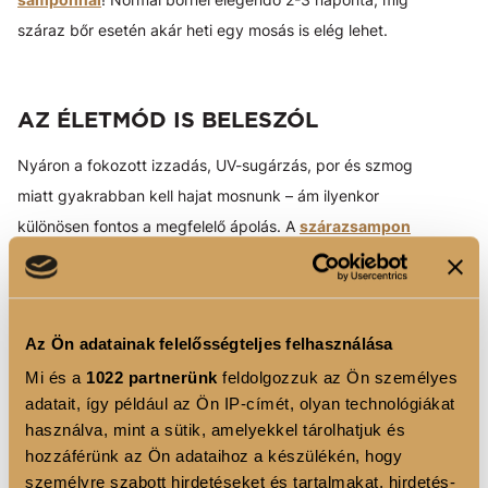
száraz bőr esetén akár heti egy mosás is elég lehet.
AZ ÉLETMÓD IS BELESZÓL
Nyáron a fokozott izzadás, UV-sugárzás, por és szmog
miatt gyakrabban kell hajat mosnunk – ám ilyenkor
különösen fontos a megfelelő ápolás. A
szárazsampon
segíthet kitolni a hajmosások közötti időt, és a balzsam
vagy hajvégápoló olaj is nélkülözhetetlen a napszárította
haj helyreállításához. Télen viszont, amikor a bőr
Az Ön adatainak felelősségteljes felhasználása
kevesebb faggyút termel, ritkább mosás is elegendő.
Mi és a
1022 partnerünk
feldolgozzuk az Ön személyes
Ha sportolsz, szinte naponta izzadsz, és ezért gyakran
adatait, így például az Ön IP-címét, olyan technológiákat
kellene hajat mosnod, próbálj meg váltogatni: egyik nap
használva, mint a sütik, amelyekkel tárolhatjuk és
hozzáférünk az Ön adataihoz a készülékén, hogy
samponnal, másik nap csak tiszta vízzel öblítsd át a
személyre szabott hirdetéseket és tartalmakat, hirdetés-
hajad. Így frissíted a frizurád anélkül, hogy kiszárítanád