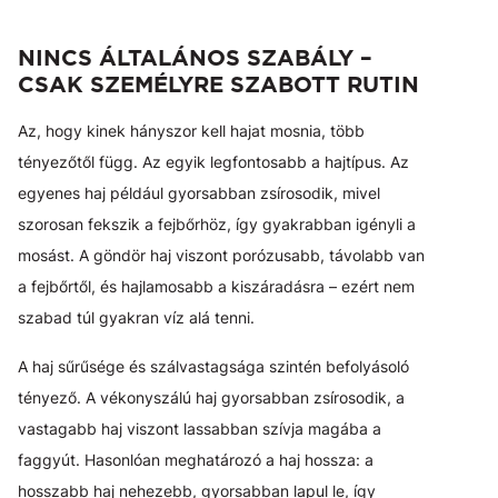
NINCS ÁLTALÁNOS SZABÁLY –
CSAK SZEMÉLYRE SZABOTT RUTIN
Az, hogy kinek hányszor kell hajat mosnia, több
tényezőtől függ. Az egyik legfontosabb a hajtípus. Az
egyenes haj például gyorsabban zsírosodik, mivel
szorosan fekszik a fejbőrhöz, így gyakrabban igényli a
mosást. A göndör haj viszont porózusabb, távolabb van
a fejbőrtől, és hajlamosabb a kiszáradásra – ezért nem
szabad túl gyakran víz alá tenni.
A haj sűrűsége és szálvastagsága szintén befolyásoló
tényező. A vékonyszálú haj gyorsabban zsírosodik, a
vastagabb haj viszont lassabban szívja magába a
faggyút. Hasonlóan meghatározó a haj hossza: a
hosszabb haj nehezebb, gyorsabban lapul le, így