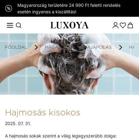
Magyarország területére 24 990 Ft feletti rendelés
esetén ingyenes a kiszállítás!
FŐOLDAL
MAGAZIN
HAJÁPOLÁS
HAJ
Hajmosás kisokos
2025. 07. 31.
A hajmosás sokak szerint a világ legegyszerűbb dolga: