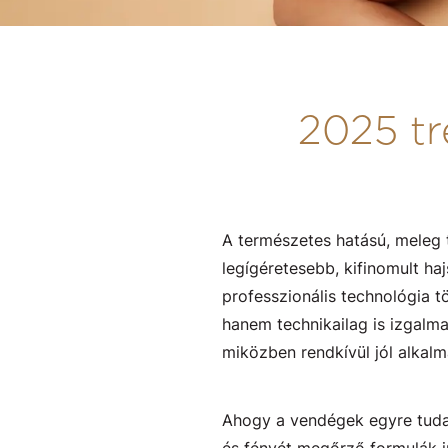
2025 tr
A természetes hatású, meleg 
legígéretesebb, kifinomult ha
professzionális technológia t
hanem technikailag is izgalma
miközben rendkívül jól alkal
Ahogy a vendégek egyre tud