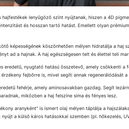
jfestékek lenyűgöző színt nyújtanak, hiszen a 4D pigmen
, intenzitást és hosszan tartó hatást. Emellett olyan prémiu
tő képességének köszönhetően mélyen hidratálja a haj sz
nyt ad a hajnak. A haj egészségesen telt és élettel teli mar
 eredetű, nyugtató hatású összetevő, amely csökkenti a fej
 érzékeny fejbőrre is, mivel segíti annak regenerálódását a
redetű fehérje, amely aminosavakban gazdag. Segít lezárni a
adnak, miközben a haj felszíne sima és fényes lesz.
ékony aranyként” is ismert olaj mélyen táplálja a hajszálak
 nyújt a külső káros hatásokkal szemben (pl. hőkezelés, U