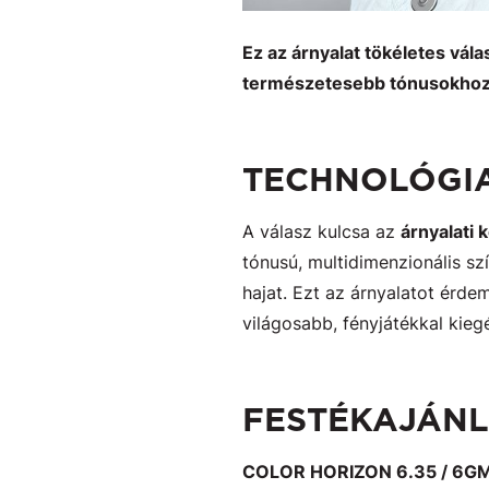
Ez az árnyalat tökéletes vál
természetesebb tónusokho
TECHNOLÓGIA
A válasz kulcsa az
árnyalati
tónusú, multidimenzionális sz
hajat. Ezt az árnyalatot érd
világosabb, fényjátékkal kieg
FESTÉKAJÁN
COLOR HORIZON 6.35 / 6G