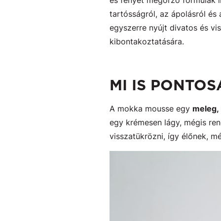
és fényét megőrző formulák i
tartósságról, az ápolásról és
egyszerre nyújt divatos és vi
kibontakoztatására.
MI IS PONTO
A mokka mousse egy
meleg,
egy krémesen lágy, mégis ren
visszatükrözni, így élőnek, 