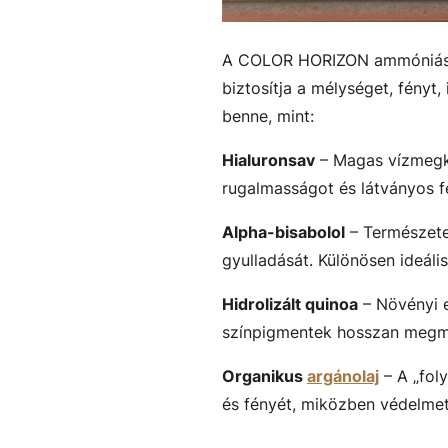
A COLOR HORIZON ammóniás ha
biztosítja a mélységet, fényt
benne, mint:
Hialuronsav
– Magas vízmegkö
rugalmasságot és látványos fé
Alpha-bisabolol
– Természetes
gyulladását. Különösen ideális
Hidrolizált quinoa
– Növényi e
színpigmentek hosszan megmar
Organikus
argánolaj
– A „foly
és fényét, miközben védelmet