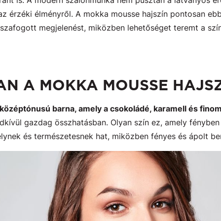
ránt is. A modern szalonmunka nem pusztán a látványos e
 az érzéki élményről. A mokka mousse hajszín pontosan ebbe
sszafogott megjelenést, miközben lehetőséget teremt a szí
SAN A MOKKA MOUSSE HAJSZ
 középtónusú barna, amely a csokoládé, karamell és fin
dkívül gazdag összhatásban. Olyan szín ez, amely fényben 
mélynek és természetesnek hat, miközben fényes és ápolt be