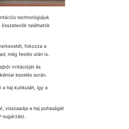
tációs technológiájuk
m összetevők találhatók
erkezetét, fokozza a
ad, még festés után is.
bőr irritációját és
 kémiai kezelés során.
 haj kutikuláit, így a
at, visszaadja a haj puhaságát
V-sugárzás).