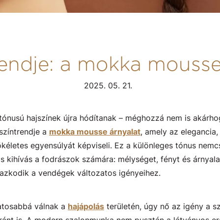
endje: a mokka mousse
2025. 05. 21.
tónusú hajszínek újra hódítanak – méghozzá nem is akárh
jszíntrendje a
mokka mousse árnyalat
, amely az elegancia
ökéletes egyensúlyát képviseli. Ez a különleges tónus nemc
s kihívás a fodrászok számára: mélységet, fényt és árnyal
mazkodik a vendégek változatos igényeihez.
atosabbá válnak a
hajápolás
területén, úgy nő az igény a s