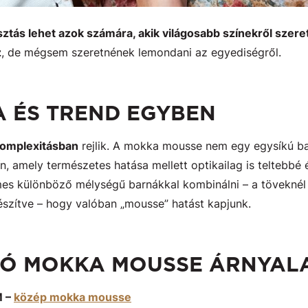
asztás lehet azok számára, akik világosabb színekről szere
z
, de mégsem szeretnének lemondani az egyediségről.
 ÉS TREND EGYBEN
 komplexitásban
rejlik. A mokka mousse nem egy egysíkú ba
ín, amely természetes hatása mellett optikailag is teltebbé
emes különböző mélységű barnákkal kombinálni – a töveknél
észítve – hogy valóban „mousse” hatást kapjunk.
LÓ MOKKA MOUSSE ÁRNYAL
M –
közép mokka mousse