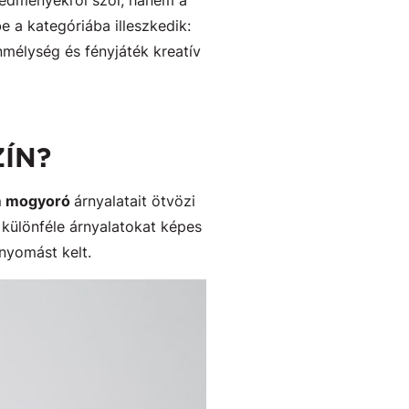
redményekről szól, hanem a
 a kategóriába illeszkedik:
nmélység és fényjáték kreatív
ÍN?
om mogyoró
árnyalatait ötvözi
különféle árnyalatokat képes
nyomást kelt.