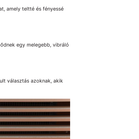
, amely teltté és fényessé
ződnek egy melegebb, vibráló
lt választás azoknak, akik