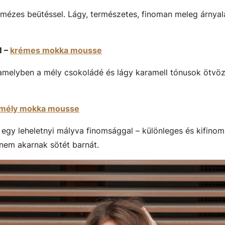
ézes beütéssel. Lágy, természetes, finoman meleg árnyalat
M –
krémes mokka mousse
amelyben a mély csokoládé és lágy karamell tónusok ötvö
mély mokka mousse
gy leheletnyi mályva finomsággal – különleges és kifinomu
nem akarnak sötét barnát.