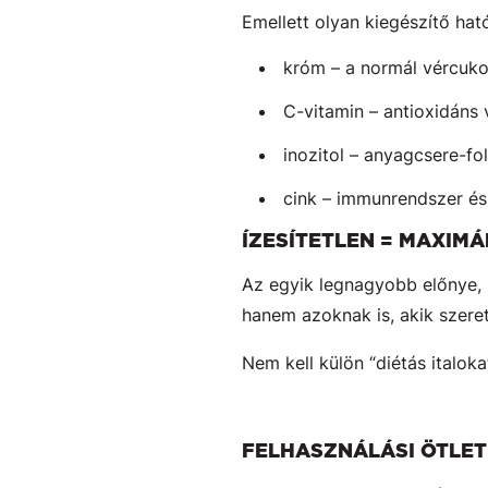
Emellett olyan kiegészítő hat
króm – a normál vércuko
C-vitamin – antioxidáns
inozitol – anyagcsere-f
cink – immunrendszer és
ÍZESÍTETLEN = MAXIM
Az egyik legnagyobb előnye
hanem azoknak is, akik szeret
Nem kell külön “diétás italo
FELHASZNÁLÁSI ÖTLETE