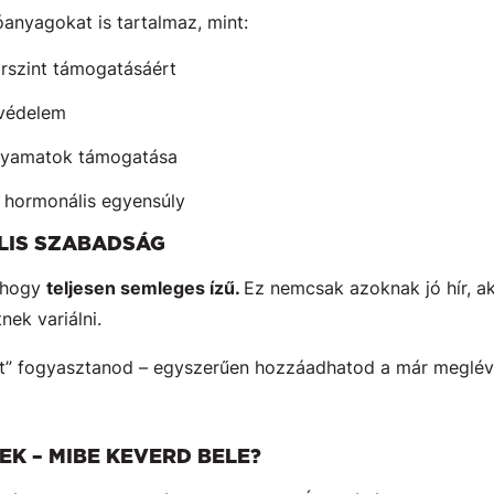
óanyagokat is tartalmaz, mint:
rszint támogatásáért
 védelem
olyamatok támogatása
 hormonális egyensúly
ÁLIS SZABADSÁG
, hogy
teljesen semleges ízű.
Ez nemcsak azoknak jó hír, ak
nek variálni.
kat” fogyasztanod – egyszerűen hozzáadhatod a már meglév
K – MIBE KEVERD BELE?