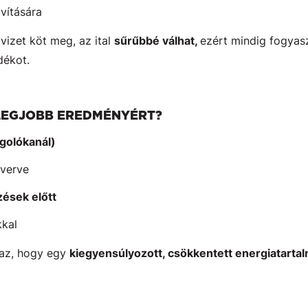
avítására
vizet köt meg, az ital
sűrűbbé válhat,
ezért mindig fogyasz
dékot.
LEGJOBB EREDMÉNYÉRT?
agolókanál)
everve
zések előtt
kkal
 az, hogy egy
kiegyensúlyozott, csökkentett energiatarta