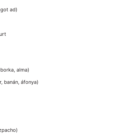
got ad)
urt
uborka, alma)
, banán, áfonya)
azpacho)