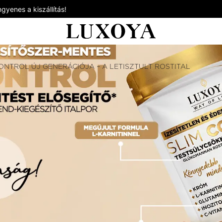
gyenes a kiszállítás!
ONTROL ÚJ GENERÁCIÓJA – A LETISZTULT ROSTITAL