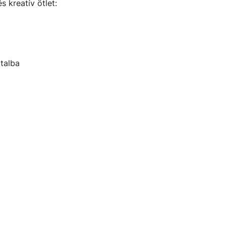
s kreatív ötlet:
talba