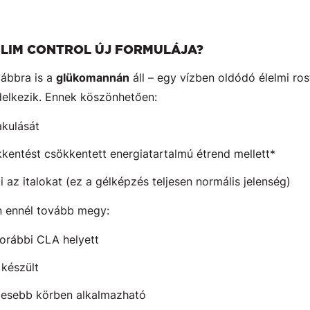
SLIM CONTROL ÚJ FORMULÁJA?
ábbra is a
glükomannán
áll – egy vízben oldódó élelmi ro
elkezik. Ennek köszönhetően:
akulását
kentést csökkentett energiatartalmú étrend mellett*
 az italokat (ez a gélképzés teljesen normális jelenség)
n ennél tovább megy:
korábbi CLA helyett
l
készült
élesebb körben alkalmazható