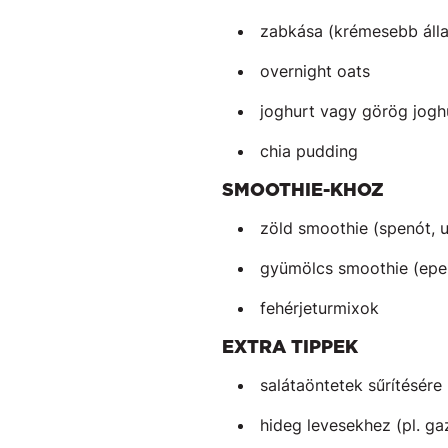
zabkása (krémesebb álla
overnight oats
joghurt vagy görög jogh
chia pudding
SMOOTHIE-KHOZ
zöld smoothie (spenót, 
gyümölcs smoothie (eper
fehérjeturmixok
EXTRA TIPPEK
salátaöntetek sűrítésére
hideg levesekhez (pl. g