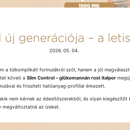
új generációja – a letis
2026. 05. 04.
 a túlkomplikált formulákról szól, hanem a jól megválaszt
tet követi a
Slim Control – glükomannán rost italpor
megúj
lával és frissített hatóanyag-profillal érkezett.
akik nem kérnek az édesítőszerekből, és olyan kiegészítőt 
y megváltoztatná az ízeket.