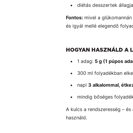
diétás desszertek állagj
Fontos:
mivel a glükomannán 
és igyál mellé elegendő folya
HOGYAN HASZNÁLD A 
1 adag:
5 g (1 púpos ad
300 ml folyadékban elk
napi
3 alkalommal, étke
mindig bőséges folyadé
A kulcs a rendszeresség – és
használd.