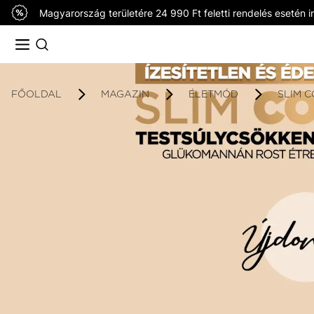
Magyarország területére 24 990 Ft feletti rendelés esetén in
FŐOLDAL
MAGAZIN
ÉLETMÓD
SLIM C