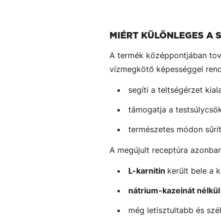
MIÉRT KÜLÖNLEGES A 
A termék középpontjában tov
vízmegkötő képességgel rend
segíti a teltségérzet kial
támogatja a testsúlycsök
természetes módon sűríti
A megújult receptúra azonba
L-karnitin
került bele a 
nátrium-kazeinát nélkü
még letisztultabb és sz