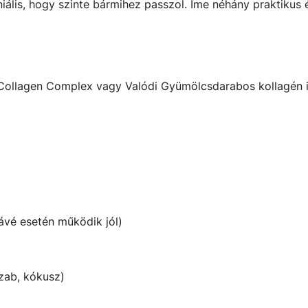
iális, hogy szinte bármihez passzol. Íme néhány praktikus é
Collagen Complex vagy Valódi Gyümölcsdarabos kollagén i
ávé esetén működik jól)
zab, kókusz)