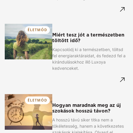
ÉLETMÓD
Miért tesz jót a természetben
töltött idő?
Kapcsolódj ki a természetben, töltsd
fel energiaraktáraidat, és fedezd fel a
kirándulásokhoz illő Luxoya
kedvenceket.
ÉLETMÓD
Hogyan maradnak meg az új
szokások hosszú távon?
A hosszú távú siker titka nem a
tökéletesség, hanem a következetes
szokások kialakítása. Olvasd el