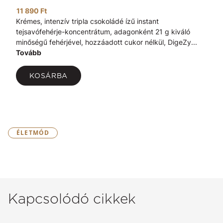
11 890 Ft
Krémes, intenzív tripla csokoládé ízű instant
tejsavófehérje-koncentrátum, adagonként 21 g kiváló
minőségű fehérjével, hozzáadott cukor nélkül, DigeZy...
Tovább
KOSÁRBA
ÉLETMÓD
Kapcsolódó cikkek