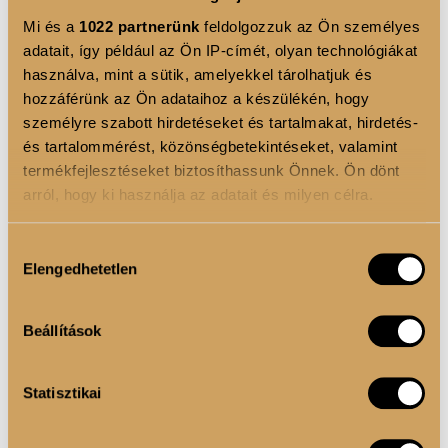
Mi és a
1022 partnerünk
feldolgozzuk az Ön személyes
Kinek ajánljuk?
adatait, így például az Ön IP-címét, olyan technológiákat
használva, mint a sütik, amelyekkel tárolhatjuk és
hozzáférünk az Ön adataihoz a készülékén, hogy
személyre szabott hirdetéseket és tartalmakat, hirdetés-
A LUXOYA Premium Whey Protein – Tripla Csokoládé
és tartalommérést, közönségbetekintéseket, valamint
ideális választás:
termékfejlesztéseket biztosíthassunk Önnek. Ön dönt
arról, hogy ki használja az adatait és milyen célra.
rendszeresen sportolóknak,
izomtömegük növelésére törekvőknek,
Ha engedélyezi, a következőt is meg szeretnénk tenni:
Hozzájárulás
Elengedhetetlen
aktív életmódot folytatóknak,
Információgyűjtés az Ön földrajzi elhelyezkedéséről
kiválasztása
pár méteres pontossággal
valamint mindazoknak, akik szeretnék egyszerűen
Az Ön készülékén beazonosítása annak konkrét
növelni napi fehérjebevitelüket.
Beállítások
tulajdonságainak (ujjlenyomat) aktív ellenőrzésével
Ha a csokoládé a
Tudjon meg többet személyes adatainak feldolgozási
Statisztikai
módjairól és adja meg preferenciáit a
Részletek
gyengéd, ez lesz az új
pontban
. Bármikor módosíthatja vagy visszavonhatja a
kedvenced
Sütinyilatkozathoz való hozzájárulását.