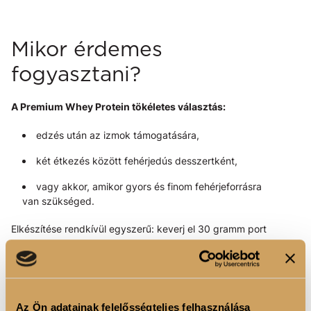
Mikor érdemes
fogyasztani?
A Premium Whey Protein tökéletes választás:
edzés után az izmok támogatására,
két étkezés között fehérjedús desszertként,
vagy akkor, amikor gyors és finom fehérjeforrásra
van szükséged.
Elkészítése rendkívül egyszerű: keverj el 30 gramm port
250–300 ml vízben, és már fogyaszthatod is. A lágy,
krémes állag és az intenzív csokoládés íz garantáltan
minden kortyot élménnyé tesz.
Az Ön adatainak felelősségteljes felhasználása