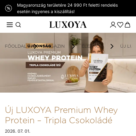
Magyarország területére 24 990 Ft feletti rendelés
esetén ingyenes a kiszállítás!
FŐOLDAL
MAGAZIN
ÉLETMÓD
ÚJ LU
Új LUXOYA Premium Whey
Protein – Tripla Csokoládé
2026. 07. 01.