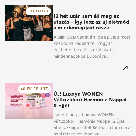
ÉLETMÓD
12 hét után sem áll meg az
utazás – Így lesz az új életmód
a mindennapjaid része
A Slim Club véget ért, de az utad most
kezdődik! Fedezd fel, hogyan
építheted be a jó szokásokat a
mindennapokba Luxoyával.
40 ÉV FELETT
ÚJ! Luxoya WOMEN
Változókori Harmónia Nappal
& Éjjel
Ismerd meg a Luxoya WOMEN
Változókori Harmónia Nappal & Éjjel
étrend-kiegészítőt! Kétfázisú formula a
napi ritmushoz igazítva.