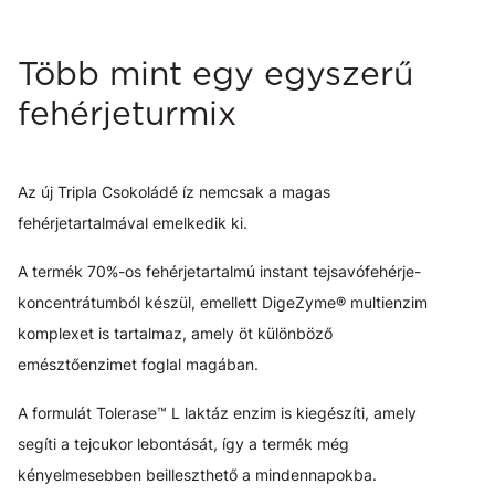
Több mint egy egyszerű
fehérjeturmix
Az új Tripla Csokoládé íz nemcsak a magas
fehérjetartalmával emelkedik ki.
A termék 70%-os fehérjetartalmú instant tejsavófehérje-
koncentrátumból készül, emellett DigeZyme® multienzim
komplexet is tartalmaz, amely öt különböző
emésztőenzimet foglal magában.
A formulát Tolerase™ L laktáz enzim is kiegészíti, amely
segíti a tejcukor lebontását, így a termék még
kényelmesebben beilleszthető a mindennapokba.