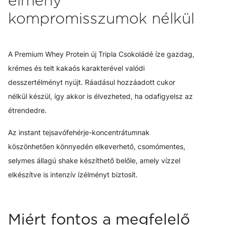
élmény
kompromisszumok nélkül
A Premium Whey Protein új Tripla Csokoládé íze gazdag,
krémes és telt kakaós karakterével valódi
desszertélményt nyújt. Ráadásul hozzáadott cukor
nélkül készül, így akkor is élvezheted, ha odafigyelsz az
étrendedre.
Az instant tejsavófehérje-koncentrátumnak
köszönhetően könnyedén elkeverhető, csomómentes,
selymes állagú shake készíthető belőle, amely vízzel
elkészítve is intenzív ízélményt biztosít.
Miért fontos a megfelelő