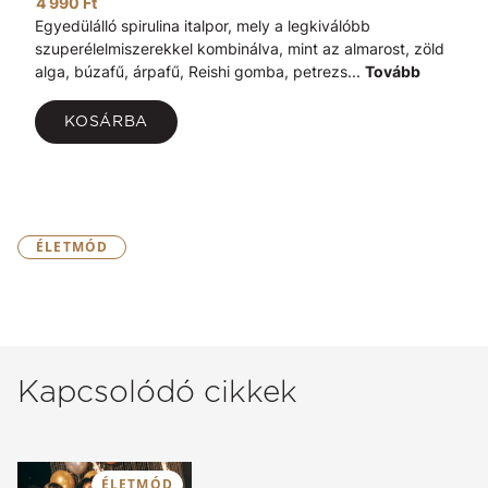
4 990 Ft
Egyedülálló spirulina italpor, mely a legkiválóbb
szuperélelmiszerekkel kombinálva, mint az almarost, zöld
alga, búzafű, árpafű, Reishi gomba, petrezs...
Tovább
KOSÁRBA
ÉLETMÓD
Kapcsolódó cikkek
ÉLETMÓD