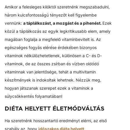
Amikor a felesleges kilóktól szeretnénk megszabadulni,
három kulcsfontosságú tényezőt kell figyelembe
vennünk:
a táplálkozást, a mozgást és a pihenést.
Ezek
közül a táplálkozás az egyik legkritikusabb elem, amely
magában foglalja a megfelelő vitaminbevitelt is. Az
egészséges fogyás elérése érdekében bizonyos
vitaminok nélkülözhetetlenek, különösen a C- és D-
vitaminok, de az összes zsírban és vízben oldódó
vitaminnak van jelentősége, tehát a multivitamin
készítmények is indokoltak lehetnek. Nézzük meg,
hogyan játszanak szerepet ezek a vitaminok a
súlycsökkentés folyamatában!
DIÉTA HELYETT ÉLETMÓDVÁLTÁS
Ha szeretnénk hosszantartó eredményt elérni, az első
szabály az, hogy
időszakos diéta helyett