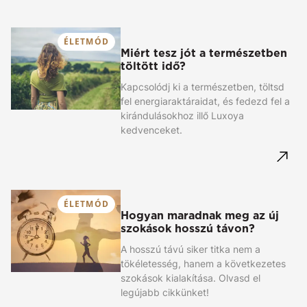
ÉLETMÓD
Miért tesz jót a természetben
töltött idő?
Kapcsolódj ki a természetben, töltsd
fel energiaraktáraidat, és fedezd fel a
kirándulásokhoz illő Luxoya
kedvenceket.
ÉLETMÓD
Hogyan maradnak meg az új
szokások hosszú távon?
A hosszú távú siker titka nem a
tökéletesség, hanem a következetes
szokások kialakítása. Olvasd el
legújabb cikkünket!