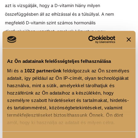
azt is vizsgálják, hogy a D-vitamin hiány milyen
összefüggésben áll az elhízással és a túlsúllyal. A nem
megfelelő D-vitamin szint számos hormonális
diszfunkcióhoz vezethet, amelyek közvetve vagy
közvetlenül befolyásolhatják az étvágyat. Tehát a
hormonális egyensúly fenntartása érdekében is fontos a
megfelelő D-vitamin szint biztosítása.
Az Ön adatainak felelősségteljes felhasználása
A legfontosabb vitaminok mind megtalálhatók a
Daily
Mi és a
1022 partnerünk
feldolgozzuk az Ön személyes
adatait, így például az Ön IP-címét, olyan technológiákat
Multivitamin
kapszulában, ami összesen 24 értékes,
használva, mint a sütik, amelyekkel tárolhatjuk és
aktív hatóanyagot tartalmaz.
hozzáférünk az Ön adataihoz a készülékén, hogy
EGYÉB HASZNOS KIEGÉSZÍTŐK:
személyre szabott hirdetéseket és tartalmakat, hirdetés-
SZUPERÉLELMISZEREK
és tartalommérést, közönségbetekintéseket, valamint
termékfejlesztéseket biztosíthassunk Önnek. Ön dönt
A
szuperélelmiszerek
nagy mikrotápanyag sűrűségű
arról, hogy ki használja az adatait és milyen célra.
készítmények, amelyek segítségével koncentráltan
Ha engedélyezi, a következőt is meg szeretnénk tenni: