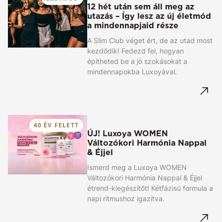
12 hét után sem áll meg az
utazás – Így lesz az új életmód
a mindennapjaid része
A Slim Club véget ért, de az utad most
kezdődik! Fedezd fel, hogyan
építheted be a jó szokásokat a
mindennapokba Luxoyával.
40 ÉV FELETT
ÚJ! Luxoya WOMEN
Változókori Harmónia Nappal
& Éjjel
Ismerd meg a Luxoya WOMEN
Változókori Harmónia Nappal & Éjjel
étrend-kiegészítőt! Kétfázisú formula a
napi ritmushoz igazítva.