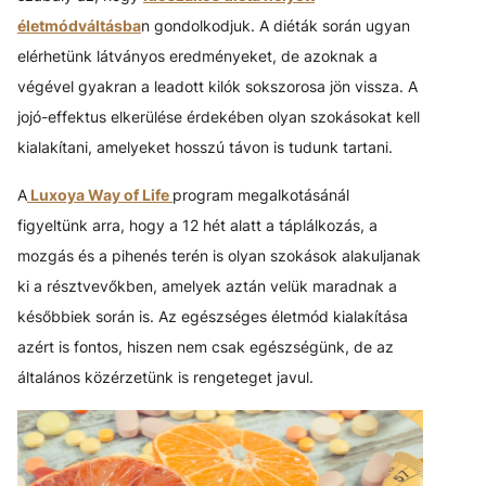
életmódváltásba
n gondolkodjuk. A diéták során ugyan
elérhetünk látványos eredményeket, de azoknak a
végével gyakran a leadott kilók sokszorosa jön vissza. A
jojó-effektus elkerülése érdekében olyan szokásokat kell
kialakítani, amelyeket hosszú távon is tudunk tartani.
A
Luxoya Way of Life
program megalkotásánál
figyeltünk arra, hogy a 12 hét alatt a táplálkozás, a
mozgás és a pihenés terén is olyan szokások alakuljanak
ki a résztvevőkben, amelyek aztán velük maradnak a
későbbiek során is. Az egészséges életmód kialakítása
azért is fontos, hiszen nem csak egészségünk, de az
általános közérzetünk is rengeteget javul.