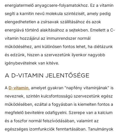
energiatermelő anyagcsere-folyamatokhoz. Ez a vitamin
segíti a karnitin nevű molekula szintézisét, amely pedig
elengedhetetlen a zsírsavak szállításához és azok
energiává történő alakításához a sejtekben. Emellett a C-
vitamin hozzájárul az immunrendszer normál
működéséhez, ami különösen fontos lehet, ha diétázunk
és edzünk, hiszen a szervezetünk ilyenkor nagyobb
igénybevételnek van kitéve.
A D-VITAMIN JELENTŐSÉGE
A
D-vitamin
, amelyet gyakran "napfény vitaminjának" is
neveznek, szintén kulcsfontosságú szervezetünk egész
működésében, ezáltal a fogyásban is kiemelten fontos a
megfelelő bevitelére odafigyelni. Szerepe van a kalcium
és a foszfor normál felszívódásában, valamint az
egészséges izomfunkciók fenntartásában. Tanulmányok