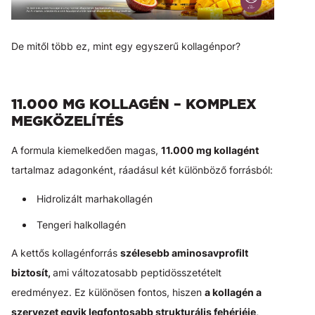
De mitől több ez, mint egy egyszerű kollagénpor?
11.000 MG KOLLAGÉN – KOMPLEX
MEGKÖZELÍTÉS
A formula kiemelkedően magas,
11.000 mg kollagént
tartalmaz adagonként, ráadásul két különböző forrásból:
Hidrolizált marhakollagén
Tengeri halkollagén
A kettős kollagénforrás
szélesebb aminosavprofilt
biztosít,
ami változatosabb peptidösszetételt
eredményez. Ez különösen fontos, hiszen
a kollagén a
szervezet egyik legfontosabb strukturális fehérjéje,