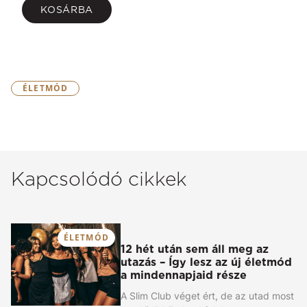
KOSÁRBA
ÉLETMÓD
Kapcsolódó cikkek
ÉLETMÓD
12 hét után sem áll meg az
utazás – Így lesz az új életmód
a mindennapjaid része
A Slim Club véget ért, de az utad most