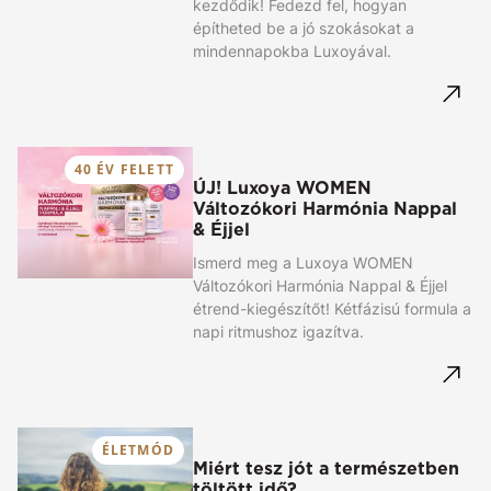
kezdődik! Fedezd fel, hogyan
építheted be a jó szokásokat a
mindennapokba Luxoyával.
40 ÉV FELETT
ÚJ! Luxoya WOMEN
Változókori Harmónia Nappal
& Éjjel
Ismerd meg a Luxoya WOMEN
Változókori Harmónia Nappal & Éjjel
étrend-kiegészítőt! Kétfázisú formula a
napi ritmushoz igazítva.
ÉLETMÓD
Miért tesz jót a természetben
töltött idő?