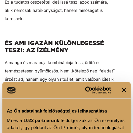
Ez a tudatos összetétel ideálissá teszi azok számára,
akik nemcsak hatékonyságot, hanem minőséget is
keresnek.
ÉS AMI IGAZÁN KÜLÖNLEGESSÉ
TESZI: AZ ÍZÉLMÉNY
A mangó és maracuja kombinációja friss, üdítő és
természetesen gyümölcsös. Nem „kötelező napi feladat”
érzést ad, hanem egy olyan rituálét, amit valóban jólesik
beépíteni a napodba.
Egy pohár hideg víz, 1 adag por – és máris kész a
trópusi hangulatú szépségital, ami a rohanó
Az Ön adatainak felelősségteljes felhasználása
hétköznapokban is emlékeztet arra, hogy a törődés belül
Mi és a
1022 partnerünk
feldolgozzuk az Ön személyes
kezdődik.
adatait, így például az Ön IP-címét, olyan technológiákat