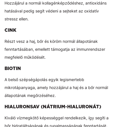
Hozzájárul a normál kollagénképződéshez, antioxidáns
hatásával pedig segít védeni a sejteket az oxidatív
stressz ellen.
CINK
Részt vesz a haj, bőr és köröm normál állapotának
fenntartásában, emellett támogatja az immunrendszer
megfelelő működését.
BIOTIN
A belső szépségápolás egyik legismertebb
mikrotápanyaga, amely hozzájárul a haj és a bőr normál
állapotának megőrzéséhez.
HIALURONSAV (NÁTRIUM-HIALURONÁT)
Kiváló vízmegkötő képességgel rendelkezik, így segíti a
bőr hidratáltságának és rugalmasságának fenntartását.