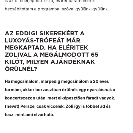
is az ő fehérjeporát issza, és két barátnőmet is
becsábítottam a programba, szóval gyűlünk-gyűlünk.
AZ EDDIGI SIKEREKÉRT A
LUXOYÁS-TRÓFEÁT MÁR
MEGKAPTAD. HA ELÉRITEK
ZOLIVAL A MEGÁLMODOTT 65
KILÓT, MILYEN AJÁNDÉKNAK
ÖRÜLNÉL?
Ha megcsinálom, márpedig megcsinálom a 20 éves
formám, akkor borzasztóan örülnék egy nyaralásnak a
koncertszezon után, mert elképesztően fáradt vagyok.
(nevet) Persze, csak viccelek. Zoli így is többet ad és
tesz, mint ami elvárható.