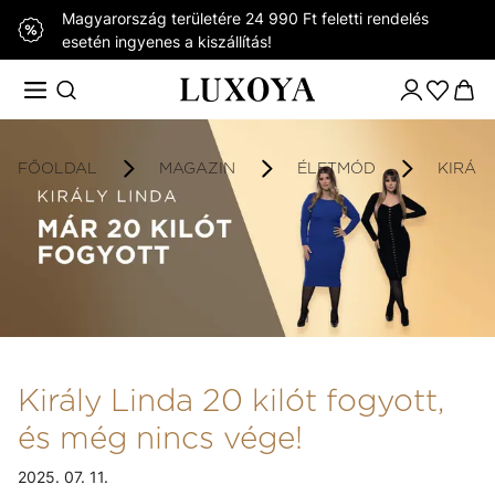
Magyarország területére 24 990 Ft feletti rendelés
esetén ingyenes a kiszállítás!
FŐOLDAL
MAGAZIN
ÉLETMÓD
KIRÁLY
Király Linda 20 kilót fogyott,
és még nincs vége!
2025. 07. 11.