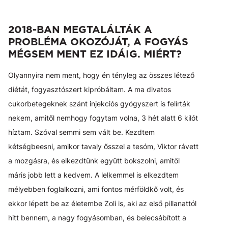
2018-BAN MEGTALÁLTÁK A
PROBLÉMA OKOZÓJÁT, A FOGYÁS
MÉGSEM MENT EZ IDÁIG. MIÉRT?
Olyannyira nem ment, hogy én tényleg az összes létező
diétát, fogyasztószert kipróbáltam. A ma divatos
cukorbetegeknek szánt injekciós gyógyszert is felírták
nekem, amitől nemhogy fogytam volna, 3 hét alatt 6 kilót
híztam. Szóval semmi sem vált be. Kezdtem
kétségbeesni, amikor tavaly ősszel a tesóm, Viktor rávett
a mozgásra, és elkezdtünk együtt bokszolni, amitől
máris jobb lett a kedvem. A lelkemmel is elkezdtem
mélyebben foglalkozni, ami fontos mérföldkő volt, és
ekkor lépett be az életembe Zoli is, aki az első pillanattól
hitt bennem, a nagy fogyásomban, és belecsábított a