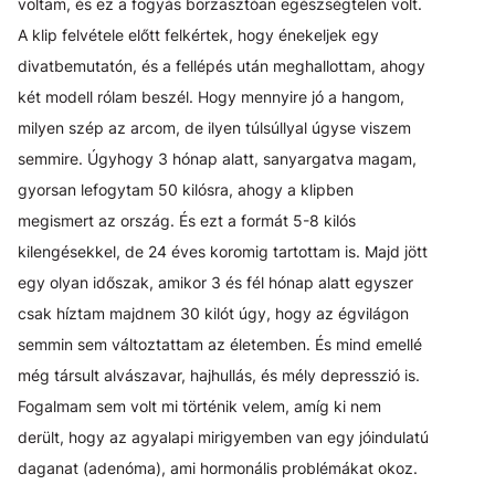
voltam, és ez a fogyás borzasztóan egészségtelen volt.
A klip felvétele előtt felkértek, hogy énekeljek egy
divatbemutatón, és a fellépés után meghallottam, ahogy
két modell rólam beszél. Hogy mennyire jó a hangom,
milyen szép az arcom, de ilyen túlsúllyal úgyse viszem
semmire. Úgyhogy 3 hónap alatt, sanyargatva magam,
gyorsan lefogytam 50 kilósra, ahogy a klipben
megismert az ország. És ezt a formát 5-8 kilós
kilengésekkel, de 24 éves koromig tartottam is. Majd jött
egy olyan időszak, amikor 3 és fél hónap alatt egyszer
csak híztam majdnem 30 kilót úgy, hogy az égvilágon
semmin sem változtattam az életemben. És mind emellé
még társult alvászavar, hajhullás, és mély depresszió is.
Fogalmam sem volt mi történik velem, amíg ki nem
derült, hogy az agyalapi mirigyemben van egy jóindulatú
daganat (adenóma), ami hormonális problémákat okoz.