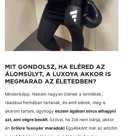
MIT GONDOLSZ, HA ELÉRED AZ
ÁLOMSÚLYT, A LUXOYA AKKOR IS
MEGMARAD AZ ÉLETEDBEN?
Mindenképp. Nekem nagyon ízlenek a termékek,
ráadásul formában tartanak, és amit elérek, meg is
akarom tartani, úgyhogy
eszem ágában sincs elhagyni
azt, ami végre bevált.
Szóval, ha Zoli nem bánja, akkor
én
örökre ’luxoyás’ maradok!
Egyébként már az edzőm