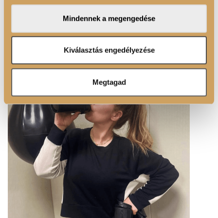
van, nem a férfiakon. Egyébként érzem, hogy kezdek
megosztjuk az Ön weboldalhasználatra vonatkozó
egyre nyitottabb lenni, de úgy vagyok vele, hogy
Mindennek a megengedése
adatait, akik kombinálhatják az adatokat más olyan
mindennek eljön a maga ideje.
adatokkal, amelyeket Ön adott meg számukra vagy az
Ön által használt más szolgáltatásokból gyűjtöttek.
Kiválasztás engedélyezése
Megtagad