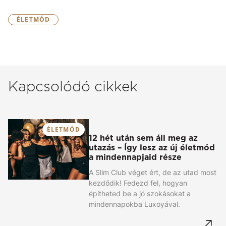
ÉLETMÓD
Kapcsolódó cikkek
ÉLETMÓD
12 hét után sem áll meg az
utazás – Így lesz az új életmód
a mindennapjaid része
A Slim Club véget ért, de az utad most
kezdődik! Fedezd fel, hogyan
építheted be a jó szokásokat a
mindennapokba Luxoyával.