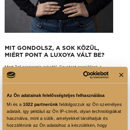
MIT GONDOLSZ, A SOK KÖZÜL,
MIÉRT PONT A LUXOYA VÁLT BE?
Mert Zoli programja sokrétű. Egyrészt zseniálisak a
termékei: imádom a fehérjeszeletét, amiből mindig van a
táskámban, a pudingjait, ha nasiznék, de a kedvencem a
Slim Control Testsúlycsökkentést elősegítő glükomannán
Az Ön adatainak felelősségteljes felhasználása
rost italpor, amit étkezés előtt megiszom, és szinte máris
Mi és a
1022 partnerünk
feldolgozzuk az Ön személyes
jól laktam. Másrészt a Luxoyának van egy támogató
adatait, így például az Ön IP-címét, olyan technológiákat
közössége is, az élén Zolival, aki végig ott állt és áll a
használva, mint a sütik, amelyekkel tárolhatjuk és
mai napi mellettem. Ő egy nagyon inspiráló személyiség,
hozzáférünk az Ön adataihoz a készülékén, hogy