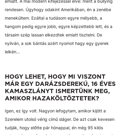
emiatt. A mai modern kifejezéssel élve: ment a bullying
rendesen. Úgyhogy odakint Amerikában, én a zenébe
menekültem. Ezáltal a tudásom egyre mélyebb, a
hangom pedig egyre jobb, egyre képzettebb lett, és a
társaim szép lassan elkezdtek emiatt tisztelni. De
nyilván, a sok bántás azért nyomot hagy egy gyerek
lelkén…
HOGY LEHET, HOGY MI VISZONT
MÁR EGY DARÁZSDEREKÚ, 16 ÉVES
KAMASZLÁNYT ISMERTÜNK MEG,
AMIKOR HAZAKÖLTÖZTETEK?
Igen, ez így volt. Nagyon lefogytam, amikor kijött a
Szerelem utolsó vérig című sláger. De azt csak kevesen
tudják, hogy előtte pár hónappal, én még 95 kilós