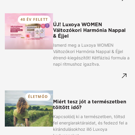
40 ÉV FELETT
ÚJ! Luxoya WOMEN
Változókori Harmónia Nappal
& Éjjel
Ismerd meg a Luxoya WOMEN
Változókori Harmónia Nappal & Éjjel
étrend-kiegészítőt! Kétfázisú formula a
napi ritmushoz igazítva.
ÉLETMÓD
Miért tesz jót a természetben
töltött idő?
Kapcsolódj ki a természetben, töltsd
fel energiaraktáraidat, és fedezd fel a
kirándulásokhoz illő Luxoya