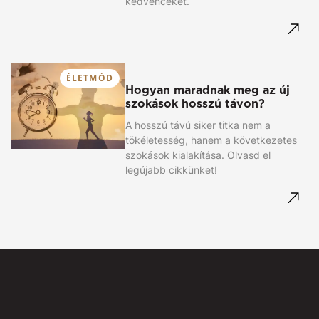
kedvenceket.
ÉLETMÓD
Hogyan maradnak meg az új
szokások hosszú távon?
A hosszú távú siker titka nem a
tökéletesség, hanem a következetes
szokások kialakítása. Olvasd el
legújabb cikkünket!