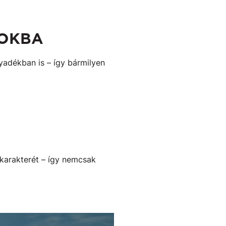
POKBA
yadékban is – így bármilyen
l karakterét – így nemcsak