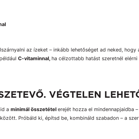
mal
lszárnyalni az ízeket – inkább lehetőséget ad neked, hogy a
például
C-vitaminnal,
ha célzottabb hatást szeretnél elérni
SZETEVŐ. VÉGTELEN LEHET
tid a
minimál összetétel
erejét hozza el mindennapjaidba –
között. Próbáld ki, építsd be, kombináld szabadon – a szer