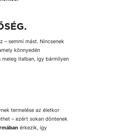
ŐSÉG.
az – semmi mást. Nincsenek
mely könnyedén
s meleg italban, így bármilyen
ynek termelése az életkor
ethet – ezért sokan döntenek
formában
érkezik, így