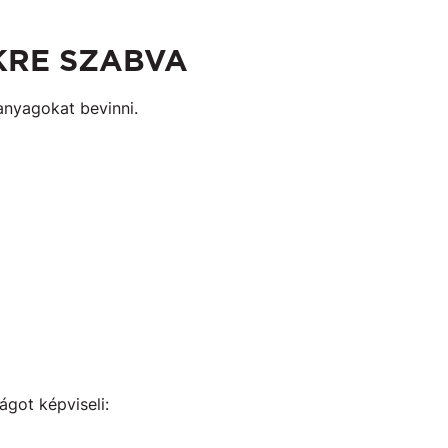
KRE SZABVA
anyagokat bevinni.
got képviseli: