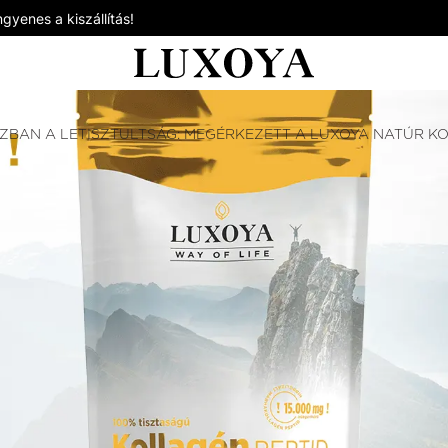
gyenes a kiszállítás!
ZBAN A LETISZTULTSÁG: MEGÉRKEZETT A LUXOYA NATÚR KO