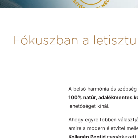
Fókuszban a letiszt
A belső harmónia és szépség 
100% natúr, adalékmentes kol
lehetőséget kínál.
Ahogy egyre többen választják
amire a modern életvitel mel
Kollagén Peptid
megérkezett –