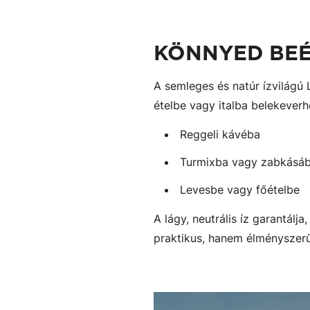
KÖNNYED BEÉ
A semleges és natúr ízvilágú
ételbe vagy italba belekeverh
Reggeli kávéba
Turmixba vagy zabkásá
Levesbe vagy főételbe
A lágy, neutrális íz garantálj
praktikus, hanem élményszerű