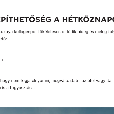
PÍTHETŐSÉG A HÉTKÖZNA
 Luxoya kollagénpor tökéletesen oldódik hideg és meleg fol
ető:
ba
a, hogy nem fogja elnyomni, megváltoztatni az étel vagy ita
 is a fogyasztása.