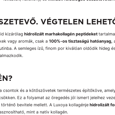
SZETEVŐ. VÉGTELEN LEHET
id kizárólag
hidrolizált marhakollagén peptideket
tartalm
ékek vagy aromák, csak a
100%-os tisztaságú hatóanyag,
a
rutinba. A semleges ízű, finom por kiválóan oldódik hideg é
kalmazkodik.
ÉN?
, a csontok és a kötőszövetek természetes építőköve, amel
csökken. Ez a folyamat az öregedés jól ismert jeleihez vez
történő bevitele mellett. A Luxoya kollagénje
hidrolizált 
znosítható, mint a natív kollagén.