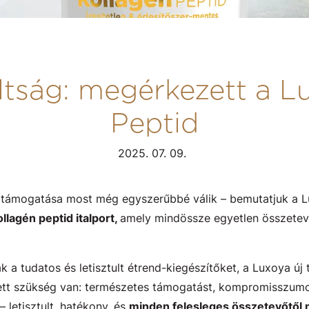
ultság: megérkezett a L
Peptid
2025. 07. 09.
támogatása most még egyszerűbbé válik – bemutatjuk a Lu
lagén peptid italport,
amely mindössze egyetlen összetevő
 a tudatos és letisztult étrend-kiegészítőket, a Luxoya új 
lett szükség van: természetes támogatást, kompromisszumo
 letisztult, hatékony, és
minden felesleges összetevőtől