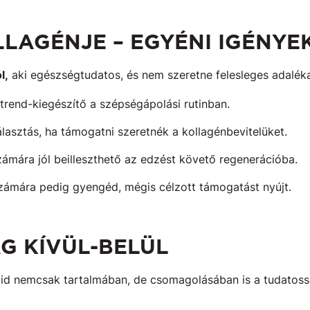
LLAGÉNJE – EGYÉNI IGÉNYE
l,
aki egészségtudatos, és nem szeretne felesleges adalék
rend-kiegészítő a szépségápolási rutinban.
álasztás, ha támogatni szeretnék a kollagénbevitelüket.
zámára jól beilleszthető az edzést követő regenerációba.
zámára pedig gyengéd, mégis célzott támogatást nyújt.
G KÍVÜL-BELÜL
id nemcsak tartalmában, de csomagolásában is a tudatossá