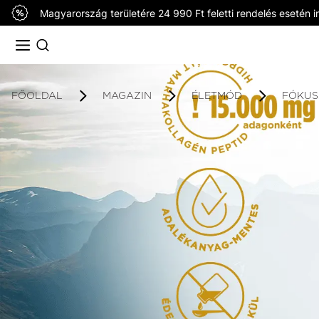
Magyarország területére 24 990 Ft feletti rendelés esetén in
FŐOLDAL
MAGAZIN
ÉLETMÓD
FÓKUS