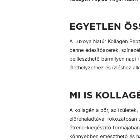
EGYETLEN ÖS
A Luxoya Natúr Kollagén Pept
benne édesítőszerek, színez
beilleszthető bármilyen napi 
élethelyzethez és ízléshez al
MI IS KOLLAG
A kollagén a bőr, az ízületek
előrehaladtával fokozatosan 
étrend-kiegészítő formájában 
könnyebben emészthető és has