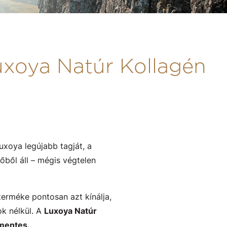
uxoya Natúr Kollagén
xoya legújabb tagját, a
ből áll – mégis végtelen
terméke pontosan azt kínálja,
k nélkül. A
Luxoya Natúr
 mentes.