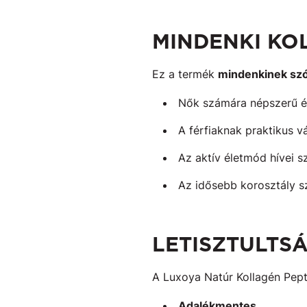
MINDENKI KO
Ez a termék
mindenkinek szó
Nők számára népszerű ét
A férfiaknak praktikus v
Az aktív életmód hívei s
Az idősebb korosztály s
LETISZTULTSÁ
A Luxoya Natúr Kollagén Pept
Adalékmentes