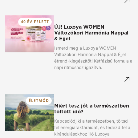
40 ÉV FELETT
ÚJ! Luxoya WOMEN
Változókori Harmónia Nappal
& Éjjel
Ismerd meg a Luxoya WOMEN
Változókori Harmónia Nappal & Éjjel
étrend-kiegészítőt! Kétfázisú formula a
napi ritmushoz igazítva.
ÉLETMÓD
Miért tesz jót a természetben
töltött idő?
Kapcsolódj ki a természetben, töltsd
fel energiaraktáraidat, és fedezd fel a
kirándulásokhoz illő Luxoya