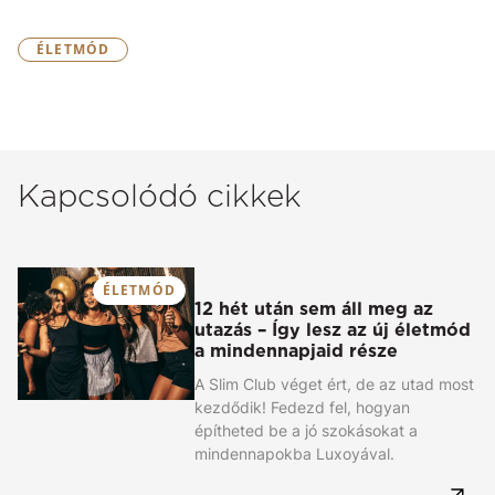
ÉLETMÓD
Kapcsolódó cikkek
ÉLETMÓD
12 hét után sem áll meg az
utazás – Így lesz az új életmód
a mindennapjaid része
A Slim Club véget ért, de az utad most
kezdődik! Fedezd fel, hogyan
építheted be a jó szokásokat a
mindennapokba Luxoyával.