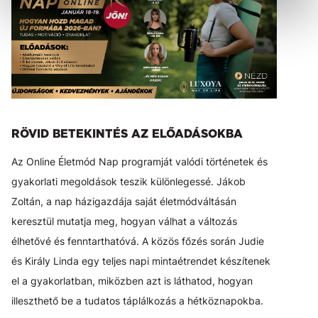
RÖVID BETEKINTÉS AZ ELŐADÁSOKBA
Az Online Életmód Nap programját valódi történetek és
gyakorlati megoldások teszik különlegessé. Jákob
Zoltán, a nap házigazdája saját életmódváltásán
keresztül mutatja meg, hogyan válhat a változás
élhetővé és fenntarthatóvá. A közös főzés során Judie
és Király Linda egy teljes napi mintaétrendet készítenek
el a gyakorlatban, miközben azt is láthatod, hogyan
illeszthető be a tudatos táplálkozás a hétköznapokba.