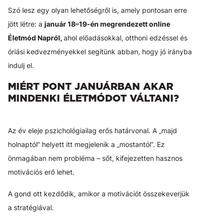
Szó lesz egy olyan lehetőségről is, amely pontosan erre
jött létre: a
január 18–19-én megrendezett online
Életmód Napról,
ahol előadásokkal, otthoni edzéssel és
óriási kedvezményekkel segítünk abban, hogy jó irányba
indulj el.
MIÉRT PONT JANUÁRBAN AKAR
MINDENKI ÉLETMÓDOT VÁLTANI?
Az év eleje pszichológiailag erős határvonal. A „majd
holnaptól” helyett itt megjelenik a „mostantól”. Ez
önmagában nem probléma – sőt, kifejezetten hasznos
motivációs erő lehet.
A gond ott kezdődik, amikor a motivációt összekeverjük
a stratégiával.