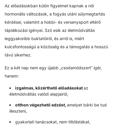
Az előadásokban külön figyelmet kapnak a női
hormonális változások, a fogyás utáni súlymegtartás
kérdései, valamint a hobbi- és versenysport eltérő
táplálkozási igényei. Szó esik az életmódváltás
leggyakoribb buktatóiról, és arról is, miért
kulcsfontosságú a közösség és a támogatás a hosszú
távú sikerhez.
Ez a két nap nem egy újabb „csodamódszert” ígér,
hanem:
izgalmas, közérthető előadásokat
az
életmódváltás valódi alapjairól,
otthon végezhető edzést,
amelyet bárki be tud
illeszteni,
gyakorlati tanácsokat, nem tiltólistákat,