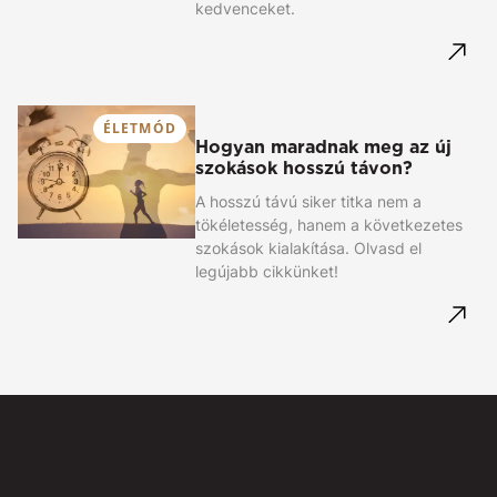
kedvenceket.
ÉLETMÓD
Hogyan maradnak meg az új
szokások hosszú távon?
A hosszú távú siker titka nem a
tökéletesség, hanem a következetes
szokások kialakítása. Olvasd el
legújabb cikkünket!