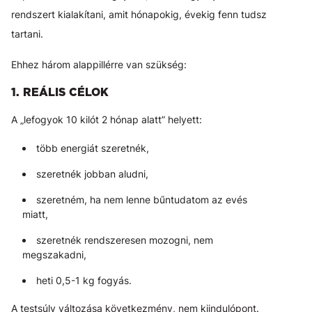
rendszert kialakítani, amit hónapokig, évekig fenn tudsz
tartani.
Ehhez három alappillérre van szükség:
1. REÁLIS CÉLOK
A „lefogyok 10 kilót 2 hónap alatt” helyett:
több energiát szeretnék,
szeretnék jobban aludni,
szeretném, ha nem lenne bűntudatom az evés
miatt,
szeretnék rendszeresen mozogni, nem
megszakadni,
heti 0,5-1 kg fogyás.
A testsúly változása következmény, nem kiindulópont.