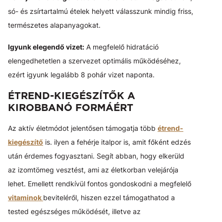
só- és zsírtartalmú ételek helyett válasszunk mindig friss,
természetes alapanyagokat.
Igyunk elegendő vizet:
A megfelelő hidratáció
elengedhetetlen a szervezet optimális működéséhez,
ezért igyunk legalább 8 pohár vizet naponta.
ÉTREND-KIEGÉSZÍTŐK A
KIROBBANÓ FORMÁÉRT
Az aktív életmódot jelentősen támogatja több
étrend-
kiegészítő
is. ilyen a fehérje italpor is, amit főként edzés
után érdemes fogyasztani. Segít abban, hogy elkerüld
az izomtömeg vesztést, ami az életkorban velejárója
lehet. Emellett rendkívül fontos gondoskodni a megfelelő
vitaminok
beviteléről, hiszen ezzel támogathatod a
tested egészséges működését, illetve az