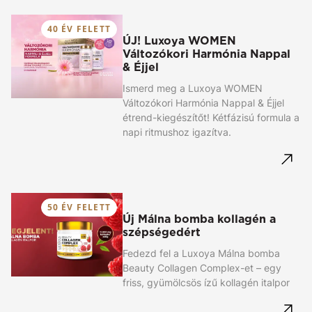
40 ÉV FELETT
ÚJ! Luxoya WOMEN
Változókori Harmónia Nappal
& Éjjel
Ismerd meg a Luxoya WOMEN
Változókori Harmónia Nappal & Éjjel
étrend-kiegészítőt! Kétfázisú formula a
napi ritmushoz igazítva.
50 ÉV FELETT
Új Málna bomba kollagén a
szépségedért
Fedezd fel a Luxoya Málna bomba
Beauty Collagen Complex-et – egy
friss, gyümölcsös ízű kollagén italpor