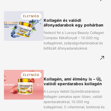
ÉLETMÓD
Kollagén és valódi
áfonyadarabok egy pohárban
Fedezd fel a Luxoya Beauty Collagen
Complex Kékáfonyát – 10.000 mg
kollagénnel, szépségvitaminokkal és
liofilizált áfonyadarabokkal.
ÉLETMÓD
Kollagén, ami élmény is – Új,
valódi eperdarabos kollagén
A Luxoya Valódi Gyümölcsdarabos
Kollagén zamatos eper ízben, valódi
eperdarabokkal, 10.000 mg
kollagénnel, C-vitaminnal, biotinnal és