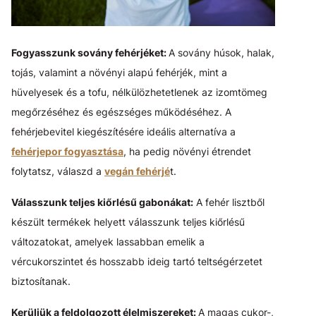
Fogyasszunk sovány fehérjéket:
A sovány húsok, halak,
tojás, valamint a növényi alapú fehérjék, mint a
hüvelyesek és a tofu, nélkülözhetetlenek az izomtömeg
megőrzéséhez és egészséges működéséhez. A
fehérjebevitel kiegészítésére ideális alternatíva a
fehérjepor fogyasztása
, ha pedig növényi étrendet
folytatsz, válaszd a
vegán fehérjé
t.
Válasszunk teljes kiőrlésű gabonákat:
A fehér lisztből
készült termékek helyett válasszunk teljes kiőrlésű
változatokat, amelyek lassabban emelik a
vércukorszintet és hosszabb ideig tartó teltségérzetet
biztosítanak.
Kerüljük a feldolgozott élelmiszereket:
A magas cukor-,