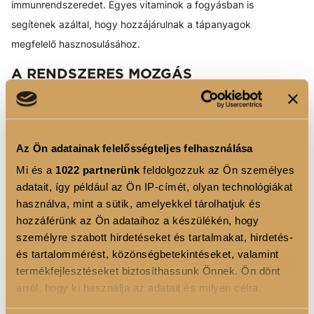
immunrendszeredet. Egyes vitaminok a fogyásban is
segítenek azáltal, hogy hozzájárulnak a tápanyagok
megfelelő hasznosulásához.
A RENDSZERES MOZGÁS
VARÁZSEREJE
Érdemes a mindennapokba is beiktatni egy kis extra
edzést, például a lift helyett használd a lépcsőt, vagy
Az Ön adatainak felelősségteljes felhasználása
munkából hazafelé gyalogolj 1-2 megállót.
Mi és a
1022 partnerünk
feldolgozzuk az Ön személyes
adatait, így például az Ön IP-címét, olyan technológiákat
Aerob edzés:
Az olyan kardió jellegű mozgások, mint a
használva, mint a sütik, amelyekkel tárolhatjuk és
séta, futás, úszás vagy kerékpározás javítják a szív- és
hozzáférünk az Ön adataihoz a készülékén, hogy
érrendszeri egészséget, növelik az állóképességet és
személyre szabott hirdetéseket és tartalmakat, hirdetés-
segítenek a testsúly kontrollálásában.
és tartalommérést, közönségbetekintéseket, valamint
termékfejlesztéseket biztosíthassunk Önnek. Ön dönt
Erősítő edzés:
Az izomtömeg megőrzése érdekében
arról, hogy ki használja az adatait és milyen célra.
fontos az erősítő edzések beiktatása is. Súlyzós