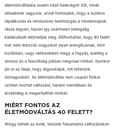
életmódváltásba sosem késő belevágni! Sőt, minél
idősebbek vagyunk, annál fontosabb, hogy a tudatos
táplálkozás és rendszeres testmozgás a mindennapok
része legyen, hiszen így számtalan betegség
kialakulását előzhetjük meg. Előfordulhat, hogy 40 felett
már nem érezzük magunkat olyan energikusnak, mint
korábban, vagy nehezebben megy a fogyás, esetleg a
stressz és a feszültség jobban megvisel minket. Ilyenkor
jön el az ideje, hogy átgondoljuk, mit tehetünk
önmagunkért. Az életmódváltás nem csupán fizikai
szinten hozhat változást, hanem mentálisan és
érzelmileg is megerősíthet minket.
MIÉRT FONTOS AZ
ÉLETMÓDVÁLTÁS 40 FELETT?
Ahogy telnek az évek, testünk folyamatos változásokon