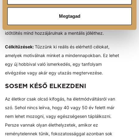
séta a természetben.
Kapcsolatok ápolása:
A társas kapcsolatok és a családi
Megtagad
kötelékek ápolása, a baráti beszélgetések és a közös
időtöltés mind hozzájárulnak a mentális jólléthez.
Célkitűzések:
Tűzzünk ki reális és elérhető célokat,
amelyek motiválnak minket a mindennapokban. Ez lehet
egy új hobbival való ismerkedés, egy tanfolyam
elvégzése vagy akár egy utazás megtervezése.
SOSEM KÉSŐ ELKEZDENI
Az életkor csak olcsó kifogás, ha életmódváltásról van
szó. Sehol nincs leírva, hogy 40 vagy 50 év felett már
nem lehet mozogni, vagy egészségesen táplálkozni.
Persze vannak olyan élethelyzetek, amikor ez
reménytelennek tűnik, fokozatossággal azonban sok