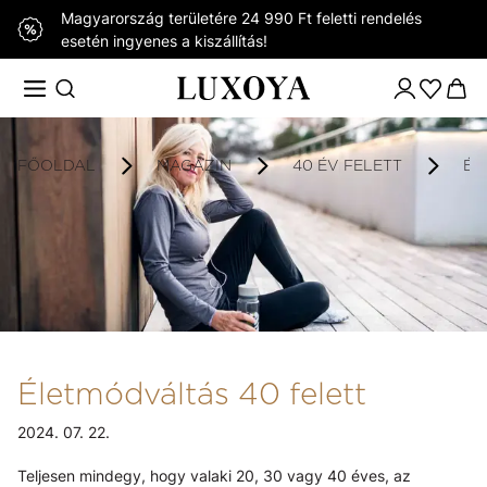
Magyarország területére 24 990 Ft feletti rendelés
esetén ingyenes a kiszállítás!
FŐOLDAL
MAGAZIN
40 ÉV FELETT
ÉL
Életmódváltás 40 felett
2024. 07. 22.
Teljesen mindegy, hogy valaki 20, 30 vagy 40 éves, az