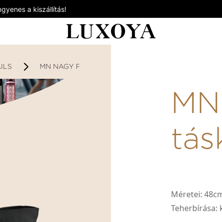
gyenes a kiszállítás!
ILS
MN NAGY FEKETE TÁSKA
MN 
tás
Méretei:
48cm
Teherbírása:
k