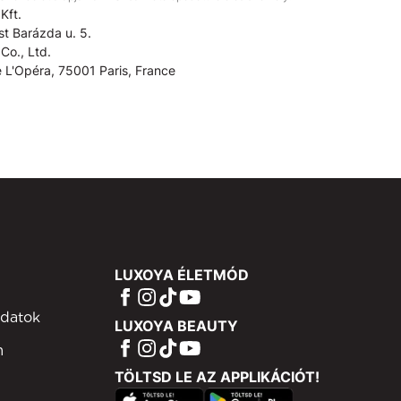
Kft.
t Barázda u. 5.
Co., Ltd.
 L'Opéra, 75001 Paris, France
LUXOYA ÉLETMÓD
adatok
LUXOYA BEAUTY
m
TÖLTSD LE AZ APPLIKÁCIÓT!