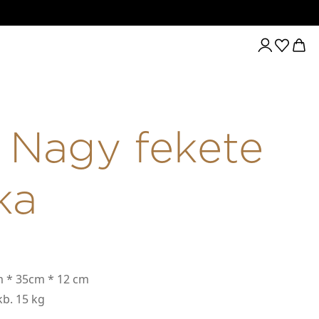
Nagy fekete
ka
 * 35cm * 12 cm
b. 15 kg