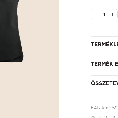
1
TERMÉKL
TERMÉK 
ÖSSZETE
EAN kód:
59
988/2023 GPSR EU 