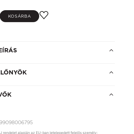
KOSÁRBA
EÍRÁS
ELŐNYÖK
VŐK
99098006795
rendelet alapján az EU-ban letelepedett felelős személy: