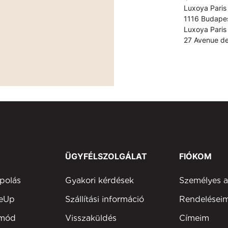
Luxoya Paris 
1116 Budapes
Luxoya Paris 
27 Avenue de
ÜGYFÉLSZOLGÁLAT
FIÓKOM
polás
Gyakori kérdések
Személyes 
keUp
Szállítási információ
Rendelései
tmód
Visszaküldés
Címeim