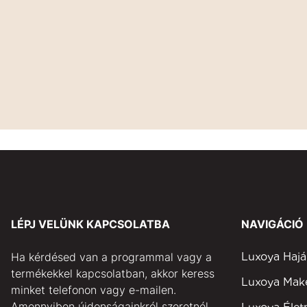
LÉPJ VELÜNK KAPCSOLATBA
NAVIGÁCIÓ
Ha kérdésed van a programmal vagy a
Luxoya Hajá
termékekkel kapcsolatban, akkor keress
Luxoya Ma
minket telefonon vagy e-mailen.
Amennyiben újdonságainkról szeretnél