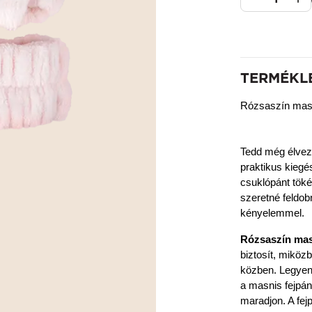
TERMÉKL
Rózsaszín masn
Tedd még élveze
praktikus kiegés
csuklópánt töké
szeretné feldobn
kényelemmel.
Rózsaszín mas
biztosít, miközb
közben. Legyen 
a masnis fejpán
maradjon. A fejp