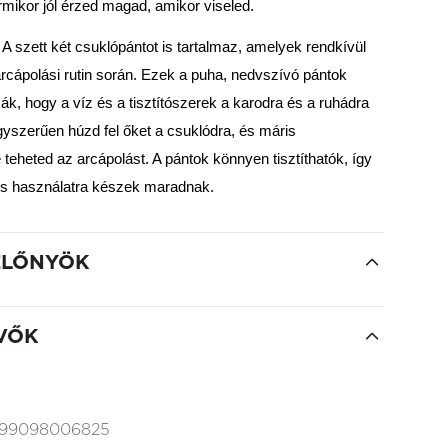
ármikor jól érzed magad, amikor viseled.
A szett két csuklópántot is tartalmaz, amelyek rendkívül
cápolási rutin során. Ezek a puha, nedvszívó pántok
, hogy a víz és a tisztítószerek a karodra és a ruhádra
yszerűen húzd fel őket a csuklódra, és máris
eheted az arcápolást. A pántok könnyen tisztíthatók, így
 és használatra készek maradnak.
ELŐNYÖK
VŐK
99098006825