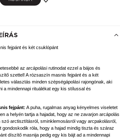
EÍRÁS
is fejpánt és két csuklópánt
tesebbé az arcápolási rutinodat ezzel a bájos és 
zítő szettel! A rózsaszín masnis fejpánt és a két 
letes választás minden szépségápolási rajongónak, aki 
i a mindennapi rituálékat egy kis stílussal és 
nis fejpánt:
 A puha, rugalmas anyag kényelmes viseletet 
en a helyén tartja a hajadat, hogy az ne zavarjon arcápolás 
szó arctisztításról, sminklemosásról vagy arcpakolásról, 
t gondoskodik róla, hogy a hajad mindig tiszta és száraz 
ánt díszítő masnija pedig egy kis bájt ad a mindennapi 