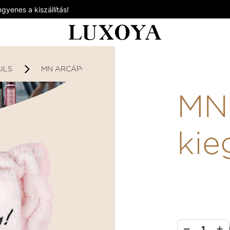
gyenes a kiszállítás!
ILS
MN ARCÁPOLÁSI KIEGÉSZÍTŐK
MN 
kie
1