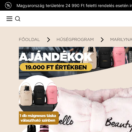
Magyarország területére 24 990 Ft feletti rendelés esetén in
FŐOLDAL
HŰSÉGPROGRAM
MARILYNA