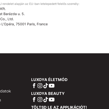
rendelet alapján az EU-ban letelepedett felelős személy:
Kft.
t Barázda u. 5.
Co., Ltd.
 L'Opéra, 75001 Paris, France
LUXOYA ÉLETMÓD
adatok
LUXOYA BEAUTY
m
TÖLTSD LE AZ APPLIKÁCIÓT!