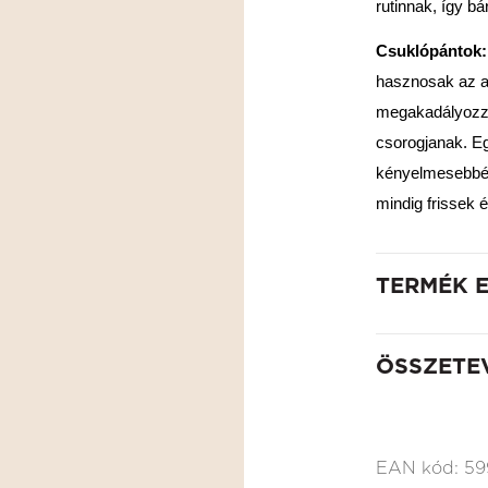
rutinnak, így b
Csuklópántok:
hasznosak az ar
megakadályozzák
csorogjanak. Eg
kényelmesebbé t
mindig frissek
TERMÉK 
ÖSSZETE
EAN kód:
59