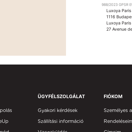
988/2023 GPSR EU 
Luxoya Paris 
1116 Budapes
Luxoya Paris 
27 Avenue de
ÜGYFÉLSZOLGÁLAT
FIÓKOM
polás
Gyakori kérdések
Személyes 
keUp
Szállítási információ
Rendelései