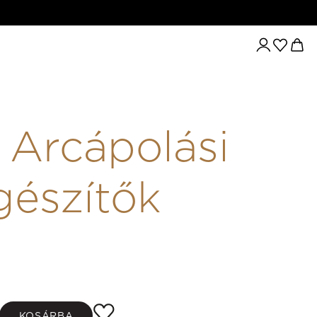
Arcápolási
gészítők
KOSÁRBA