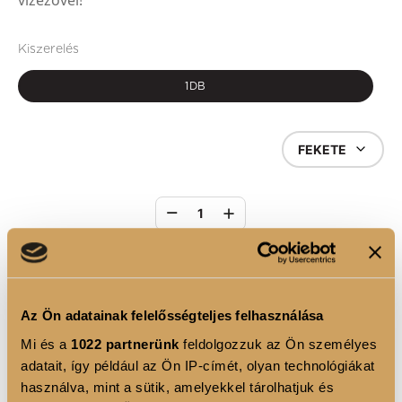
vizezővel!
Kiszerelés
1DB
FEKETE
1
KOSÁRBA
Az Ön adatainak felelősségteljes felhasználása
Mi és a
1022 partnerünk
feldolgozzuk az Ön személyes
TERMÉKLEÍRÁS
adatait, így például az Ön IP-címét, olyan technológiákat
Ez a professzionális eszköz elengedhetetlen kellék
használva, mint a sütik, amelyekkel tárolhatjuk és