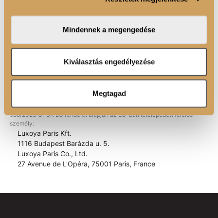
működést garantál.
közösségi média-, hirdető- és elemező partnereinkkel
megosztjuk az Ön weboldalhasználatra vonatkozó
Mindennek a megengedése
adatait, akik kombinálhatják az adatokat más olyan
ÖSSZETEVŐK
adatokkal, amelyeket Ön adott meg számukra vagy az
Ön által használt más szolgáltatásokból gyűjtöttek.
Kiválasztás engedélyezése
Megtagad
EAN kód:
5999575343665
988/2023 GPSR EU rendelet alapján az EU-ban letelepedett felelős
személy:
Luxoya Paris Kft.
1116 Budapest Barázda u. 5.
Luxoya Paris Co., Ltd.
27 Avenue de L'Opéra, 75001 Paris, France