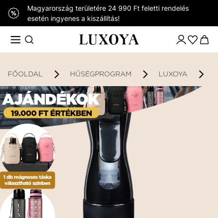
Magyarország területére 24 990 Ft feletti rendelés
esetén ingyenes a kiszállítás!
FŐOLDAL
HŰSÉGPROGRAM
LUXOYA