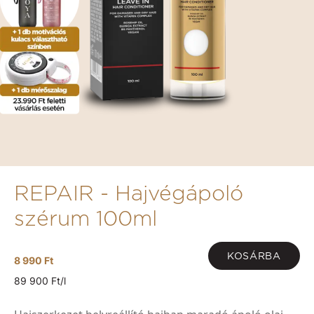
REPAIR - Hajvégápoló
szérum 100ml
KOSÁRBA
8 990 Ft
89 900 Ft/l