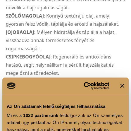
növelik a haj rugalmasságát.
SZŐLŐMAGOLAJ
: Könnyű textúrájú olaj, amely
gyorsan felszívódik, táplálja és erősíti a hajszálakat.
JOJOBAOLAJ
: Mélyen hidratálja és táplálja a hajat,
visszaadva annak természetes fényét és
rugalmasságát.
CSIPKEBOGYÓOLAJ
: Regeneráló és antioxidáns
hatású, segít helyreállítani a sérült hajszálakat és
megelőzni a töredezést.
VITAMIN KOMPLEX (A-retinol, B5-pantenol, B8-
inozitol, E-tokoferil-acetát, H-biotin)
: Táplálja a
hajat, erősíti a hajszálakat és elősegíti az egészséges
növekedést.
Az Ön adatainak felelősségteljes felhasználása
VADGESZTENYE KIVONAT
: Serkenti a fejbőr
Mi és a
1022 partnerünk
feldolgozzuk az Ön személyes
vérkeringését, elősegítve a haj növekedését és
adatait, így például az Ön IP-címét, olyan technológiákat
használva, mint a sütik, amelyekkel tárolhatjuk és
egészségét.