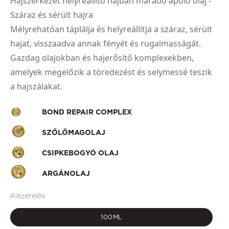
Hajszerkezet helyreállító hajban maradó ápoló olaj -
Száraz és sérült hajra
Mélyrehatóan táplálja és helyreállítja a száraz, sérült
hajat, visszaadva annak fényét és rugalmasságát.
Gazdag olajokban és hajerősítő komplexekben,
amelyek megelőzik a töredezést és selymessé teszik
a hajszálakat.
BOND REPAIR COMPLEX
SZŐLŐMAGOLAJ
CSIPKEBOGYÓ OLAJ
ARGÁNOLAJ
Kiszerelés
100ML