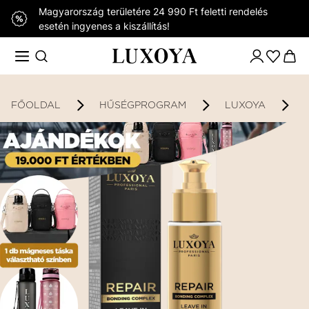
Magyarország területére 24 990 Ft feletti rendelés
esetén ingyenes a kiszállítás!
FŐOLDAL
HŰSÉGPROGRAM
LUXOYA