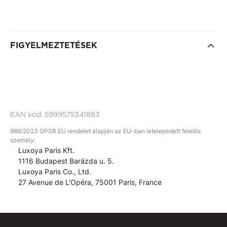
FIGYELMEZTETÉSEK
EAN kód:
5999575341883
988/2023 GPSR EU rendelet alapján az EU-ban letelepedett felelős
személy:
Luxoya Paris Kft.
1116 Budapest Barázda u. 5.
Luxoya Paris Co., Ltd.
27 Avenue de L'Opéra, 75001 Paris, France