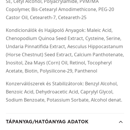
SE, Cetyl Alcohol, Polyacrylamide, PVM/MA
Copolymer, Bis-Cetearyl Amodimethicone, PEG-20
Castor Oil, Ceteareth-7, Ceteareth-25
Kondicionálók és Hajápoló Anyagok: Maleic Acid,
Chenopodium Quinoa Seed Extract, Cysteine, Serine,
Undaria Pinnatifida Extract, Aesculus Hippocastanum
(Horse Chestnut) Seed Extract, Calcium Panthotenate,
Inositol, Zea Mays (Corn) Oil, Retinol, Tocopheryl
Acetate, Biotin, Polysilicone-29, Panthenol
Konzerválószerek és Stabilizátorok: Benzyl Alcohol,
Benzoic Acid, Dehydroacetic Acid, Caprylyl Glycol,
Sodium Benzoate, Potassium Sorbate, Alcohol denat.
TÁPANYAG/HATÓANYAG ADATOK