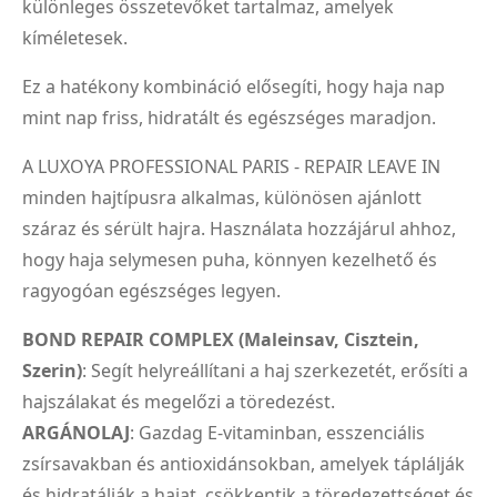
különleges összetevőket tartalmaz, amelyek
kíméletesek.
Ez a hatékony kombináció elősegíti, hogy haja nap
mint nap friss, hidratált és egészséges maradjon.
A LUXOYA PROFESSIONAL PARIS - REPAIR LEAVE IN
minden hajtípusra alkalmas, különösen ajánlott
száraz és sérült hajra. Használata hozzájárul ahhoz,
hogy haja selymesen puha, könnyen kezelhető és
ragyogóan egészséges legyen.
BOND REPAIR COMPLEX (Maleinsav, Cisztein,
Szerin)
: Segít helyreállítani a haj szerkezetét, erősíti a
hajszálakat és megelőzi a töredezést.
ARGÁNOLAJ
: Gazdag E-vitaminban, esszenciális
zsírsavakban és antioxidánsokban, amelyek táplálják
és hidratálják a hajat, csökkentik a töredezettséget és