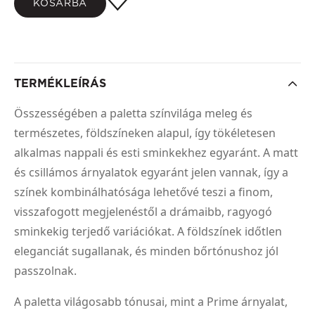
KOSÁRBA
TERMÉKLEÍRÁS
Összességében a paletta színvilága meleg és
természetes, földszíneken alapul, így tökéletesen
alkalmas nappali és esti sminkekhez egyaránt. A matt
és csillámos árnyalatok egyaránt jelen vannak, így a
színek kombinálhatósága lehetővé teszi a finom,
visszafogott megjelenéstől a drámaibb, ragyogó
sminkekig terjedő variációkat. A földszínek időtlen
eleganciát sugallanak, és minden bőrtónushoz jól
passzolnak.
A paletta világosabb tónusai, mint a Prime árnyalat,