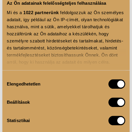
egyben a sminkelési lépéseket is jelölik, segítve a
Az Ön adatainak felelősségteljes felhasználása
kezdőket.
Mi és a
1022 partnerünk
feldolgozzuk az Ön személyes
• S
zkvalánnal és Aloe Verával dúsítva
: A prémium
adatait, így például az Ön IP-címét, olyan technológiákat
hatóanyagok táplálják a szemhéj érzékeny bőrét,
használva, mint a sütik, amelyekkel tárolhatjuk és
hozzáférünk az Ön adataihoz a készülékén, hogy
meggátolva a por állagú festék textúrájának
személyre szabott hirdetéseket és tartalmakat, hirdetés-
csomósodását vagy kiszáradását.
és tartalommérést, közönségbetekintéseket, valamint
•
Multidimenziós ragyogás:
A duokróm és multi-
termékfejlesztéseket biztosíthassunk Önnek. Ön dönt
króm színek nedves hatású, fémes reflexiókat
arról, hogy ki használja az adatait és milyen célra.
biztosítanak.
Ha engedélyezi, a következőt is meg szeretnénk tenni:
Hozzájárulás
Elengedhetetlen
Információgyűjtés az Ön földrajzi elhelyezkedéséről
kiválasztása
pár méteres pontossággal
Az Ön készülékén beazonosítása annak konkrét
Beállítások
tulajdonságainak (ujjlenyomat) aktív ellenőrzésével
FELHASZNÁLÁSI JAVASLAT
Tudjon meg többet személyes adatainak feldolgozási
Statisztikai
módjairól és adja meg preferenciáit a
Részletek
Sminkes tipp:
Tartós és intenzív eredményért
pontban
. Bármikor módosíthatja vagy visszavonhatja a