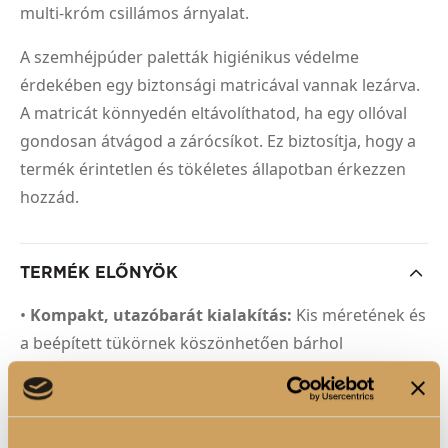
multi-króm csillámos árnyalat.
A szemhéjpúder paletták higiénikus védelme
érdekében egy biztonsági matricával vannak lezárva.
A matricát könnyedén eltávolíthatod, ha egy ollóval
gondosan átvágod a zárócsíkot. Ez biztosítja, hogy a
termék érintetlen és tökéletes állapotban érkezzen
hozzád.
TERMÉK ELŐNYÖK
•
Kompakt, utazóbarát kialakítás:
Kis méretének és
a beépített tükörnek köszönhetően bárhol
használható.
•
Funkcionális árnyalatnevek
: Az elnevezések
(Prime, Enhance, Smoke, Magic Top, Shimmer Glow)