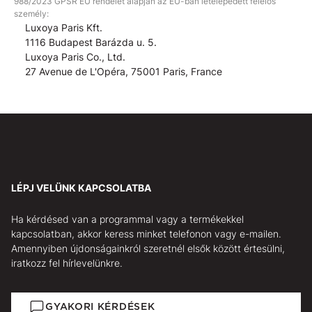
988/2023 GPSR EU rendelet alapján az EU-ban letelepedett felelős
személy:
Luxoya Paris Kft.
1116 Budapest Barázda u. 5.
Luxoya Paris Co., Ltd.
27 Avenue de L'Opéra, 75001 Paris, France
LÉPJ VELÜNK KAPCSOLATBA
Ha kérdésed van a programmal vagy a termékekkel
kapcsolatban, akkor keress minket telefonon vagy e-mailen.
Amennyiben újdonságainkról szeretnél elsők között értesülni,
iratkozz fel hírlevelünkre.
GYAKORI KÉRDÉSEK