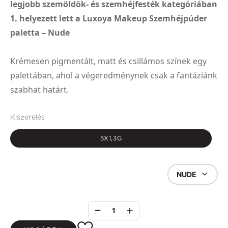
legjobb szemöldök- és szemhéjfesték kategóriában
1. helyezett lett a Luxoya Makeup Szemhéjpúder
paletta – Nude
Krémesen pigmentált, matt és csillámos színek egy
palettában, ahol a végeredménynek csak a fantáziánk
szabhat határt.
Kiszerelés
5X1,3G
NUDE
1