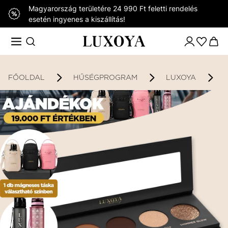
Magyarország területére 24 990 Ft feletti rendelés
esetén ingyenes a kiszállítás!
FŐOLDAL
HŰSÉGPROGRAM
LUXOYA