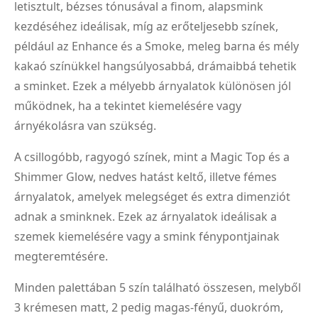
letisztult, bézses tónusával a finom, alapsmink
kezdéséhez ideálisak, míg az erőteljesebb színek,
például az Enhance és a Smoke, meleg barna és mély
kakaó színükkel hangsúlyosabbá, drámaibbá tehetik
a sminket. Ezek a mélyebb árnyalatok különösen jól
működnek, ha a tekintet kiemelésére vagy
árnyékolásra van szükség.
A csillogóbb, ragyogó színek, mint a Magic Top és a
Shimmer Glow, nedves hatást keltő, illetve fémes
árnyalatok, amelyek melegséget és extra dimenziót
adnak a sminknek. Ezek az árnyalatok ideálisak a
szemek kiemelésére vagy a smink fénypontjainak
megteremtésére.
Minden palettában 5 szín található összesen, melyből
3 krémesen matt, 2 pedig magas-fényű, duokróm,