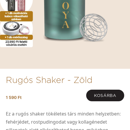
Rugós Shaker - Zöld
KOSÁRBA
1 590 Ft
Ez a rugós shaker tökéletes társ minden helyzetben:
fehérjédet, rostpudingodat vagy kollagénedet