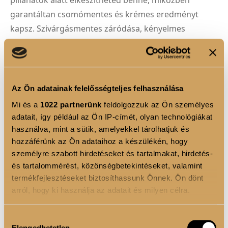
pillanatok alatt elkészítheted benne, miközben
garantáltan csomómentes és krémes eredményt
kapsz. Szivárgásmentes záródása, kényelmes
hordozópántja és könnyű tisztíthatósága miatt
mindig megbízható választás.
1
Az Ön adatainak felelősségteljes felhasználása
KOSÁRBA
Mi és a
1022 partnerünk
feldolgozzuk az Ön személyes
adatait, így például az Ön IP-címét, olyan technológiákat
használva, mint a sütik, amelyekkel tárolhatjuk és
hozzáférünk az Ön adataihoz a készülékén, hogy
személyre szabott hirdetéseket és tartalmakat, hirdetés-
TERMÉKLEÍRÁS
és tartalommérést, közönségbetekintéseket, valamint
termékfejlesztéseket biztosíthassunk Önnek. Ön dönt
⚠️ A kupakot erősen kattanásig kell benyomni, hogy
arról, hogy ki használja az adatait és milyen célra.
ne szivárogjon ⚠️
Ha engedélyezi, a következőt is meg szeretnénk tenni:
Hozzájárulás
Elengedhetetlen