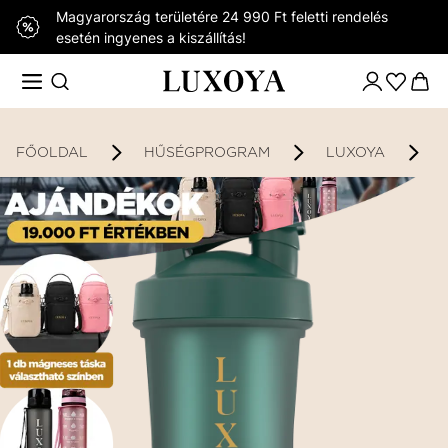
Magyarország területére 24 990 Ft feletti rendelés
esetén ingyenes a kiszállítás!
FŐOLDAL
HŰSÉGPROGRAM
LUXOYA