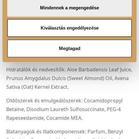
megosztjuk az Ön weboldalhasználatra vonatkozó
Mindennek a megengedése
Kerülje a szembe jutást! Ha szembe kerül, azonnal
adatait, akik kombinálhatják az adatokat más olyan
adatokkal, amelyeket Ön adott meg számukra vagy az
öblítse ki bő vízzel!
Ön által használt más szolgáltatásokból gyűjtöttek.
Kiválasztás engedélyezése
ÖSSZETEVŐK
Megtagad
Alkoholok: Glycerin.
Hidratálók és nedvesítők: Aloe Barbadensis Leaf Juice,
Prunus Amygdalus Dulcis (Sweet Almond) Oil, Avena
Sativa (Oat) Kernel Extract.
Oldószerek és emulgeálószerek: Cocamidopropyl
Betaine, Disodium Laureth Sulfosuccinate, PEG-4
Rapeseedamide, Cocamide MEA.
Illatanyagok és illatkomponensek: Parfum, Benzyl