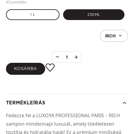
Kiszerelés
1 L
250ML
RICH
1
KOSÁRBA
TERMÉKLEÍRÁS
Fedezze fel a LUXOYA PROFESSIONAL PARIS – RICH
sampon mindennapi luxusát, amely tökéletesen
tisztítja és hidratálja haját! Ez a prémium minőségű