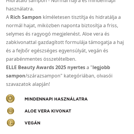
Hidratáló sampon - Normál hajra és mindennapi
használatra.
A
Rich Sampon
kíméletesen tisztítja és hidratálja a
normál hajat, miközben naponta biztosítja a friss,
selymes és ragyogó megjelenést. Aloe vera és
zabkivonattal gazdagított formulája támogatja a haj
és a fejbőr egészséges egyensúlyát, vegán és
parabénmentes összetételben.
ELLE Beauty Awards 2025 nyertes
a "
legjobb
sampon
/szárazsampon" kategóriában, olvasói
szavazatok alapján!
MINDENNAPI HASZNÁLATRA
ALOE VERA KIVONAT
VEGÁN