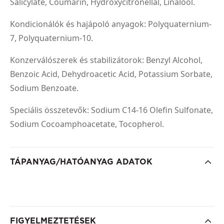
Salicylate, Coumarin, Hydroxycitronellal, Linalool.
Kondicionálók és hajápoló anyagok: Polyquaternium-
7, Polyquaternium-10.
Konzerválószerek és stabilizátorok: Benzyl Alcohol,
Benzoic Acid, Dehydroacetic Acid, Potassium Sorbate,
Sodium Benzoate.
Speciális összetevők: Sodium C14-16 Olefin Sulfonate,
Sodium Cocoamphoacetate, Tocopherol.
TÁPANYAG/HATÓANYAG ADATOK
FIGYELMEZTETÉSEK