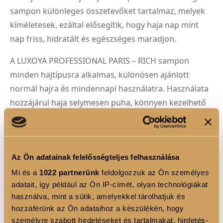
sampon különleges összetevőket tartalmaz, melyek
kíméletesek, ezáltal elősegítik, hogy haja nap mint
nap friss, hidratált és egészséges maradjon.
A LUXOYA PROFESSIONAL PARIS – RICH sampon
minden hajtípusra alkalmas, különösen ajánlott
normál hajra és mindennapi használatra. Használata
hozzájárul haja selymesen puha, könnyen kezelhető
és ragyogó megjelenéséhez.
Élvezze a professzionális hajápolás luxusát
otthonában a LUXOYA PROFESSIONAL PARIS – RICH
Az Ön adatainak felelősségteljes felhasználása
samponnal!
Mi és a
1022 partnerünk
feldolgozzuk az Ön személyes
adatait, így például az Ön IP-címét, olyan technológiákat
használva, mint a sütik, amelyekkel tárolhatjuk és
hozzáférünk az Ön adataihoz a készülékén, hogy
személyre szabott hirdetéseket és tartalmakat, hirdetés-