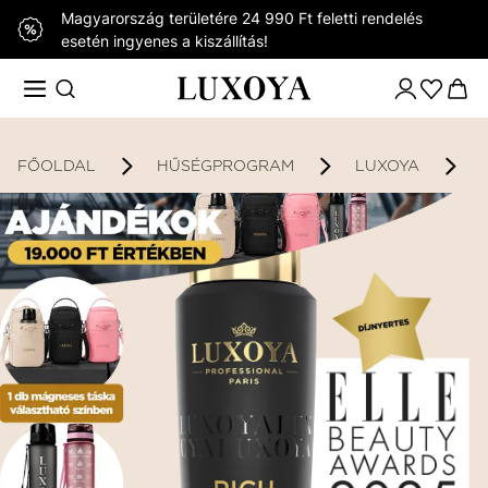
Magyarország területére 24 990 Ft feletti rendelés
esetén ingyenes a kiszállítás!
FŐOLDAL
HŰSÉGPROGRAM
LUXOYA