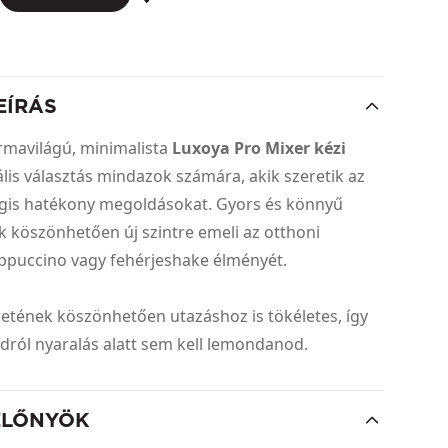
EÍRÁS
formavilágú, minimalista
Luxoya Pro Mixer kézi
lis választás mindazok számára, akik szeretik az
gis hatékony megoldásokat. Gyors és könnyű
 köszönhetően új szintre emeli az otthoni
appuccino vagy fehérjeshake élményét.
tének köszönhetően utazáshoz is tökéletes, így
idról nyaralás alatt sem kell lemondanod.
ELŐNYÖK