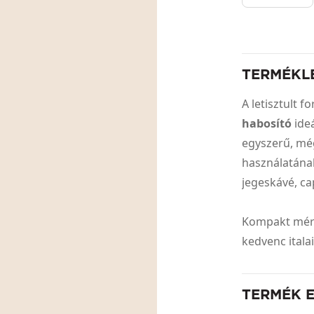
TERMÉKL
A letisztult 
habosító
ideá
egyszerű, mé
használatának
jegeskávé, c
Kompakt mére
kedvenc itala
TERMÉK 