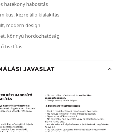
és hatékony habosítás
ikus, kézre álló kialakítás
ult, modern design
ret, könnyű hordozhatóság
ű tisztítás
NÁLÁSI JAVASLAT