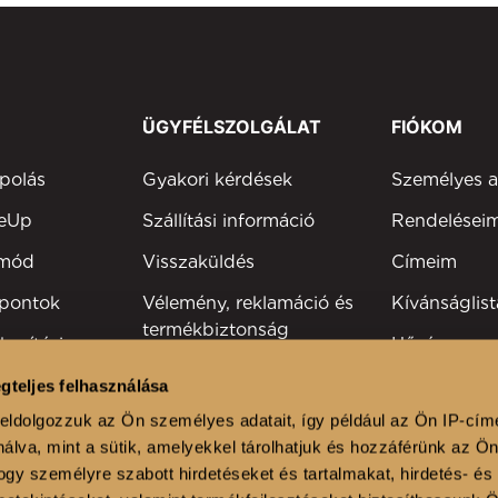
ÜGYFÉLSZOLGÁLAT
FIÓKOM
polás
Gyakori kérdések
Személyes 
keUp
Szállítási információ
Rendelései
tmód
Visszaküldés
Címeim
 pontok
Vélemény, reklamáció és
Kívánságlist
termékbiztonság
kesítési
Hűségprog
Elérhetőség
Szakmai reg
gteljes felhasználása
viselők
eldolgozzuk az Ön személyes adatait, így például az Ön IP-cím
álva, mint a sütik, amelyekkel tárolhatjuk és hozzáférünk az Ö
lonok
gy személyre szabott hirdetéseket és tartalmakat, hirdetés- és