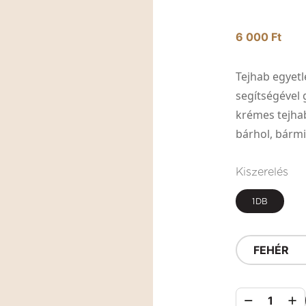
6 000 Ft
Tejhab egyetl
segítségével
krémes tejhab
bárhol, bármi
Kiszerelés
1DB
FEHÉR
1