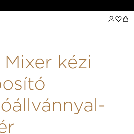
 Mixer kézi
osító
tóállvánnyal-
ér