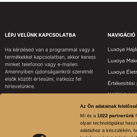
LÉPJ VELÜNK KAPCSOLATBA
NAVIGÁCIÓ
Ha kérdésed van a programmal vagy a
Luxoya Hajá
termékekkel kapcsolatban, akkor keress
Luxoya Ma
minket telefonon vagy e-mailen.
Amennyiben újdonságainkról szeretnél
Luxoya Éle
elsők között értesülni, iratkozz fel
Értékesítési
hírlevelünkre.
Külföldi érté
pontok
GYAKORI KÉRDÉSEK
Az Ön adatainak felelőssé
Területi kép
Mi és a
1022 partnerünk
f
KAPCSOLAT
olyan technológiákat haszn
Fodrászsza
adataihoz a készülékén, ho
HÍRLEVÉL FELIRATKOZÁS
Kihívás