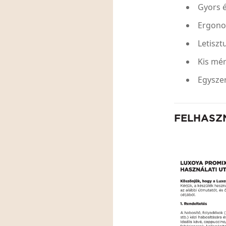
Gyors 
Ergonom
Letiszt
Kis mé
Egyszer
FELHASZ