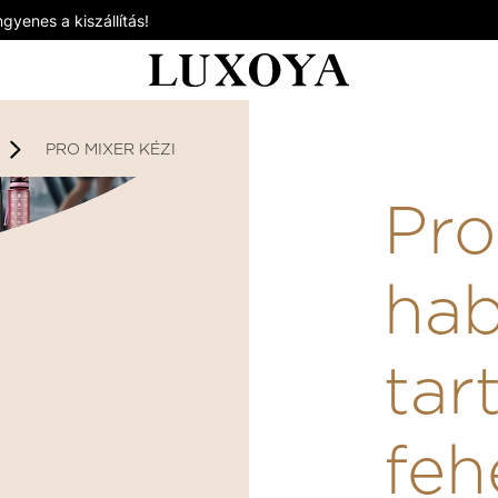
gyenes a kiszállítás!
PRO MIXER KÉZI HABOSÍTÓ TARTÓÁLLVÁNNYAL- FEHÉR
Pro
hab
tar
feh