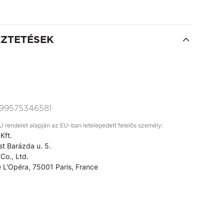
EZTETÉSEK
99575346581
rendelet alapján az EU-ban letelepedett felelős személy:
Kft.
t Barázda u. 5.
Co., Ltd.
 L'Opéra, 75001 Paris, France