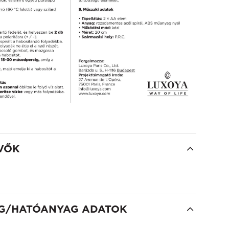
VŐK
G/HATÓANYAG ADATOK