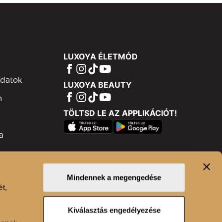
LUXOYA ÉLETMÓD
adatok
LUXOYA BEAUTY
m
TÖLTSD LE AZ APPLIKÁCIÓT!
a
ram
isztráció
Mindennek a megengedése
ét,
n
Kiválasztás engedélyezése