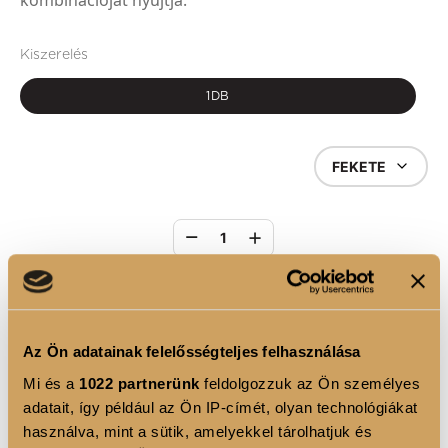
kombinációját nyújtja.
Kiszerelés
1DB
FEKETE
1
KOSÁRBA
Az Ön adatainak felelősségteljes felhasználása
Mi és a
1022 partnerünk
feldolgozzuk az Ön személyes
TERMÉKLEÍRÁS
adatait, így például az Ön IP-címét, olyan technológiákat
A Luxoya Professional Paris neszeszer az elegancia és
használva, mint a sütik, amelyekkel tárolhatjuk és