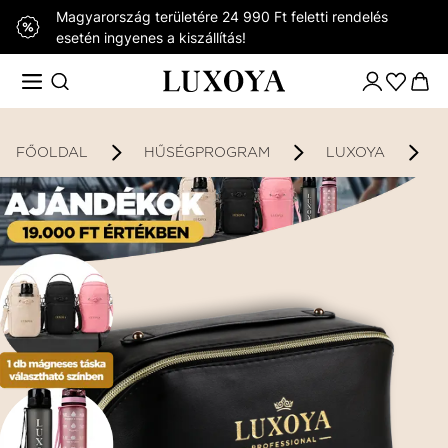
Magyarország területére 24 990 Ft feletti rendelés
esetén ingyenes a kiszállítás!
FŐOLDAL
HŰSÉGPROGRAM
LUXOYA