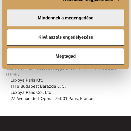
közösségi média-, hirdető- és elemező partnereinkkel
megosztjuk az Ön weboldalhasználatra vonatkozó
Mindennek a megengedése
ÖSSZETEVŐK
adatait, akik kombinálhatják az adatokat más olyan
adatokkal, amelyeket Ön adott meg számukra vagy az
Ön által használt más szolgáltatásokból gyűjtöttek.
Kiválasztás engedélyezése
Megtagad
EAN kód:
5999575343016
988/2023 GPSR EU rendelet alapján az EU-ban letelepedett felelős
személy:
Luxoya Paris Kft.
1116 Budapest Barázda u. 5.
Luxoya Paris Co., Ltd.
27 Avenue de L'Opéra, 75001 Paris, France