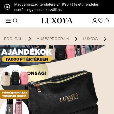
Magyarország területére 24 990 Ft feletti rendelés
esetén ingyenes a kiszállítás!
FŐOLDAL
HŰSÉGPROGRAM
LUXOYA