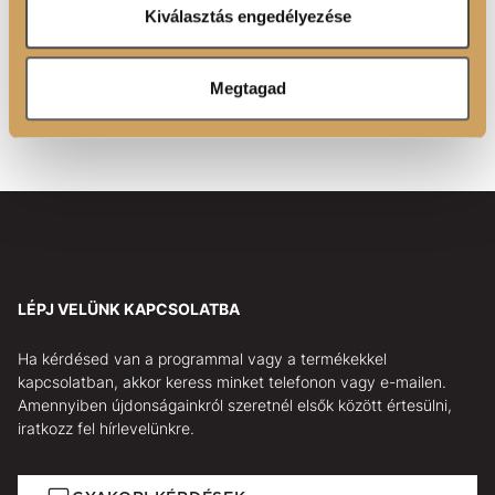
Ön által használt más szolgáltatásokból gyűjtöttek.
988/2023 GPSR EU rendelet alapján az EU-ban letelepedett felelős
Kiválasztás engedélyezése
személy:
Luxoya Paris Kft.
1116 Budapest Barázda u. 5.
Megtagad
Luxoya Paris Co., Ltd.
27 Avenue de L'Opéra, 75001 Paris, France
LÉPJ VELÜNK KAPCSOLATBA
Ha kérdésed van a programmal vagy a termékekkel
kapcsolatban, akkor keress minket telefonon vagy e-mailen.
Amennyiben újdonságainkról szeretnél elsők között értesülni,
iratkozz fel hírlevelünkre.