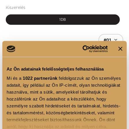
Kiszerelés
1DB
#01
1
Az Ön adatainak felelősségteljes felhasználása
KOSÁRBA
Mi és a
1022 partnerünk
feldolgozzuk az Ön személyes
adatait, így például az Ön IP-címét, olyan technológiákat
használva, mint a sütik, amelyekkel tárolhatjuk és
hozzáférünk az Ön adataihoz a készülékén, hogy
TERMÉKLEÍRÁS
személyre szabott hirdetéseket és tartalmakat, hirdetés-
és tartalommérést, közönségbetekintéseket, valamint
A három rekeszes tervezés ideális megoldást kínál a
termékfejlesztéseket biztosíthassunk Önnek. Ön dönt
sminktermékek rendezett tárolására, így mindig
arról, hogy ki használja az adatait és milyen célra.