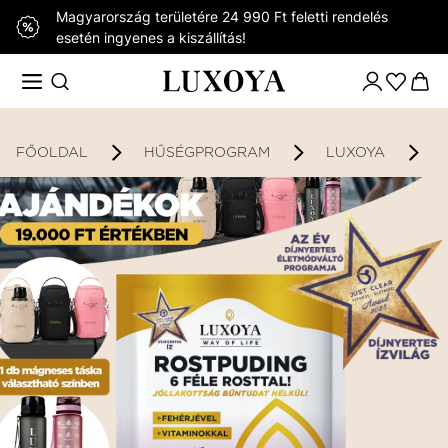
Magyarország területére 24 990 Ft feletti rendelés
esetén ingyenes a kiszállítás!
FŐOLDAL
HŰSÉGPROGRAM
LUXOYA