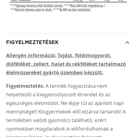
FIGYELMEZTETÉSEK
Allergén információ: Tojást, földimogyorót,
dióféléket, zellert, halat és rákféléket tartalmazó
élelmiszereket gyártó üzemben készült.
Figyelmeztetés:
A termék fogyasztása nem
helyettesíti a kiegyensúlyozott étrendet és az
egészséges életmódot. Ne lépje túl az ajánlott napi
mennyiséget! Kisgyermekek elől elzárva tartandó! A
termékben valódi gyümölcs található, ezért
nyomokban magdarabok is előfordulhatnak a