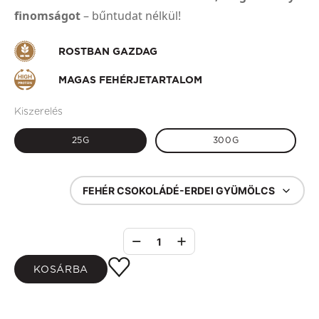
finomságot
– bűntudat nélkül!
ROSTBAN GAZDAG
MAGAS FEHÉRJETARTALOM
Kiszerelés
25G
300G
FEHÉR CSOKOLÁDÉ-ERDEI GYÜMÖLCS
1
KOSÁRBA