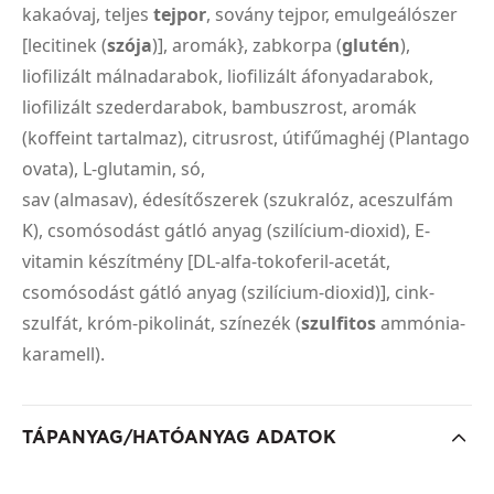
kakaóvaj, teljes
tejpor
, sovány tejpor, emulgeálószer
[lecitinek (
szója
)], aromák}, zabkorpa (
glutén
),
liofilizált málnadarabok, liofilizált áfonyadarabok,
liofilizált szederdarabok, bambuszrost, aromák
(koffeint tartalmaz), citrusrost, útifűmaghéj (Plantago
ovata), L-glutamin, só,
sav (almasav), édesítőszerek (szukralóz, aceszulfám
K), csomósodást gátló anyag (szilícium-dioxid), E-
vitamin készítmény [DL-alfa-tokoferil-acetát,
csomósodást gátló anyag (szilícium-dioxid)], cink-
szulfát, króm-pikolinát, színezék (
szulfitos
ammónia-
karamell).
TÁPANYAG/HATÓANYAG ADATOK