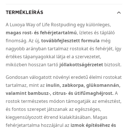
TERMÉKLEÍRÁS
A Luxoya Way of Life Rostpuding egy különleges,
magas rost- és fehérjetartalmú
, ízletes és tápláló
finomság. Az új,
továbbfejlesztett formula
még
nagyobb arányban tartalmaz rostokat és fehérjét, így
értékes tápanyagokkal látja el a szervezetet,
miközben hosszan tartó
jóllakottságérzetet
biztosít.
Gondosan válogatott növényi eredetű élelmi rostokat
tartalmaz, mint az
inulin, zabkorpa, glükomannán,
valamint bambusz-, citrus- és útifűmaghéjrost.
A
rostok természetes módon támogatják az emésztést,
és fontos szerepet játszanak az egészséges,
kiegyensúlyozott étrend kialakításában. Magas
fehérjetartalma hozzájárul az
izmok építéséhez és