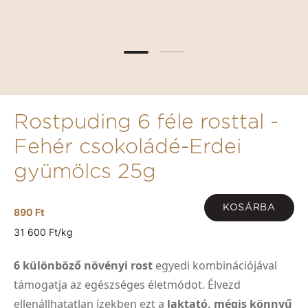
Rostpuding 6 féle rosttal -
Fehér csokoládé-Erdei
gyümölcs 25g
KOSÁRBA
890 Ft
31 600 Ft/kg
6 különböző növényi rost
egyedi kombinációjával
támogatja az egészséges életmódot. Élvezd
ellenállhatatlan ízekben ezt a
laktató, mégis könnyű