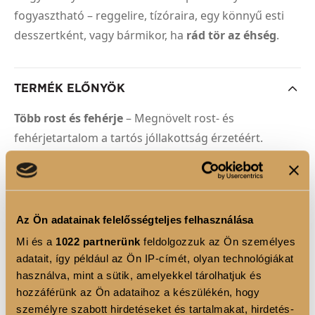
fogyasztható – reggelire, tízóraira, egy könnyű esti
desszertként, vagy bármikor, ha
rád tör az éhség
.
TERMÉK ELŐNYÖK
Több rost és fehérje
– Megnövelt rost- és
fehérjetartalom a tartós jóllakottság érzetéért.
6-féle növényi rost keveréke
– Oldható és
oldhatatlan rostok egyedi kombinációja az
egészséges emésztés támogatásáért.
Magas fehérjetartalom
– A fehérje hozzájárul az
Az Ön adatainak felelősségteljes felhasználása
izomtömeg fenntartásához és növekedéséhez.
Mi és a
1022 partnerünk
feldolgozzuk az Ön személyes
Díjnyertes íz
- „ Az év legjobb ízvilága Luxoya
adatait, így például az Ön IP-címét, olyan technológiákat
termékcsalád” tagja a 2025-ös év Just Clear Fitness-
használva, mint a sütik, amelyekkel tárolhatjuk és
hozzáférünk az Ön adataihoz a készülékén, hogy
Életmód Awardszerint.
személyre szabott hirdetéseket és tartalmakat, hirdetés-