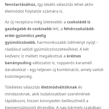
fenntartásához,
így ideális választás lehet aktív
életmódot folytatók számára is.
Az új receptúra még ízletesebb: a
csokoládé íz
gazdagabb és csokisabb
lett, a
fehércsokoládé-
erdei gyümölcs pedig
gyümölcsösebb
, harmonikusabb ízélményt nyújt –
ráadásul valódi gyümölcsösszetevőkkel. A két
kedvenc íz mellett megalkottuk a
krémes
banánpuding
változatot is, roppanós karamell
darabokkal – egy teljesen új kombináció, amely valódi
különlegesség.
Tökéletes választás
életmódváltóknak
és
mindazoknak, akik tudatosabban szeretnének
táplálkozni, hiszen könnyedén beilleszthető a
kiegyensúlyozott étrendbe. A nap bármely szakában