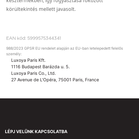
késztermékben, így fogyasztása fokozott
körültekintés mellett javasolt.
EAN kód:
5999575344341
988/2023 GPSR EU rendelet alapján az EU-ban letelepedett felelős
személy:
Luxoya Paris Kft.
1116 Budapest Barázda u. 5.
Luxoya Paris Co., Ltd.
27 Avenue de L'Opéra, 75001 Paris, France
LÉPJ VELÜNK KAPCSOLATBA