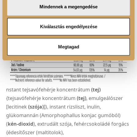
megosztjuk az Ön weboldalhasználatra vonatkozó
Mindennek a megengedése
adatait, akik kombinálhatják az adatokat más olyan
adatokkal, amelyeket Ön adott meg számukra vagy az
Ön által használt más szolgáltatásokból gyűjtöttek.
Kiválasztás engedélyezése
Megtagad
nstant tejsavófehérje koncentrátum
(tej)
{tejsavófehérje koncentrátum
(tej)
, emulgeálószer
[lecitinek
(szója)
]}, instant rizsliszt, inulin,
glükomannán (Amorphophallus konjac gumóból)
(
kén-dioxid
), extrudált szója, fehércsokoládé forgács
{édesítőszer (maltitolok),