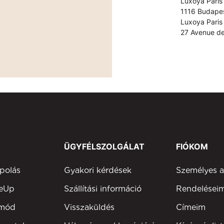
Luxoya Paris 
1116 Budapes
Luxoya Paris 
27 Avenue de
ÜGYFÉLSZOLGÁLAT
FIÓKOM
polás
Gyakori kérdések
Személyes 
keUp
Szállítási információ
Rendelései
tmód
Visszaküldés
Címeim