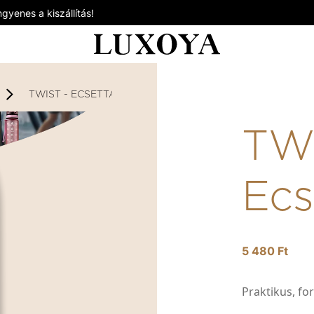
gyenes a kiszállítás!
TWIST - ECSETTARTÓ
TWI
Ecs
5 480 Ft
Praktikus, fo