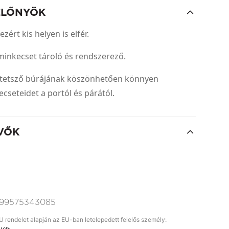
ELŐNYÖK
ezért kis helyen is elfér.
minkecset tároló és rendszerező.
áttetsző búrájának köszönhetően könnyen
seteidet a portól és párától.
VŐK
99575343085
rendelet alapján az EU-ban letelepedett felelős személy: