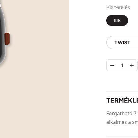
Kiszerelés
1DB
TWIST
1
TERMÉKL
Forgatható 7 
alkalmas a s