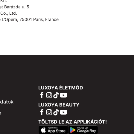
Kft.
t Barázda u. 5.
Co., Ltd.
 L'Opéra, 75001 Paris, France
LUXOYA ÉLETMÓD
adatok
LUXOYA BEAUTY
m
TÖLTSD LE AZ APPLIKÁCIÓT!