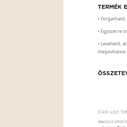
TERMÉK 
• Forgatható, 
• Egyszerre s
• Levehető, 
megóvhatod ec
ÖSSZETE
EAN kód:
59
988/2023 GPSR EU 