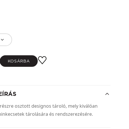
KOSÁRBA
EÍRÁS
részre osztott designos tároló, mely kiválóan
minkecsetek tárolására és rendszerezésére.