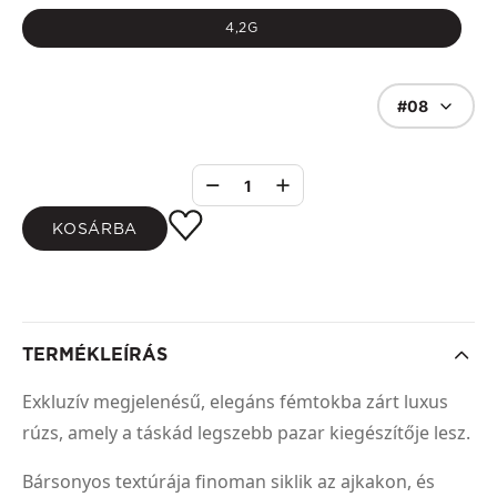
4,2G
#08
1
KOSÁRBA
TERMÉKLEÍRÁS
Exkluzív megjelenésű, elegáns fémtokba zárt luxus
rúzs, amely a táskád legszebb pazar kiegészítője lesz.
Bársonyos textúrája finoman siklik az ajkakon, és