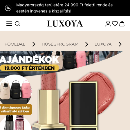
Magyarország területére 24 990 Ft feletti rendelés
esetén ingyenes a kiszállítás!
FŐOLDAL
HŰSÉGPROGRAM
LUXOYA