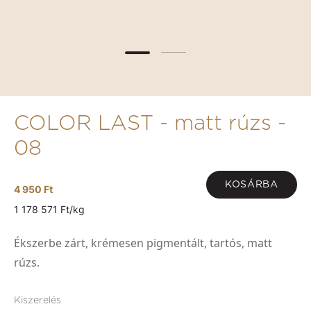
COLOR LAST - matt rúzs -
08
KOSÁRBA
4 950 Ft
1 178 571 Ft/kg
Ékszerbe zárt, krémesen pigmentált, tartós, matt
rúzs.
Kiszerelés