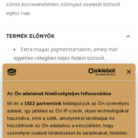
szinte észrevehetetlen, könnyed viseletet biztosít
egész nap.
TERMÉK ELŐNYÖK
Extra magas pigmenttartalom, amely már
egyetlen rétegben teljes fedést biztosít.
Bársonyos, krémes textúra, amely könnyen
siklik az ajkakon és nem csomósodik.
Hosszan tartó, fix matt finish ragacsos vagy
Az Ön adatainak felelősségteljes felhasználása
elnehezülő érzet nélkül.
Mi és a
1022 partnerünk
feldolgozzuk az Ön személyes
Luxus, elegáns csomagolás, amely a
adatait, így például az Ön IP-címét, olyan technológiákat
neszesszered legszebb éke lesz.
használva, mint a sütik, amelyekkel tárolhatjuk és
hozzáférünk az Ön adataihoz a készülékén, hogy
Tápláló Jojoba olajat tartalmaz, mely segít
személyre szabott hirdetéseket és tartalmakat, hirdetés-
ellensúlyozni a matt rúzsok szárító hatást.