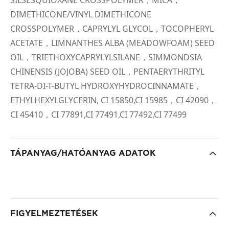
SILSESQUIOXANE CROSSPOLYMER，MICA，
DIMETHICONE/VINYL DIMETHICONE
CROSSPOLYMER，CAPRYLYL GLYCOL，TOCOPHERYL
ACETATE，LIMNANTHES ALBA (MEADOWFOAM) SEED
OIL，TRIETHOXYCAPRYLYLSILANE，SIMMONDSIA
CHINENSIS (JOJOBA) SEED OIL，PENTAERYTHRITYL
TETRA-DI-T-BUTYL HYDROXYHYDROCINNAMATE，
ETHYLHEXYLGLYCERIN, CI 15850,CI 15985，CI 42090，
CI 45410，CI 77891,CI 77491,CI 77492,CI 77499
TÁPANYAG/HATÓANYAG ADATOK
FIGYELMEZTETÉSEK