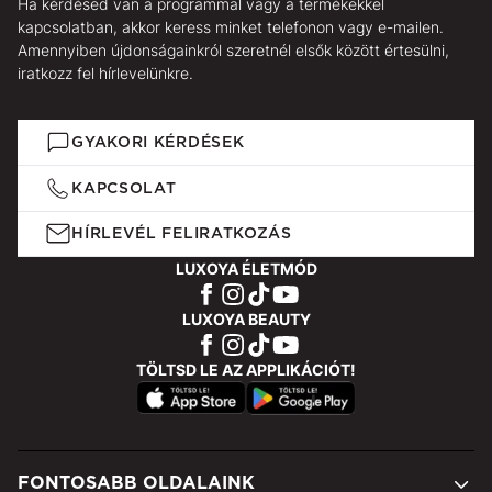
Ha kérdésed van a programmal vagy a termékekkel
kapcsolatban, akkor keress minket telefonon vagy e-mailen.
Amennyiben újdonságainkról szeretnél elsők között értesülni,
iratkozz fel hírlevelünkre.
GYAKORI KÉRDÉSEK
KAPCSOLAT
HÍRLEVÉL FELIRATKOZÁS
LUXOYA ÉLETMÓD
LUXOYA BEAUTY
TÖLTSD LE AZ APPLIKÁCIÓT!
FONTOSABB OLDALAINK