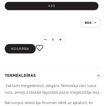
4,2G
#04
1
KOSÁRBA
TERMÉKLEÍRÁS
Exkluzív megjelenésű, elegáns fémtokba zárt luxus
rúzs, amely a táskád legszebb pazar kiegészítője lesz.
Bársonyos textúrája finoman siklik az ajkakon, és