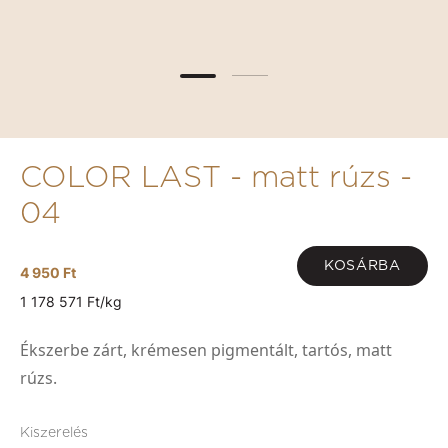
COLOR LAST - matt rúzs -
04
KOSÁRBA
4 950 Ft
1 178 571 Ft/kg
Ékszerbe zárt, krémesen pigmentált, tartós, matt
rúzs.
Kiszerelés