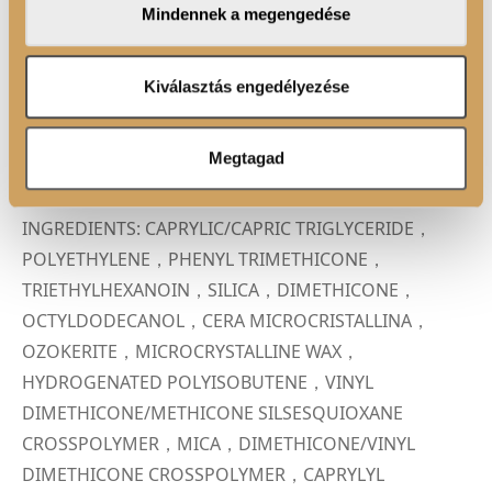
majd befelé haladva lágy satírokkal készíts ombre
Mindennek a megengedése
adatait, akik kombinálhatják az adatokat más olyan
átmenetet. Ezután kissé világosabb rúzzsal töltsd ki a
adatokkal, amelyeket Ön adott meg számukra vagy az
belső üres területet, és a
Lip 01.
rúzs ecsetünk
Ön által használt más szolgáltatásokból gyűjtöttek.
Kiválasztás engedélyezése
segítségével dolgozd össze a színeket.
Megtagad
ÖSSZETEVŐK
INGREDIENTS: CAPRYLIC/CAPRIC TRIGLYCERIDE，
POLYETHYLENE，PHENYL TRIMETHICONE，
TRIETHYLHEXANOIN，SILICA，DIMETHICONE，
OCTYLDODECANOL，CERA MICROCRISTALLINA，
OZOKERITE，MICROCRYSTALLINE WAX，
HYDROGENATED POLYISOBUTENE，VINYL
DIMETHICONE/METHICONE SILSESQUIOXANE
CROSSPOLYMER，MICA，DIMETHICONE/VINYL
DIMETHICONE CROSSPOLYMER，CAPRYLYL