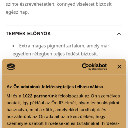
szinte észrevehetetlen, könnyed viseletet biztosít
egész nap.
TERMÉK ELŐNYÖK
Extra magas pigmenttartalom, amely már
egyetlen rétegben teljes fedést biztosít.
Bársonyos, krémes textúra, amely könnyen
siklik az ajkakon és nem csomósodik.
Hosszan tartó, fix matt finish ragacsos vagy
Az Ön adatainak felelősségteljes felhasználása
elnehezülő érzet nélkül.
Mi és a
1022 partnerünk
feldolgozzuk az Ön személyes
Luxus, elegáns csomagolás, amely a
adatait, így például az Ön IP-címét, olyan technológiákat
neszesszered legszebb éke lesz.
használva, mint a sütik, amelyekkel tárolhatjuk és
hozzáférünk az Ön adataihoz a készülékén, hogy
Tápláló Jojoba olajat tartalmaz, mely segít
személyre szabott hirdetéseket és tartalmakat, hirdetés-
ellensúlyozni a matt rúzsok szárító hatást.