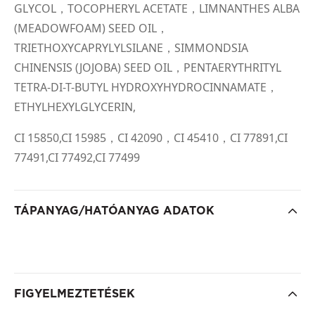
GLYCOL，TOCOPHERYL ACETATE，LIMNANTHES ALBA
(MEADOWFOAM) SEED OIL，
TRIETHOXYCAPRYLYLSILANE，SIMMONDSIA
CHINENSIS (JOJOBA) SEED OIL，PENTAERYTHRITYL
TETRA-DI-T-BUTYL HYDROXYHYDROCINNAMATE，
ETHYLHEXYLGLYCERIN,
CI 15850,CI 15985，CI 42090，CI 45410，CI 77891,CI
77491,CI 77492,CI 77499
TÁPANYAG/HATÓANYAG ADATOK
FIGYELMEZTETÉSEK