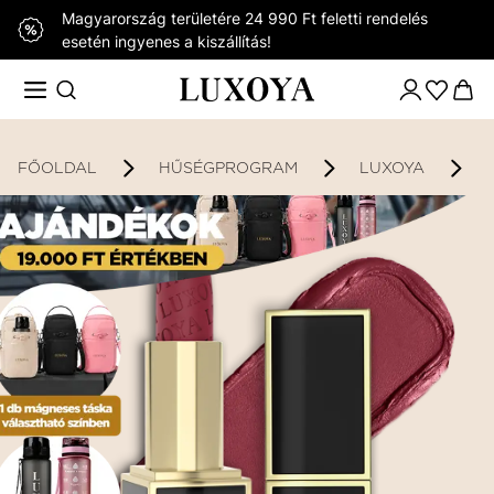
Magyarország területére 24 990 Ft feletti rendelés
esetén ingyenes a kiszállítás!
FŐOLDAL
HŰSÉGPROGRAM
LUXOYA