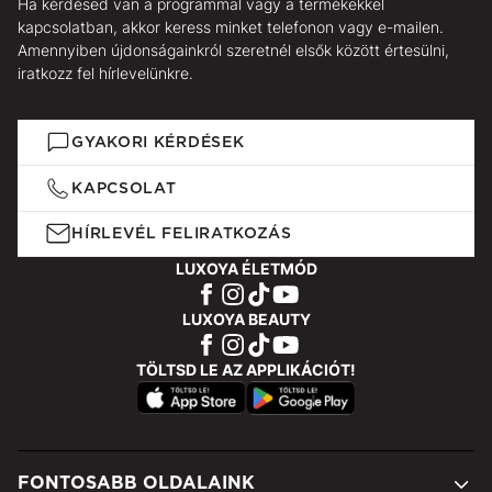
Ha kérdésed van a programmal vagy a termékekkel
kapcsolatban, akkor keress minket telefonon vagy e-mailen.
Amennyiben újdonságainkról szeretnél elsők között értesülni,
iratkozz fel hírlevelünkre.
GYAKORI KÉRDÉSEK
KAPCSOLAT
HÍRLEVÉL FELIRATKOZÁS
LUXOYA ÉLETMÓD
LUXOYA BEAUTY
TÖLTSD LE AZ APPLIKÁCIÓT!
FONTOSABB OLDALAINK