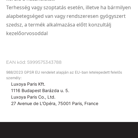
Terhesség vagy szoptatás esetén, illetve ha bármilyen
alapbetegséged van vagy rendszeresen gyógyszert
szedsz, a termék alkalmazása előtt konzultálj
kezelőorvosoddal
EAN kód:
5999575343788
988/2023 GPSR EU rendelet alapján az EU-ban letelepedett felelős
személy:
Luxoya Paris Kft.
1116 Budapest Barázda u. 5.
Luxoya Paris Co., Ltd.
27 Avenue de L'Opéra, 75001 Paris, France