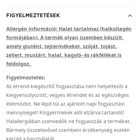
FIGYELMEZTETÉSEK
Allergén információ: Halat tartalmaz (halkollagén
formájában). A termék olyan üzemben készült,
amely glutént, tejtermékeket, szóját, tojást,
zellert, mustárt, halat, kagyló- és rákféléket is
feldolgoz.
Figyelmeztetés:
Az étrend-kiegészítő fogyasztása nem helyettesíti a
kiegyensúlyozott, vegyes étrendet és az egészséges
életmódot. Ne lépd túl az ajánlott napi fogyasztási
mennyiséget! Kisgyermekek elől elzárva tartandó!
Halallergiában szenvedők ne fogyasszák a terméket.
Bármely összetevővel szembeni érzékenység esetén
kerüld a használatát.