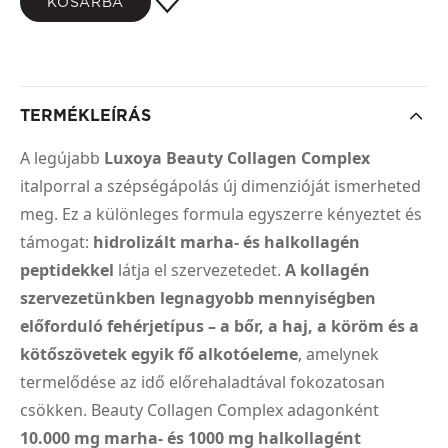
KOSÁRBA
TERMÉKLEÍRÁS
A legújabb
Luxoya Beauty Collagen Complex
italporral a szépségápolás új dimenzióját ismerheted
meg. Ez a különleges formula egyszerre kényeztet és
támogat:
hidrolizált marha- és halkollagén
peptidekkel
látja el szervezetedet.
A kollagén
szervezetünkben legnagyobb mennyiségben
előforduló fehérjetípus – a bőr, a haj, a köröm és a
kötőszövetek egyik fő alkotóeleme
, amelynek
termelődése az idő előrehaladtával fokozatosan
csökken. Beauty Collagen Complex adagonként
10.000 mg marha- és 1000 mg halkollagént