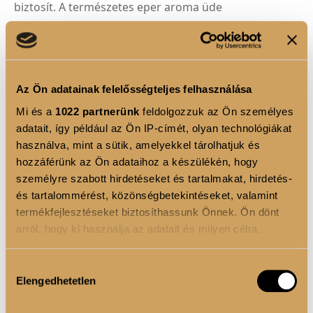
biztosít. A természetes eper aroma üde
gyümölcsösséget kölcsönöz, amely remekül
kiegészíti a hibiszkusz virágos jellegét.
Ízét a
sztívia levél
kivonatból származó sztevio-
Az Ön adatainak felelősségteljes felhasználása
glikozidok és más édesítőszerek teszik kellemesen
Mi és a
1022 partnerünk
feldolgozzuk az Ön személyes
édessé, így extra kalóriák és felesleges cukor nélkül
adatait, így például az Ön IP-címét, olyan technológiákat
élvezhetjük azt. Mesterséges színezéket nem
használva, mint a sütik, amelyekkel tárolhatjuk és
tartalmaz, gyönyörű pirosas árnyalatát a természetes
hozzáférünk az Ön adataihoz a készülékén, hogy
céklapor biztosítja.
személyre szabott hirdetéseket és tartalmakat, hirdetés-
és tartalommérést, közönségbetekintéseket, valamint
Engedd, hogy a napi rutinod részévé váljon – egy
termékfejlesztéseket biztosíthassunk Önnek. Ön dönt
pillanat megállás és önmagadra figyelés a rohanó
arról, hogy ki használja az adatait és milyen célra.
hétköznapokban. A Luxoya Beauty Collagen Complex
Ha engedélyezi, a következőt is meg szeretnénk tenni:
segítségével
belülről ragyoghatsz
, támogatva ezzel
Hozzájárulás
Elengedhetetlen
Információgyűjtés az Ön földrajzi elhelyezkedéséről
külső megjelenésed frissességét és magabiztosságát.
kiválasztása
pár méteres pontossággal
Mert igazán ragyogni akkor tudunk, ha kívül-belül