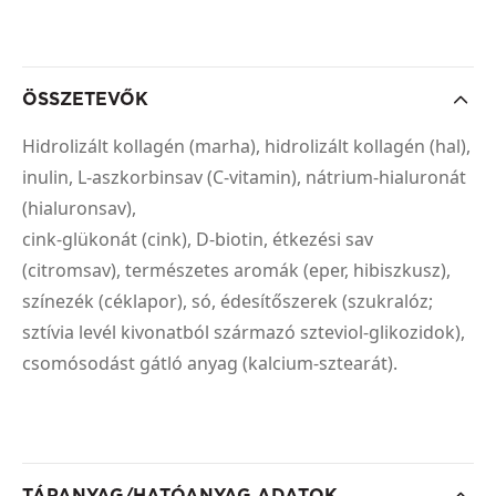
ÖSSZETEVŐK
Hidrolizált kollagén (marha), hidrolizált kollagén (hal),
inulin, L-aszkorbinsav (C-vitamin), nátrium-hialuronát
(hialuronsav),
cink-glükonát (cink), D-biotin, étkezési sav
(citromsav), természetes aromák (eper, hibiszkusz),
színezék (céklapor), só, édesítőszerek (szukralóz;
sztívia levél kivonatból származó szteviol-glikozidok),
csomósodást gátló anyag (kalcium-sztearát).
TÁPANYAG/HATÓANYAG ADATOK