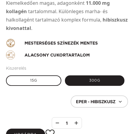
Kiemelkedően magas, adagonként
11.000 mg
kollagén
tartalommal. Különleges marha- és
halkollagént tartalmazó komplex formula,
hibiszkusz
kivonattal
.
MESTERSÉGES SZÍNEZÉK MENTES
ALACSONY CUKORTARTALOM
Kiszerelés
15G
300G
EPER - HIBISZKUSZ
1