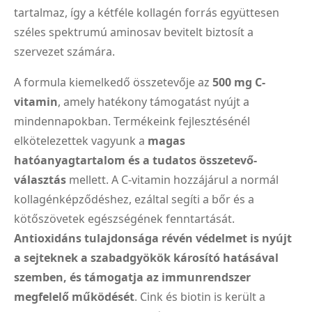
tartalmaz, így a kétféle kollagén forrás együttesen
széles spektrumú aminosav bevitelt biztosít a
szervezet számára.
A formula kiemelkedő összetevője az
500 mg C-
vitamin
, amely hatékony támogatást nyújt a
mindennapokban. Termékeink fejlesztésénél
elkötelezettek vagyunk a
magas
hatóanyagtartalom és a tudatos összetevő-
választás
mellett. A C-vitamin hozzájárul a normál
kollagénképződéshez, ezáltal segíti a bőr és a
kötőszövetek egészségének fenntartását.
Antioxidáns tulajdonsága révén védelmet is nyújt
a sejteknek a szabadgyökök károsító hatásával
szemben, és támogatja az immunrendszer
megfelelő működését
. Cink és biotin is került a