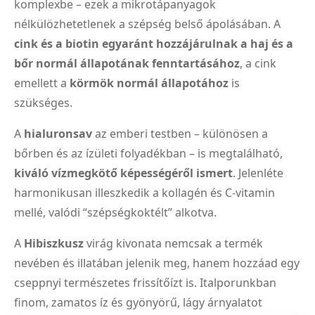
komplexbe – ezek a mikrotápanyagok
nélkülözhetetlenek a szépség belső ápolásában. A
cink és a biotin egyaránt hozzájárulnak a haj és a
bőr normál állapotának fenntartásához
, a cink
emellett a
körmök normál állapotához
is
szükséges.
A
hialuronsav
az emberi testben – különösen a
bőrben és az ízületi folyadékban – is megtalálható,
kiváló vízmegkötő képességéről ismert
. Jelenléte
harmonikusan illeszkedik a kollagén és C-vitamin
mellé, valódi “szépségkoktélt” alkotva.
A
Hibiszkusz
virág kivonata nemcsak a termék
nevében és illatában jelenik meg, hanem hozzáad egy
cseppnyi természetes frissítőízt is. Italporunkban
finom, zamatos íz és gyönyörű, lágy árnyalatot