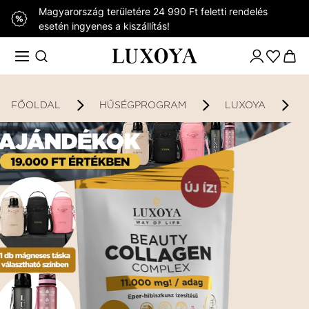
Magyarország területére 24 990 Ft feletti rendelés
esetén ingyenes a kiszállítás!
FŐOLDAL
HŰSÉGPROGRAM
LUXOYA