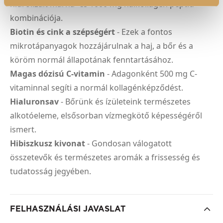
hidrolizált marha- és 1000 mg halkollagén peptid
kombinációja.
Biotin és cink a szépségért
- Ezek a fontos
mikrotápanyagok hozzájárulnak a haj, a bőr és a
köröm normál állapotának fenntartásához.
Magas dózisú C-vitamin
- Adagonként 500 mg C-
vitaminnal segíti a normál kollagénképződést.
Hialuronsav
- Bőrünk és ízületeink természetes
alkotóeleme, elsősorban vízmegkötő képességéről
ismert.
Hibiszkusz kivonat
- Gondosan válogatott
összetevők és természetes aromák a frissesség és
tudatosság jegyében.
FELHASZNÁLÁSI JAVASLAT