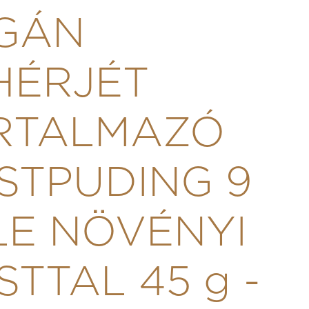
GÁN
HÉRJÉT
RTALMAZÓ
STPUDING 9
LE NÖVÉNYI
STTAL 45 g -