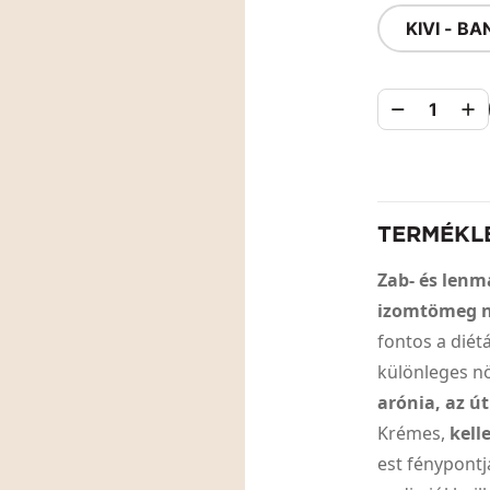
KIVI - B
1
TERMÉKL
Zab- és lenm
izomtömeg n
fontos a diét
különleges nö
arónia, az ú
Krémes,
kell
est fénypontj