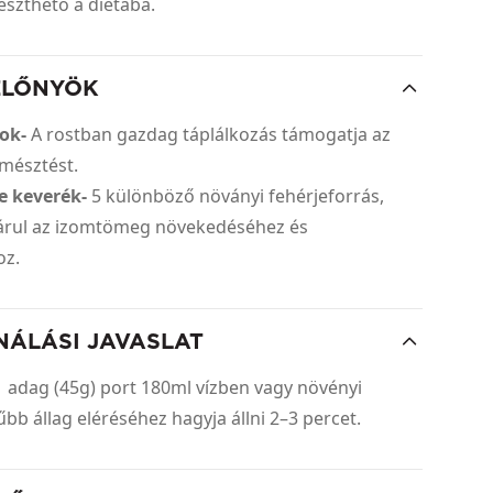
lleszthető a diétába.
ELŐNYÖK
tok-
A rostban gazdag táplálkozás támogatja az
mésztést.
e keverék-
5 különböző növányi fehérjeforrás,
árul az izomtömeg növekedéséhez és
hoz.
NÁLÁSI JAVASLAT
1 adag (45g) port 180ml vízben vagy növényi
rűbb állag eléréséhez hagyja állni 2–3 percet.