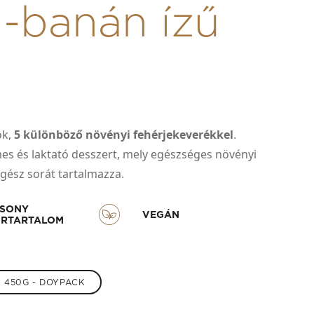
i-banán ízű
ok,
5 különböző növényi fehérjekeverékkel
.
es és laktató desszert, mely egészséges növényi
gész sorát tartalmazza.
CSONY
VEGÁN
RTARTALOM
450G - DOYPACK