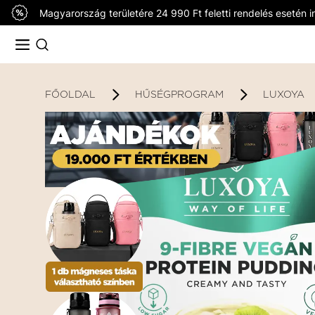
Magyarország területére 24 990 Ft feletti rendelés esetén in
FŐOLDAL
HŰSÉGPROGRAM
LUXOYA