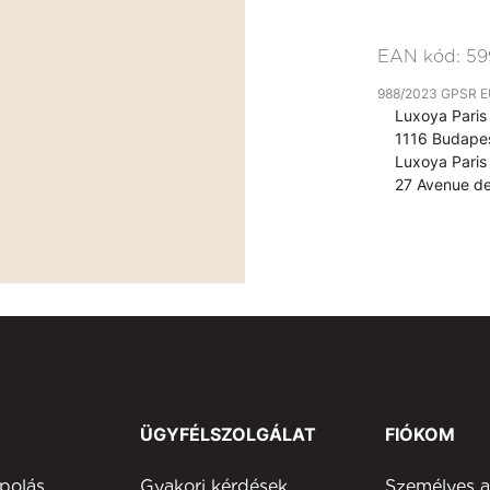
EAN kód:
59
988/2023 GPSR EU 
Luxoya Paris 
1116 Budapes
Luxoya Paris 
27 Avenue de
ÜGYFÉLSZOLGÁLAT
FIÓKOM
polás
Gyakori kérdések
Személyes 