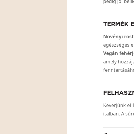
pedig jól bei
TERMÉK 
Növényi ros
egészséges e
Vegán fehérj
amely hozzáj
fenntartásá
FELHASZ
Keverjünk el 
italban. A sű