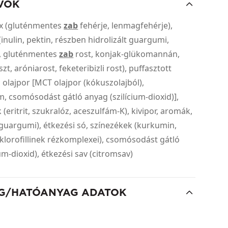
VŐK
ix (gluténmentes
zab
fehérje, lenmagfehérje),
inulin, pektin, részben hidrolizált guargumi,
, gluténmentes
zab
rost, konjak-glükomannán,
zt, aróniarost, feketeribizli rost), puffasztott
olajpor [MCT olajpor (kókuszolajból),
 csomósodást gátló anyag (szilícium-dioxid)],
(eritrit, szukralóz, aceszulfám-K), kivipor, aromák,
guargumi), étkezési só, színezékek (kurkumin,
s klorofillinek rézkomplexei), csomósodást gátló
ium-dioxid), étkezési sav (citromsav)
G/HATÓANYAG ADATOK