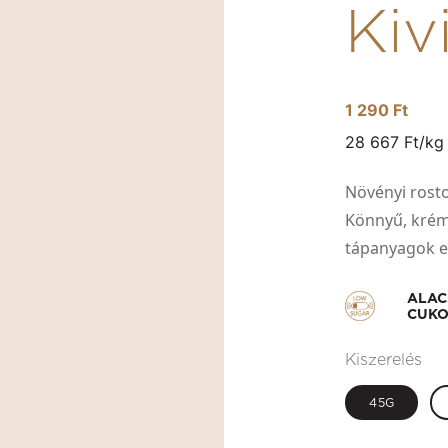
Kiv
1 290 Ft
28 667 Ft/kg
Növényi rost
Könnyű, krém
tápanyagok e
ALA
CUKO
Kiszerelés
45G