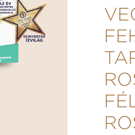
VE
FE
TA
RO
FÉ
RO