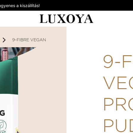
gyenes a kiszállítás!
9-FIBRE VEGAN PROTEIN PUDDING - VEGÁN FEHÉRJÉT 
9-
VE
PR
PU