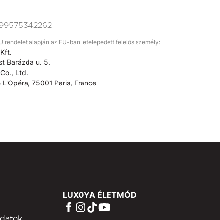
99575342262
rendelet alapján az EU-ban letelepedett felelős személy:
Kft.
t Barázda u. 5.
Co., Ltd.
 L'Opéra, 75001 Paris, France
LUXOYA ÉLETMÓD
adatok