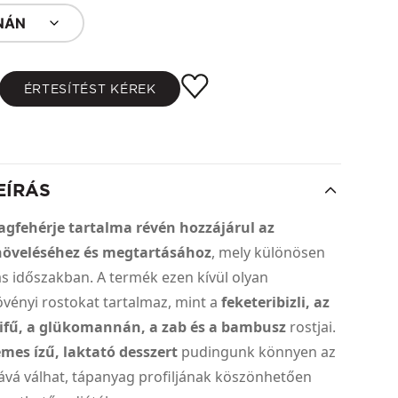
ANÁN
ÉRTESÍTÉST KÉREK
EÍRÁS
agfehérje tartalma révén hozzájárul az
öveléséhez és megtartásához
, mely különösen
ás időszakban. A termék ezen kívül olyan
vényi rostokat tartalmaz, mint a
feketeribizli, az
tifű, a glükomannán, a zab és a bambusz
rostjai.
emes ízű, laktató desszert
pudingunk könnyen az
ává válhat, tápanyag profiljának köszönhetően