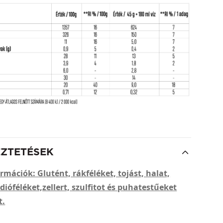
EZTETÉSEK
rmációk: Glutént, rákféléket, tojást, halat,
, dióféléket,zellert, szulfitot és puhatestűeket
t.