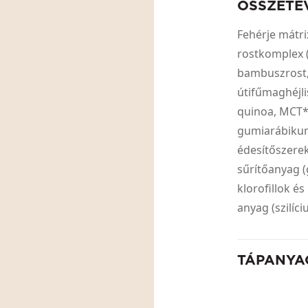
ÖSSZETE
Fehérje mátr
rostkomplex (
bambuszrost
útifűmaghéjlis
quinoa, MCT* 
gumiarábikum,
édesítőszerek 
sűrítőanyag (
klorofillok é
anyag (szilíc
TÁPANYA