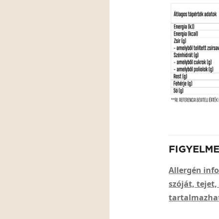
FIGYELM
Allergén info
szóját, tejet
tartalmazha