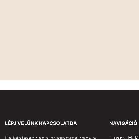
LÉPJ VELÜNK KAPCSOLATBA
NAVIGÁCIÓ
Ha kérdésed van a programmal vagy a
Luxoya Hajá