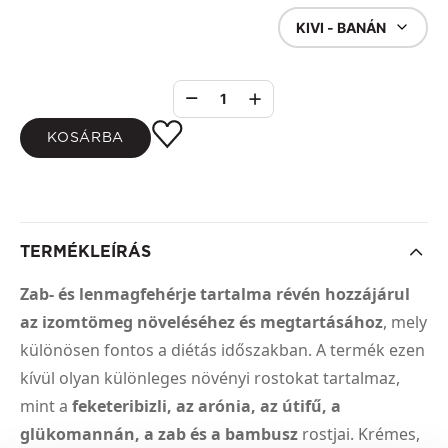
KIVI - BANÁN
1
KOSÁRBA
TERMÉKLEÍRÁS
Zab- és lenmagfehérje tartalma révén hozzájárul
az izomtömeg növeléséhez és megtartásához
, mely
különösen fontos a diétás időszakban. A termék ezen
kívül olyan különleges növényi rostokat tartalmaz,
mint a
feketeribizli, az arónia, az útifű, a
glükomannán, a zab és a bambusz
rostjai. Krémes,