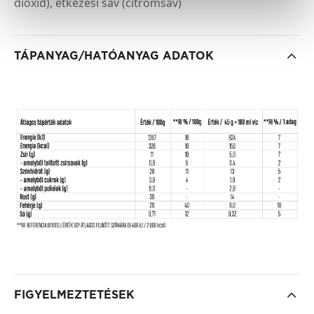
dioxid), étkezési sav (citromsav)
TÁPANYAG/HATÓANYAG ADATOK
FIGYELMEZTETÉSEK