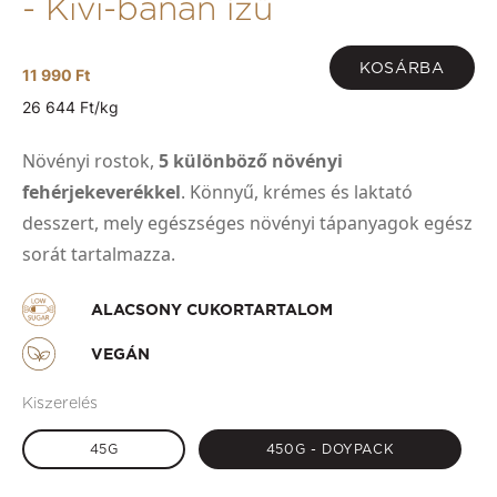
- Kivi-banán ízű
KOSÁRBA
11 990 Ft
26 644 Ft/kg
Növényi rostok,
5 különböző növényi
fehérjekeverékkel
. Könnyű, krémes és laktató
desszert, mely egészséges növényi tápanyagok egész
sorát tartalmazza.
ALACSONY CUKORTARTALOM
VEGÁN
Kiszerelés
45G
450G - DOYPACK