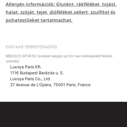
Allergén információk: Glutént, rákféléket, tojást,
halat, szóját, tejet, dióféléket,zellert, szulfitot és
puhatestűeket tartalmazhat.
EAN kód:
5999575342200
988/2023 GPSR EU rendelet alapján az EU-ban letelepedett felelős
személy:
Luxoya Paris Kft.
1116 Budapest Barázda u. 5.
Luxoya Paris Co., Ltd.
27 Avenue de L'Opéra, 75001 Paris, France