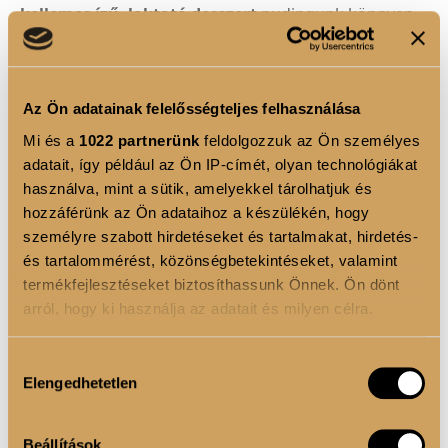
kellemes ízű, laktató desszert
pudingunk könnyen
az est fénypontjává válhat, tápanyag profiljának
köszönhetően pedig jól beilleszthető a diétába.
Az Ön adatainak felelősségteljes felhasználása
Mi és a
1022 partnerünk
feldolgozzuk az Ön személyes
TERMÉK ELŐNYÖK
adatait, így például az Ön IP-címét, olyan technológiákat
Növényi rostok-
A rostban gazdag táplálkozás
használva, mint a sütik, amelyekkel tárolhatjuk és
hozzáférünk az Ön adataihoz a készülékén, hogy
támogatja az egészséges emésztést.
személyre szabott hirdetéseket és tartalmakat, hirdetés-
Vegán fehérje keverék-
5 különböző növányi
és tartalommérést, közönségbetekintéseket, valamint
fehérjeforrás, amely hozzájárul az izomtömeg
termékfejlesztéseket biztosíthassunk Önnek. Ön dönt
növekedéséhez és fenntartásához.
arról, hogy ki használja az adatait és milyen célra.
Ha engedélyezi, a következőt is meg szeretnénk tenni:
Hozzájárulás
FELHASZNÁLÁSI JAVASLAT
Elengedhetetlen
Információgyűjtés az Ön földrajzi elhelyezkedéséről
kiválasztása
pár méteres pontossággal
Keverjünk el 1 adag (45g) port 180ml vízben vagy
Az Ön készülékén beazonosítása annak konkrét
növényi italban. A sűrűbb állag eléréséhez hagyja állni
Beállítások