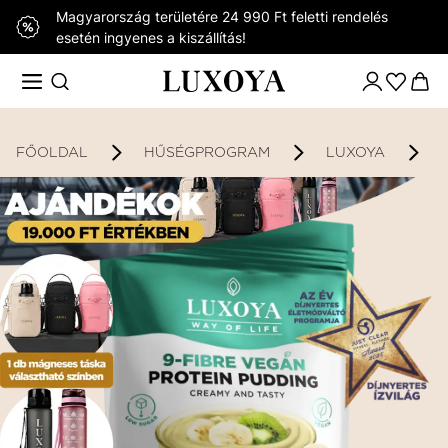
Magyarország területére 24 990 Ft feletti rendelés
esetén ingyenes a kiszállítás!
FŐOLDAL
HŰSÉGPROGRAM
LUXOYA