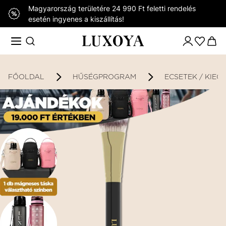
Magyarország területére 24 990 Ft feletti rendelés
esetén ingyenes a kiszállítás!
FŐOLDAL
HŰSÉGPROGRAM
ECSETEK / KIEG