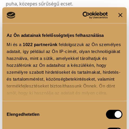
puha, közepes sűrűségű ecset.
• Kisebb fejének köszönhetően precízen
alkalmazható az arc különböző területein.
• Sokoldalúan használható krém, folyékony vagy por
állagú sminktermékek felviteléhez.
Az Ön adatainak felelősségteljes felhasználása
• Jól követi az arc vonalait, ezáltal természetes és
Mi és a
1022 partnerünk
feldolgozzuk az Ön személyes
adatait, így például az Ön IP-címét, olyan technológiákat
hibátlan eldolgozást biztosít.
használva, mint a sütik, amelyekkel tárolhatjuk és
• Lapos, ütögető mozdulatokkal egyenletesen
hozzáférünk az Ön adataihoz a készülékén, hogy
oszlathatjuk el a termékeket.
személyre szabott hirdetéseket és tartalmakat, hirdetés-
és tartalommérést, közönségbetekintéseket, valamint
termékfejlesztéseket biztosíthassunk Önnek. Ön dönt
TERMÉK ELŐNYÖK
arról, hogy ki használja az adatait és milyen célra.
• Univerzális használat – krém, folyékony és por
Ha engedélyezi, a következőt is meg szeretnénk tenni:
Hozzájárulás
állagú anyagokhoz is ideális.
Elengedhetetlen
Információgyűjtés az Ön földrajzi elhelyezkedéséről
kiválasztása
• Precíz eldolgozás a kisebb ecsetfejnek
pár méteres pontossággal
köszönhetően.
Az Ön készülékén beazonosítása annak konkrét