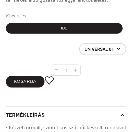
termékek eldolgozásához egyaránt tökéletes.
Kiszerelés
1DB
UNIVERSAL 01
1
KOSÁRBA
TERMÉKLEÍRÁS
• Kézzel formált, szintetikus szőrből készült, rendkívül