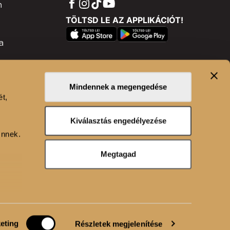
m
TÖLTSD LE AZ APPLIKÁCIÓT!
a
ram
isztráció
Mindennek a megengedése
ét,
n
Kiválasztás engedélyezése
Önnek.
Megtagad
alános Szerződési Feltételek
Nyereményjáték szabályzat
eting
Részletek megjelenítése