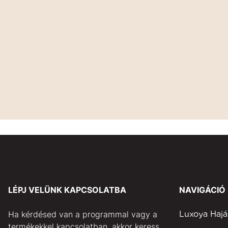
LÉPJ VELÜNK KAPCSOLATBA
NAVIGÁCIÓ
Ha kérdésed van a programmal vagy a
Luxoya Hajá
termékekkel kapcsolatban, akkor keress