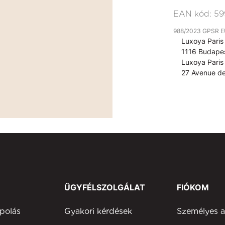
EAN kód:
59
988/2023 GPSR EU 
Luxoya Paris 
1116 Budapes
Luxoya Paris 
27 Avenue de
ÜGYFÉLSZOLGÁLAT
FIÓKOM
polás
Gyakori kérdések
Személyes 