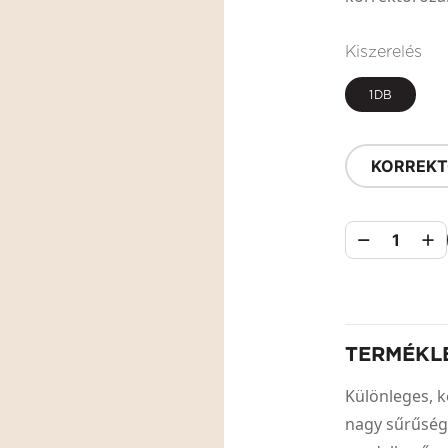
Kiszerelés
1DB
KORREKT
1
TERMÉKL
Különleges, k
nagy sűrűség