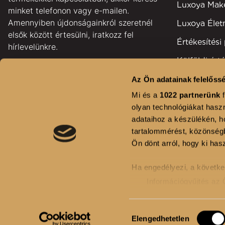
Luxoya Ma
minket telefonon vagy e-mailen.
Amennyiben újdonságainkról szeretnél
Luxoya Éle
elsők között értesülni, iratkozz fel
Értékesítési
hírlevelünkre.
Külföldi érté
pontok
Az Ön adatainak felelőssé
GYAKORI KÉRDÉSEK
Területi kép
Mi és a
1022 partnerünk
f
KAPCSOLAT
olyan technológiákat haszn
Fodrászsza
adataihoz a készülékén, ho
HÍRLEVÉL FELIRATKOZÁS
Kihívás
tartalommérést, közönségb
Ön dönt arról, hogy ki hasz
Ha engedélyezi, a követke
Információgyűjtés az 
Az Ön készülékén beaz
ellenőrzésével
Hozzájárulás
2024 Luxoya, Minden Jog Fenntartva
Elengedhetetlen
Tudjon meg többet személy
kiválasztása