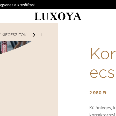
gyenes a kiszállítás!
/ KIEGÉSZÍTŐK
KORREKTOR 02 ECSET
Kor
ecs
2 980 Ft
Különleges, k
korrektorozá