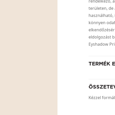
rendelkező, az
területen, de
használható, 
könnyen odaf
elkendőzésér
eldolgozást b
Eyshadow Prim
TERMÉK 
ÖSSZETE
Kézzel formál