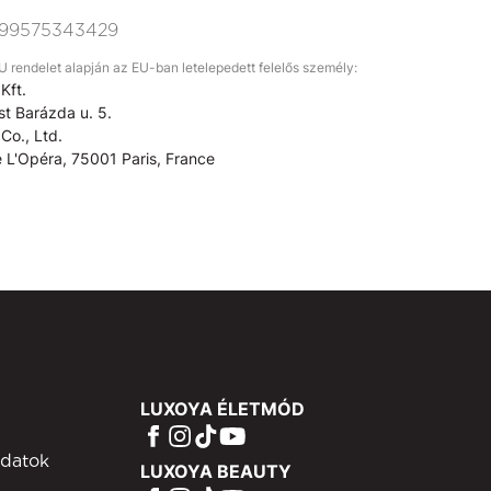
99575343429
rendelet alapján az EU-ban letelepedett felelős személy:
Kft.
t Barázda u. 5.
Co., Ltd.
 L'Opéra, 75001 Paris, France
LUXOYA ÉLETMÓD
adatok
LUXOYA BEAUTY