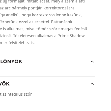
 ujj formáját imitáló ecset, mely a szem alatti
 az arc bármely pontján korrektorozásra
így anélkül, hogy korrektoros lenne kezünk,
érhetünk ezzel az ecsettel. Pattanások
e is alkalmas, mivel tömör szőre magas fedésű
iztosít. Tökéletesen alkalmas a Prime Shadow
er felviteléhez is.
ELŐNYÖK
VŐK
t szintetikus szőr