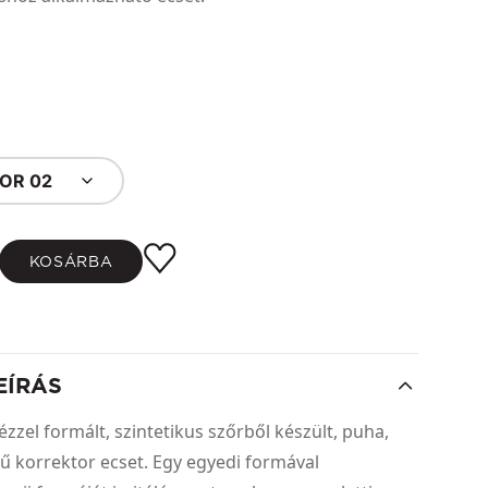
OR 02
KOSÁRBA
EÍRÁS
ézzel formált, szintetikus szőrből készült, puha,
ű korrektor ecset. Egy egyedi formával