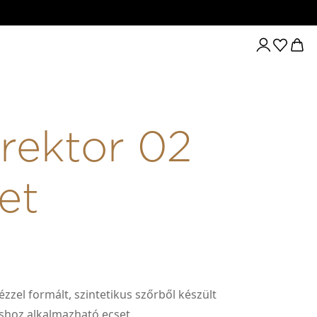
rektor 02
et
ézzel formált, szintetikus szőrből készült
shoz alkalmazható ecset.