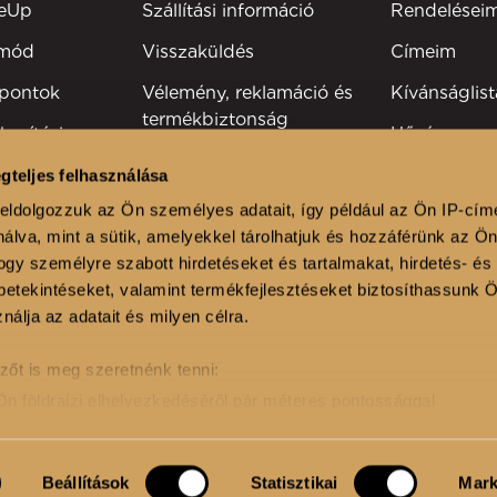
keUp
Szállítási információ
Rendelései
tmód
Visszaküldés
Címeim
 pontok
Vélemény, reklamáció és
Kívánságlist
termékbiztonság
kesítési
Hűségprog
Elérhetőség
Szakmai reg
gteljes felhasználása
viselők
eldolgozzuk az Ön személyes adatait, így például az Ön IP-cím
álva, mint a sütik, amelyekkel tárolhatjuk és hozzáférünk az Ö
lonok
gy személyre szabott hirdetéseket és tartalmakat, hirdetés- és
etekintéseket, valamint termékfejlesztéseket biztosíthassunk 
nálja az adatait és milyen célra.
zőt is meg szeretnénk tenni:
Ön földrajzi elhelyezkedéséről pár méteres pontossággal
onosítása annak konkrét tulajdonságainak (ujjlenyomat) aktív
Adatkezelési tájékoztató
Ált
Beállítások
Statisztikai
Mark
es adatainak feldolgozási módjairól és adja meg preferenciáit a