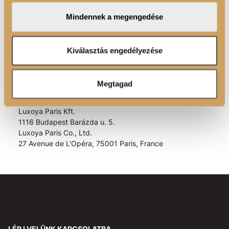
ÖSSZETEVŐK
megosztjuk az Ön weboldalhasználatra vonatkozó
Mindennek a megengedése
adatait, akik kombinálhatják az adatokat más olyan
BASF szintetikus szőr
adatokkal, amelyeket Ön adott meg számukra vagy az
Ön által használt más szolgáltatásokból gyűjtöttek.
Kiválasztás engedélyezése
EAN kód:
5999575343535
Megtagad
988/2023 GPSR EU rendelet alapján az EU-ban letelepedett felelős
személy:
Luxoya Paris Kft.
1116 Budapest Barázda u. 5.
Luxoya Paris Co., Ltd.
27 Avenue de L'Opéra, 75001 Paris, France
LÉPJ VELÜNK KAPCSOLATBA