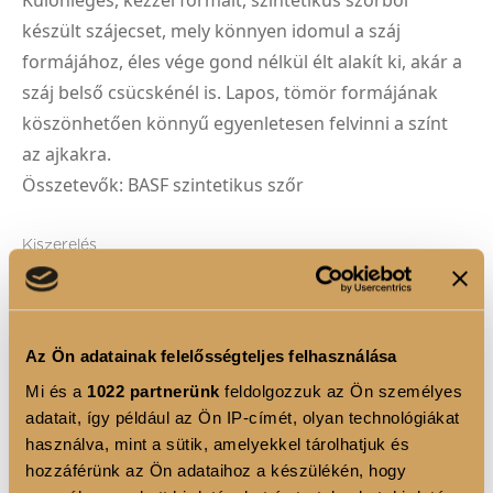
Különleges, kézzel formált, szintetikus szőrből
készült szájecset, mely könnyen idomul a száj
formájához, éles vége gond nélkül élt alakít ki, akár a
száj belső csücskénél is. Lapos, tömör formájának
köszönhetően könnyű egyenletesen felvinni a színt
az ajkakra.
Összetevők: BASF szintetikus szőr
Kiszerelés
1DB
Az Ön adatainak felelősségteljes felhasználása
AJAK 01
Mi és a
1022 partnerünk
feldolgozzuk az Ön személyes
adatait, így például az Ön IP-címét, olyan technológiákat
használva, mint a sütik, amelyekkel tárolhatjuk és
1
hozzáférünk az Ön adataihoz a készülékén, hogy
KOSÁRBA