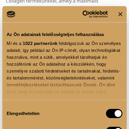
Collagen termékünkkel, amely a maximális
hatékonyság érdekében kombinálja a kollagént és a
hialuronsavat. Ez a prémium minőségű formulánk
kifejezetten azok számára készült, akik a bőrük
fiatalságát és rugalmasságát kívánják megőrizni.
Az Ön adatainak felelősségteljes felhasználása
Mi és a
1022 partnerünk
feldolgozzuk az Ön személyes
adatait, így például az Ön IP-címét, olyan technológiákat
1
használva, mint a sütik, amelyekkel tárolhatjuk és
hozzáférünk az Ön adataihoz a készülékén, hogy
KOSÁRBA
személyre szabott hirdetéseket és tartalmakat, hirdetés-
és tartalommérést, közönségbetekintéseket, valamint
termékfejlesztéseket biztosíthassunk Önnek. Ön dönt
arról, hogy ki használja az adatait és milyen célra.
TERMÉKLEÍRÁS
Ha engedélyezi, a következőt is meg szeretnénk tenni:
Hozzájárulás
Vendégpárna/Székpárna
Elengedhetetlen
Információgyűjtés az Ön földrajzi elhelyezkedéséről
kiválasztása
pár méteres pontossággal
Az Ön készülékén beazonosítása annak konkrét