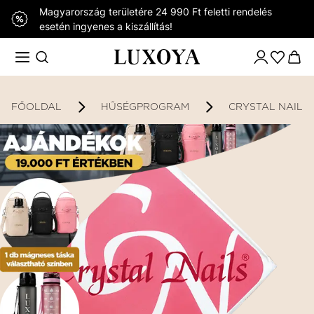
Magyarország területére 24 990 Ft feletti rendelés
esetén ingyenes a kiszállítás!
FŐOLDAL
HŰSÉGPROGRAM
CRYSTAL NAILS