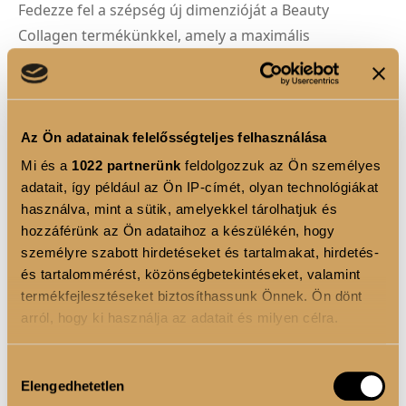
Fedezze fel a szépség új dimenzióját a Beauty
Collagen termékünkkel, amely a maximális
hatékonyság érdekében kombinálja a kollagént és a
hialuronsavat. Ez a prémium minőségű formulánk
kifejezetten azok számára készült, akik a bőrük
fiatalságát és rugalmasságát kívánják megőrizni.
Az Ön adatainak felelősségteljes felhasználása
Mi és a
1022 partnerünk
feldolgozzuk az Ön személyes
adatait, így például az Ön IP-címét, olyan technológiákat
használva, mint a sütik, amelyekkel tárolhatjuk és
1
hozzáférünk az Ön adataihoz a készülékén, hogy
KOSÁRBA
személyre szabott hirdetéseket és tartalmakat, hirdetés-
és tartalommérést, közönségbetekintéseket, valamint
termékfejlesztéseket biztosíthassunk Önnek. Ön dönt
arról, hogy ki használja az adatait és milyen célra.
TERMÉKLEÍRÁS
Ha engedélyezi, a következőt is meg szeretnénk tenni:
Hozzájárulás
Gyorsan felszívódik
, nemcsak otthon, de akár
Elengedhetetlen
Információgyűjtés az Ön földrajzi elhelyezkedéséről
kiválasztása