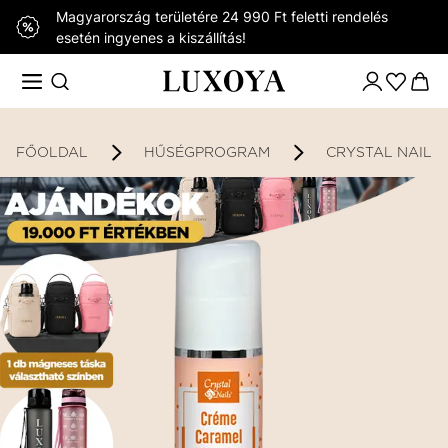
Magyarország területére 24 990 Ft feletti rendelés
esetén ingyenes a kiszállítás!
FŐOLDAL
HŰSÉGPROGRAM
CRYSTAL NAILS