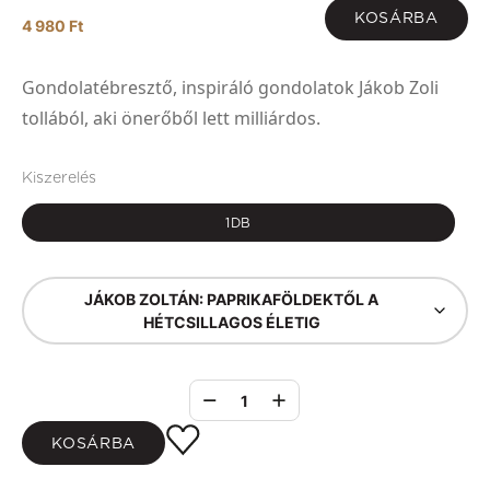
KOSÁRBA
4 980 Ft
Gondolatébresztő, inspiráló gondolatok Jákob Zoli
tollából, aki önerőből lett milliárdos.
Kiszerelés
1DB
JÁKOB ZOLTÁN: PAPRIKAFÖLDEKTŐL A
HÉTCSILLAGOS ÉLETIG
1
KOSÁRBA