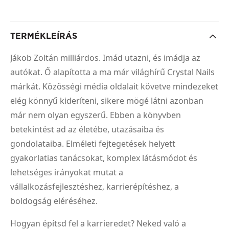
TERMÉKLEÍRÁS
Jákob Zoltán milliárdos. Imád utazni, és imádja az
autókat. Ő alapította a ma már világhírű Crystal Nails
márkát. Közösségi média oldalait követve mindezeket
elég könnyű kideríteni, sikere mögé látni azonban
már nem olyan egyszerű. Ebben a könyvben
betekintést ad az életébe, utazásaiba és
gondolataiba. Elméleti fejtegetések helyett
gyakorlatias tanácsokat, komplex látásmódot és
lehetséges irányokat mutat a
vállalkozásfejlesztéshez, karrierépítéshez, a
boldogság eléréséhez.
Hogyan építsd fel a karrieredet? Neked való a