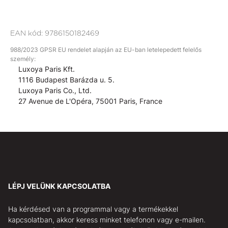
EAN kód:
9786150182469
988/2023 GPSR EU rendelet alapján az EU-ban letelepedett felelős
személy:
Luxoya Paris Kft.
1116 Budapest Barázda u. 5.
Luxoya Paris Co., Ltd.
27 Avenue de L'Opéra, 75001 Paris, France
LÉPJ VELÜNK KAPCSOLATBA
Ha kérdésed van a programmal vagy a termékekkel
kapcsolatban, akkor keress minket telefonon vagy e-mailen.