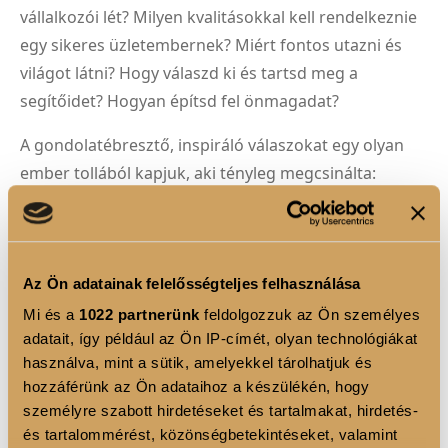
vállalkozói lét? Milyen kvalitásokkal kell rendelkeznie
egy sikeres üzletembernek? Miért fontos utazni és
világot látni? Hogy válaszd ki és tartsd meg a
segítőidet? Hogyan építsd fel önmagadat?
A gondolatébresztő, inspiráló válaszokat egy olyan
ember tollából kapjuk, aki tényleg megcsinálta:
önerőből lett milliárdos.
„Gyerekkorom óta versenyző típus vagyok. Mindig meg
akartam mutatni másoknak, hogy tévednek velem
Az Ön adatainak felelősségteljes felhasználása
kapcsolatban, és igenis képes vagyok arra, amit nem
Mi és a
1022 partnerünk
feldolgozzuk az Ön személyes
feltételeznek rólam. Úgy vélem, a gazdagságot, a pénz
adatait, így például az Ön IP-címét, olyan technológiákat
korlátlan rendelkezésre állását és a munka értékét sokan
használva, mint a sütik, amelyekkel tárolhatjuk és
rosszul ítélik meg. A hatalmas vagyonom ellenére tudom,
hozzáférünk az Ön adataihoz a készülékén, hogy
személyre szabott hirdetéseket és tartalmakat, hirdetés-
hogy sok pénz nélkül is létezik boldogság, és hogy anyagi
és tartalommérést, közönségbetekintéseket, valamint
bőségben sem feltétlenül elégedett az ember. Épp ezért