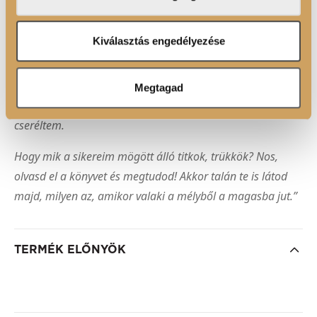
adatait, akik kombinálhatják az adatokat más olyan
távirányítós járgányokról; most magángéppel repülök, és
adatokkal, amelyeket Ön adott meg számukra vagy az
három Ferrari áll a garázsomban. A szüleimmel
Ön által használt más szolgáltatásokból gyűjtöttek.
Kiválasztás engedélyezése
paprikaföldeken robotoltam, hogy kiegészítsük a napi
betevőt, ma pedig már Michelin-csillagos éttermekben
vacsorázom. A falunkhoz közeli kis tónál töltött
Megtagad
nyaralásaimat havi rendszerességű egzotikus utazásokra
cseréltem.
Hogy mik a sikereim mögött álló titkok, trükkök? Nos,
olvasd el a könyvet és megtudod! Akkor talán te is látod
majd, milyen az, amikor valaki a mélyből a magasba jut.”
TERMÉK ELŐNYÖK