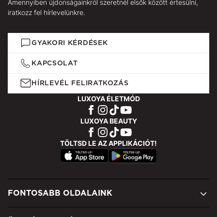
Amennyiben újdonságainkról szeretnél elsők között értesülni,
iratkozz fel hírlevelünkre.
GYAKORI KÉRDÉSEK
KAPCSOLAT
HÍRLEVÉL FELIRATKOZÁS
LUXOYA ÉLETMÓD
LUXOYA BEAUTY
TÖLTSD LE AZ APPLIKÁCIÓT!
FONTOSABB OLDALAINK