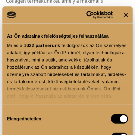
Collagen termékünkkel, amely a maximális
hatékonyság érdekében kombinálja a kollagént és a
hialuronsavat. Ez a prémium minőségű formulánk
kifejezetten azok számára készült, akik a bőrük
fiatalságát és rugalmasságát kívánják megőrizni.
Az Ön adatainak felelősségteljes felhasználása
Mi és a
1022 partnerünk
feldolgozzuk az Ön személyes
adatait, így például az Ön IP-címét, olyan technológiákat
1
használva, mint a sütik, amelyekkel tárolhatjuk és
hozzáférünk az Ön adataihoz a készülékén, hogy
KOSÁRBA
személyre szabott hirdetéseket és tartalmakat, hirdetés-
és tartalommérést, közönségbetekintéseket, valamint
termékfejlesztéseket biztosíthassunk Önnek. Ön dönt
arról, hogy ki használja az adatait és milyen célra.
TERMÉKLEÍRÁS
Ha engedélyezi, a következőt is meg szeretnénk tenni:
Hozzájárulás
Elengedhetetlen
Információgyűjtés az Ön földrajzi elhelyezkedéséről
kiválasztása
pár méteres pontossággal
Az Ön készülékén beazonosítása annak konkrét