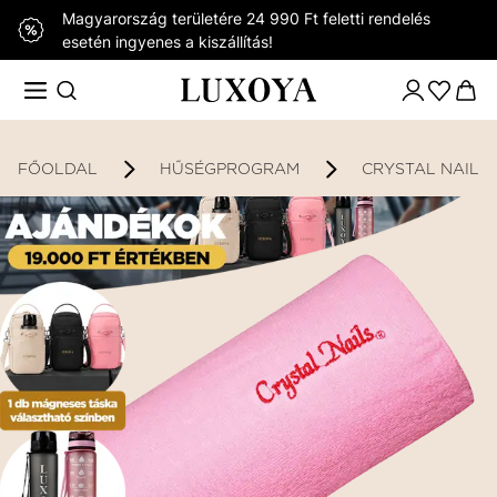
Magyarország területére 24 990 Ft feletti rendelés
esetén ingyenes a kiszállítás!
FŐOLDAL
HŰSÉGPROGRAM
CRYSTAL NAILS