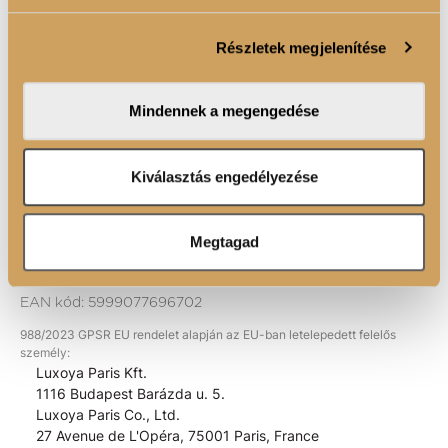
Sütiket használunk a tartalmak és hirdetések személyre
egyben.
szabásához, közösségi funkciók biztosításához,
Részletek megjelenítése
valamint weboldalforgalmunk elemzéséhez. Ezenkívül
A Kezelési útmutatót olvasd el itt!
közösségi média-, hirdető- és elemező partnereinkkel
megosztjuk az Ön weboldalhasználatra vonatkozó
Mindennek a megengedése
adatait, akik kombinálhatják az adatokat más olyan
TERMÉK ELŐNYÖK
adatokkal, amelyeket Ön adott meg számukra vagy az
Ön által használt más szolgáltatásokból gyűjtöttek.
Kiválasztás engedélyezése
ÖSSZETEVŐK
Megtagad
EAN kód:
5999077696702
988/2023 GPSR EU rendelet alapján az EU-ban letelepedett felelős
személy:
Luxoya Paris Kft.
1116 Budapest Barázda u. 5.
Luxoya Paris Co., Ltd.
27 Avenue de L'Opéra, 75001 Paris, France