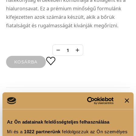
hatékonyság érdekében kombinálja a kollagént és a
hialuronsavat. Ez a prémium minőségű formulánk
kifejezetten azok számára készült, akik a bőrük
fiatalságát és rugalmasságát kívánják megőrizni.
1
KOSÁRBA
TERMÉKLEÍRÁS
A Gel Tipeket felragasztáskor -annak érdekében,
hogy biztosan ne mozduljanak el- érdemes pár
Az Ön adatainak felelősségteljes felhasználása
másodpercig a megfelelő szögben kezünkkel
Mi és a
1022 partnerünk
feldolgozzuk az Ön személyes
megtartani. Ez a lámpa kiválóan alkalmas arra, hogy