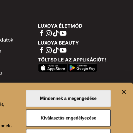
LUXOYA ÉLETMÓD
adatok
LUXOYA BEAUTY
m
TÖLTSD LE AZ APPLIKÁCIÓT!
a
ram
isztráció
Mindennek a megengedése
ét,
n
Kiválasztás engedélyezése
Önnek.