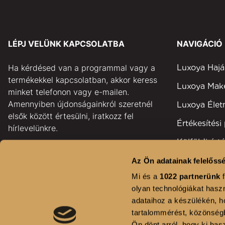
LÉPJ VELÜNK KAPCSOLATBA
NAVIGÁCIÓ
Ha kérdésed van a programmal vagy a
Luxoya Hajá
termékekkel kapcsolatban, akkor keress
Luxoya Ma
minket telefonon vagy e-mailen.
Amennyiben újdonságainkról szeretnél
Luxoya Éle
elsők között értesülni, iratkozz fel
Értékesítési
hírlevelünkre.
Külföldi érté
pontok
GYAKORI KÉRDÉSEK
Az Ön adatainak felelőssé
Területi kép
Mi és a
1022 partnerünk
f
KAPCSOLAT
olyan technológiákat haszn
Fodrászsza
adataihoz a készülékén, ho
HÍRLEVÉL FELIRATKOZÁS
Kihívás
tartalommérést, közönségb
Ön dönt arról, hogy ki hasz