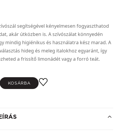
zívószál segítségével kényelmesen fogyaszthatod
dat, akár útközben is. A szívószálat könnyedén
 így mindig higiénikus és használatra kész marad. A
 választás hideg és meleg italokhoz egyaránt, így
zheted a frissítő limonádét vagy a forró teát.
KOSÁRBA
EÍRÁS