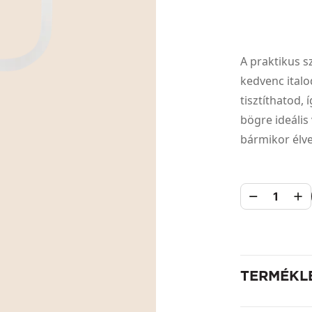
A praktikus s
kedvenc italo
tisztíthatod,
bögre ideális
bármikor élve
1
TERMÉKL