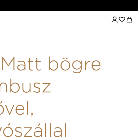
Matt bögre
mbusz
ővel,
vószállal