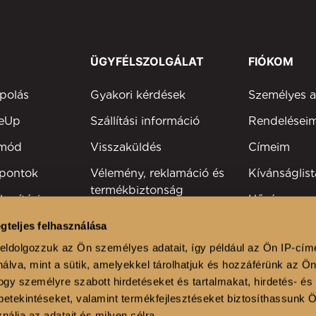
ÜGYFÉLSZOLGÁLAT
FIÓKOM
polás
Gyakori kérdések
Személyes 
keUp
Szállítási információ
Rendelései
tmód
Visszaküldés
Címeim
 pontok
Vélemény, reklamáció és
Kívánságlist
termékbiztonság
kesítési
Hűségprog
Elérhetőség
Szakmai reg
gteljes felhasználása
viselők
eldolgozzuk az Ön személyes adatait, így például az Ön IP-cím
álva, mint a sütik, amelyekkel tárolhatjuk és hozzáférünk az Ö
lonok
gy személyre szabott hirdetéseket és tartalmakat, hirdetés- és
etekintéseket, valamint termékfejlesztéseket biztosíthassunk 
nálja az adatait és milyen célra.