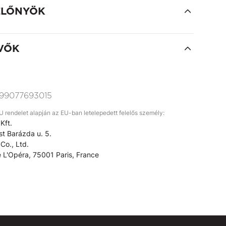
ELŐNYÖK
VŐK
99077693015
rendelet alapján az EU-ban letelepedett felelős személy:
Kft.
t Barázda u. 5.
Co., Ltd.
 L'Opéra, 75001 Paris, France