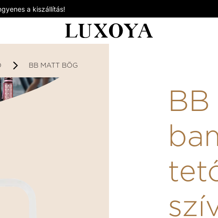
gyenes a kiszállítás!
D
BB MATT BÖGRE BAMBUSZ TETŐVEL, SZÍVÓSZÁLLAL
BB 
ba
tet
szí