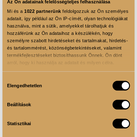
Az Ön adatainak felelősségteljes felhasználása
TERMÉK ELŐNYÖK
Mi és a
1022 partnerünk
feldolgozzuk az Ön személyes
adatait, így például az Ön IP-címét, olyan technológiákat
✔ Több mint alap multivitamin – vitaminok és
használva, mint a sütik, amelyekkel tárolhatjuk és
ásványi anyagok mellett funkcionális hatóanyagokkal
hozzáférünk az Ön adataihoz a készülékén, hogy
személyre szabott hirdetéseket és tartalmakat, hirdetés-
✔ Energia- és anyagcsere-támogatás B-vitaminokkal,
és tartalommérést, közönségbetekintéseket, valamint
magnéziummal, karnitinekkel
termékfejlesztéseket biztosíthassunk Önnek. Ön dönt
arról, hogy ki használja az adatait és milyen célra.
✔ Antioxidáns összetétel zöld tea, szőlőmag kivonat,
zöld kávé és Q10 hozzáadásával
Ha engedélyezi, a következőt is meg szeretnénk tenni:
Hozzájárulás
✔ Női igényekhez igazítva – vasat, jódot, cinket és
Elengedhetetlen
Információgyűjtés az Ön földrajzi elhelyezkedéséről
kiválasztása
pár méteres pontossággal
folsavat is tartalmaz
Az Ön készülékén beazonosítása annak konkrét
Beállítások
tulajdonságainak (ujjlenyomat) aktív ellenőrzésével
Tudjon meg többet személyes adatainak feldolgozási
Statisztikai
módjairól és adja meg preferenciáit a
Részletek
FELHASZNÁLÁSI JAVASLAT
pontban
. Bármikor módosíthatja vagy visszavonhatja a