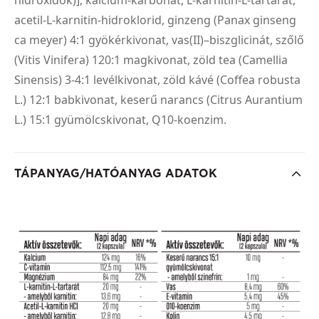
hidroxidok)], kalcium-karbonát, L-karnitin-L-tartarát,
acetil-L-karnitin-hidroklorid, ginzeng (Panax ginseng
ca meyer) 4:1 gyökérkivonat, vas(II)–biszglicinát, szőlő
(Vitis Vinifera) 120:1 magkivonat, zöld tea (Camellia
Sinensis) 3-4:1 levélkivonat, zöld kávé (Coffea robusta
L.) 12:1 babkivonat, keserű narancs (Citrus Aurantium
L.) 15:1 gyümölcskivonat, Q10-koenzim.
TÁPANYAG/HATÓANYAG ADATOK