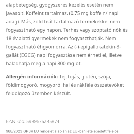
alapbetegség, gyógyszeres kezelés esetén nem
javasolt! Koffeint tartalmaz. (0.75 mg koffein/ napi
adag). Más, zöld teát tartalmazó termékekkel nem
fogyasztható egy napon. Terhes vagy szoptató nők és
18 év alatti gyermekek nem fogyaszthatják. Nem
fogyasztható éhgyomorra. Az (-)-epigallokatekin-3-
gallát (EGCG) napi fogyasztása nem érheti el, illetve
haladhatja meg a napi 800 mg-ot.
Allergén információk:
Tej, tojás, glutén, szója,
földimogyoró, mogyoró, hal és rákféle összetevőket
feldolgozó üzemben készült.
EAN kód:
5999575345874
988/2023 GPSR EU rendelet alapján az EU-ban letelepedett felelős