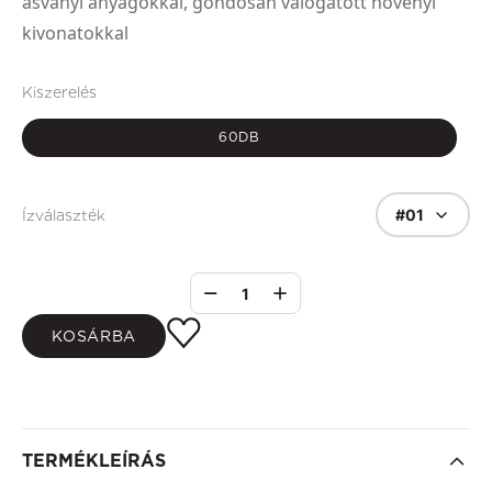
ásványi anyagokkal, gondosan válogatott növényi
kivonatokkal
Kiszerelés
60DB
#01
Ízválaszték
1
KOSÁRBA
TERMÉKLEÍRÁS