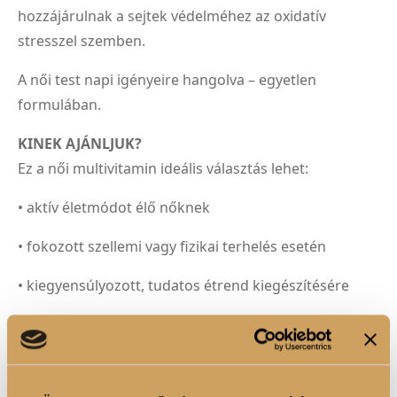
hozzájárulnak a sejtek védelméhez az oxidatív
stresszel szemben.
A női test napi igényeire hangolva – egyetlen
formulában.
KINEK AJÁNLJUK?
Ez a női multivitamin ideális választás lehet:
• aktív életmódot élő nőknek
• fokozott szellemi vagy fizikai terhelés esetén
• kiegyensúlyozott, tudatos étrend kiegészítésére
• azok számára, akik nem csak egy „alap”
multivitamint keresnek