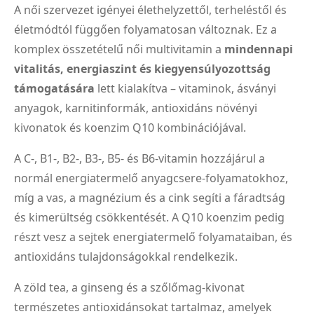
A női szervezet igényei élethelyzettől, terheléstől és
életmódtól függően folyamatosan változnak. Ez a
komplex összetételű női multivitamin a
mindennapi
vitalitás, energiaszint és kiegyensúlyozottság
támogatására
lett kialakítva – vitaminok, ásványi
anyagok, karnitinformák, antioxidáns növényi
kivonatok és koenzim Q10 kombinációjával.
A C-, B1-, B2-, B3-, B5- és B6-vitamin hozzájárul a
normál energiatermelő anyagcsere-folyamatokhoz,
míg a vas, a magnézium és a cink segíti a fáradtság
és kimerültség csökkentését. A Q10 koenzim pedig
részt vesz a sejtek energiatermelő folyamataiban, és
antioxidáns tulajdonságokkal rendelkezik.
A zöld tea, a ginseng és a szőlőmag-kivonat
természetes antioxidánsokat tartalmaz, amelyek