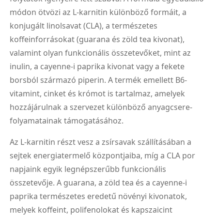
módon ötvözi az L-karnitin különböző formáit, a
konjugált linolsavat (CLA), a természetes
koffeinforrásokat (guarana és zöld tea kivonat),
valamint olyan funkcionális összetevőket, mint az
inulin, a cayenne-i paprika kivonat vagy a fekete
borsból származó piperin. A termék emellett B6-
vitamint, cinket és krómot is tartalmaz, amelyek
hozzájárulnak a szervezet különböző anyagcsere-
folyamatainak támogatásához.
Az L-karnitin részt vesz a zsírsavak szállításában a
sejtek energiatermelő központjaiba, míg a CLA por
napjaink egyik legnépszerűbb funkcionális
összetevője. A guarana, a zöld tea és a cayenne-i
paprika természetes eredetű növényi kivonatok,
melyek koffeint, polifenolokat és kapszaicint