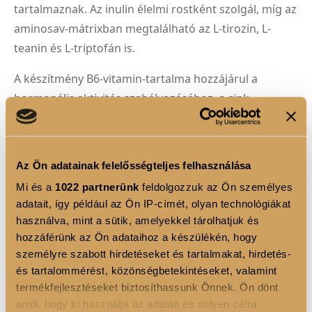
tartalmaznak. Az inulin élelmi rostként szolgál, míg az
aminosav-mátrixban megtalálható az L-tirozin, L-
teanin és L-triptofán is.
A készítmény B6-vitamin-tartalma hozzájárul a
hormonális aktivitás szabályozásához, a cink
támogatja az immunrendszer normál működését,
míg a króm részt vesz a makrotápanyagok normál
anyagcseréjében és hozzájárul a normál
Az Ön adatainak felelősségteljes felhasználása
vércukorszint fenntartásához.
Mi és a
1022 partnerünk
feldolgozzuk az Ön személyes
adatait, így például az Ön IP-címét, olyan technológiákat
A kapszulás forma kényelmes szedhetőséget biztosít,
használva, mint a sütik, amelyekkel tárolhatjuk és
mesterséges ízesítőanyagoktól mentes, és egy doboz
hozzáférünk az Ön adataihoz a készülékén, hogy
60 darab kapszulát tartalmaz – 20 adagban.
személyre szabott hirdetéseket és tartalmakat, hirdetés-
és tartalommérést, közönségbetekintéseket, valamint
termékfejlesztéseket biztosíthassunk Önnek. Ön dönt
arról, hogy ki használja az adatait és milyen célra.