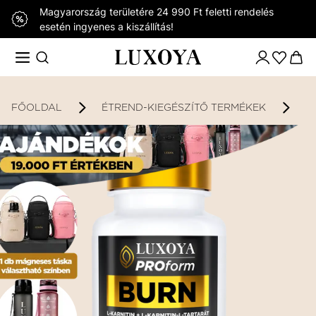
Magyarország területére 24 990 Ft feletti rendelés
esetén ingyenes a kiszállítás!
FŐOLDAL
ÉTREND-KIEGÉSZÍTŐ TERMÉKEK
K