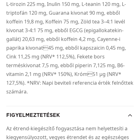
L-tirozin 225 mg, Inulin 150 mg, L-teanin 120 mg, L-
triptofán 120 mg, Guarana kivonat 90 mg, ebből
koffein 19,8 mg, Koffein 75 mg, Zöld tea 3–4:1 levél
kivonat 3-4:1 75 mg, ebből EGCG (epigallokatekin-
gallát) 20,63 mg, ebből koffein 4,2 mg, Cayenne-i
paprika kivonat45 mg, ebből kapszaicin 0,45 mg,
Cink 11,25 mg (NRV* 112,5%), Fekete bors
terméskivonat 7,5 mg, ebből piperin 7,125 mg, B6-
vitamin 2,1 mg (NRV* 150%), Króm51 µg (NRV*
127,5%). *NRV: Napi beviteli referencia érték felnőttek
számára.
FIGYELMEZTETÉSEK
Az étrend-kiegészítő fogyasztása nem helyettesíti a
kiegyensúlyozott, vegyes étrendet és az egészséges