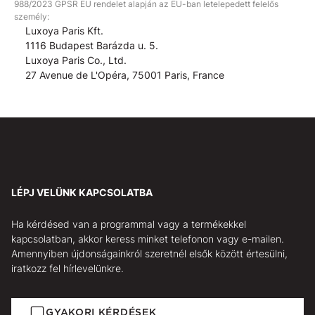
988/2023 GPSR EU rendelet alapján az EU-ban letelepedett felelős
személy:
Luxoya Paris Kft.
1116 Budapest Barázda u. 5.
Luxoya Paris Co., Ltd.
27 Avenue de L'Opéra, 75001 Paris, France
LÉPJ VELÜNK KAPCSOLATBA
Ha kérdésed van a programmal vagy a termékekkel
kapcsolatban, akkor keress minket telefonon vagy e-mailen.
Amennyiben újdonságainkról szeretnél elsők között értesülni,
iratkozz fel hírlevelünkre.
GYAKORI KÉRDÉSEK