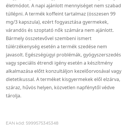
életmódot. A napi ajánlott mennyiséget nem szabad
túllépni. A termék koffeint tartalmaz (összesen 99
mg/3 kapszula), ezért fogyasztása gyermekek,
várandós és szoptató nők számára nem ajánlott.
Bármely összetevővel szembeni ismert
túlérzékenység esetén a termék szedése nem
javasolt. Egészségügyi problémák, gyógyszerszedés
vagy speciális étrendi igény esetén a készítmény
alkalmazása előtt konzultáljon kezelőorvosával vagy
dietetikussal. A terméket kisgyermekek elől elzárva,
száraz, hűvös helyen, közvetlen napfénytől védve
tárolja.
EAN kód:
5999575345348