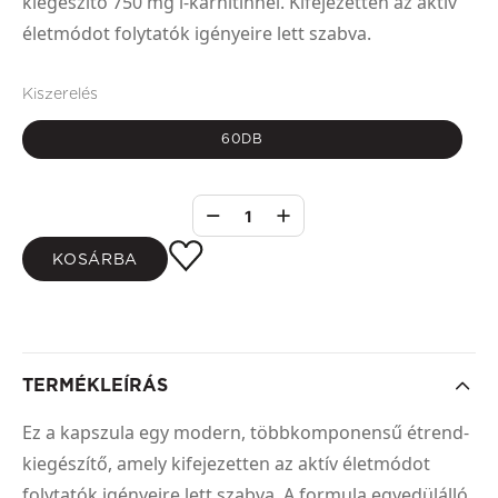
kiegészítő 750 mg l-karnitinnel. Kifejezetten az aktív
életmódot folytatók igényeire lett szabva.
Kiszerelés
60DB
1
KOSÁRBA
TERMÉKLEÍRÁS
Ez a kapszula egy modern, többkomponensű étrend-
kiegészítő, amely kifejezetten az aktív életmódot
folytatók igényeire lett szabva. A formula egyedülálló