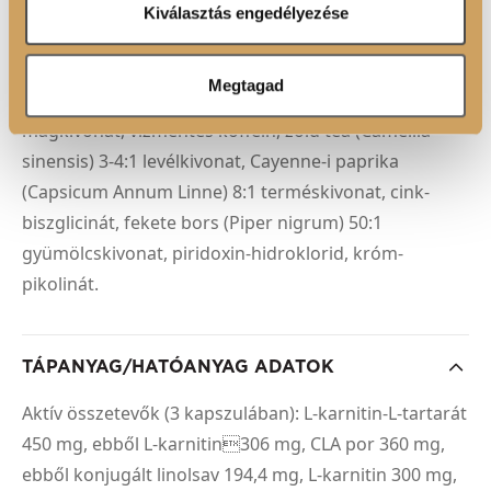
Ön által használt más szolgáltatásokból gyűjtöttek.
([szarvasmarhazselatin, tisztított víz, színezékek
Kiválasztás engedélyezése
[vasoxidok és hidroxidok]), L-karnitin, 8,7% L-tirozin,
csomósodást gátló anyag (szilícium-dioxid), inulin, L-
Megtagad
teanin, L-triptofán, guarana (Paullinia cupana Kunth)
magkivonat, vízmentes koffein, zöld tea (Camellia
sinensis) 3-4:1 levélkivonat, Cayenne-i paprika
(Capsicum Annum Linne) 8:1 terméskivonat, cink-
biszglicinát, fekete bors (Piper nigrum) 50:1
gyümölcskivonat, piridoxin-hidroklorid, króm-
pikolinát.
TÁPANYAG/HATÓANYAG ADATOK
Aktív összetevők (3 kapszulában): L-karnitin-L-tartarát
450 mg, ebből L-karnitin306 mg, CLA por 360 mg,
ebből konjugált linolsav 194,4 mg, L-karnitin 300 mg,