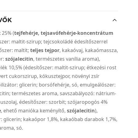
VŐK
 25% (
tejfehérje, tejsavófehérje-koncentrátum
őszer: maltit-szirup; tejcsokoládé édesítőszerrel
őszer: maltit;
teljes tejpor
, kakaóvaj, kakaómassza,
er:
szójalecitin
, természetes vanília aroma),
lék 10,5% (édesítőszer: maltit-szirup; étkezési rost
nvert cukorszirup, kókusztejpor, növényi zsír
ilizátor: glicerin; borsófehérje, só, emulgeálószer:
itin; természetes aroma, savszabályozó: nátrium-
kuszolaj, édesítőszer: szorbit; szójaropogós 4%
e
, ehető manióka keményítő,
szójalecitin
),
: glicerin; kakaópor 1,8%, kakaóbab darabok 1,7%,
aroma, só.