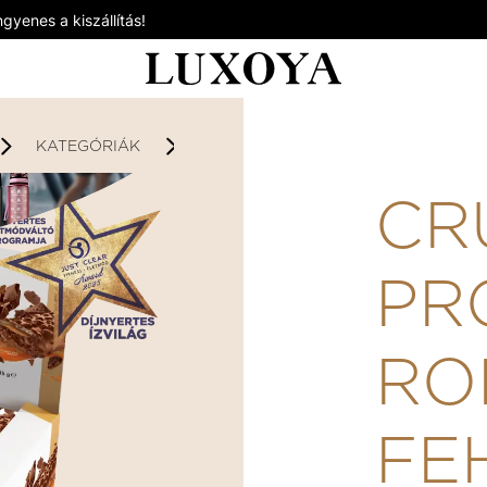
gyenes a kiszállítás!
KATEGÓRIÁK
FEHÉRJESZELETEK
CRUNCHY
CR
PR
RO
FE