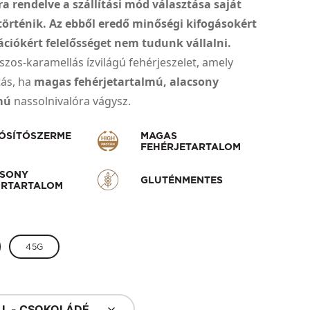
 rendelve a szállítási mód választása saját
 történik. Az ebből eredő minőségi kifogásokért
ciókért felelősséget nem tudunk vállalni.
szos-karamellás ízvilágú fehérjeszelet, amely
tás, ha
magas fehérjetartalmú, alacsony
mú
nassolnivalóra vágysz.
ÓSÍTÓSZERME
MAGAS
FEHÉRJETARTALOM
CSONY
GLUTÉNMENTES
RTARTALOM
45G
L - CSOKOLÁDÉ