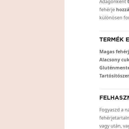
Adagonként
fehérje
hozzá
különösen fo
TERMÉK 
Magas fehér
Alacsony cu
Gluténment
Tartósítósz
FELHASZ
Fogyaszd a n
fehérjetartal
vagy után, v