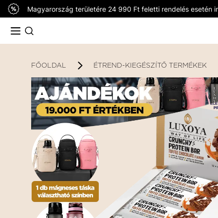
Magyarország területére 24 990 Ft feletti rendelés esetén in
FŐOLDAL
ÉTREND-KIEGÉSZÍTŐ TERMÉKEK