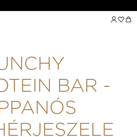
 PROTEIN BAR - ROPPANÓS FEHÉRJESZELET 12X45G - KARA
UNCHY
OTEIN BAR -
PPANÓS
HÉRJESZELE