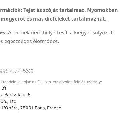
ormációk: Tejet és szóját tartalmaz. Nyomokban
dimogyorót és más dióféléket tartalmazhat.
és:
A termék nem helyettesíti a kiegyensúlyozott
 és egészséges életmódot.
99575342996
rendelet alapján az EU-ban letelepedett felelős személy:
Kft.
t Barázda u. 5.
Co., Ltd.
 L'Opéra, 75001 Paris, France