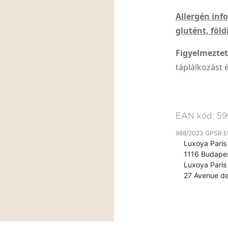
Allergén inf
glutént, föl
Figyelmeztet
táplálkozást
EAN kód:
59
988/2023 GPSR EU 
Luxoya Paris 
1116 Budapes
Luxoya Paris 
27 Avenue de