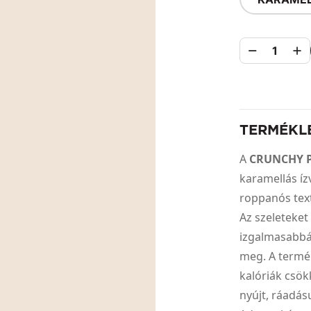
1
TERMÉKL
A
CRUNCHY 
karamellás íz
roppanós tex
Az szeleteke
izgalmasabbá
meg. A termék
kalóriák csö
nyújt, ráadásu