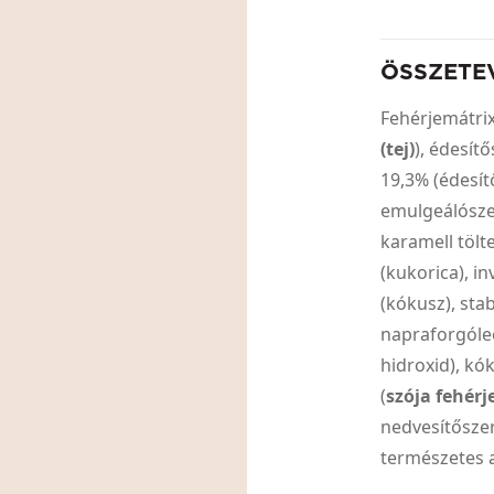
ÖSSZETE
Fehérjemátrix
(tej)
), édesít
19,3% (édesít
emulgeálósz
karamell tölte
(kukorica), i
(kókusz), stab
napraforgólec
hidroxid), kó
(
szója fehérj
nedvesítőszer
természetes 