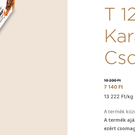
T 1
Kar
Cso
10 200 Ft
7 140 Ft
13 222 Ft/kg
A termék köze
A termék ajá
ezért csoma