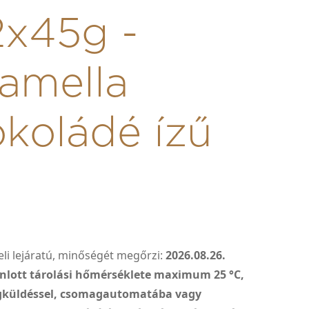
2x45g -
amella
koládé ízű
li lejáratú, minőségét megőrzi:
2026.08.26.
nlott tárolási hőmérséklete maximum 25 °C,
gküldéssel, csomagautomatába vagy