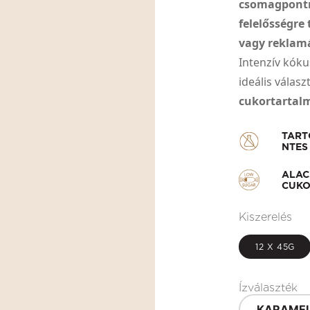
csomagpontra
felelősségre
vagy reklamá
Intenzív kóku
ideális válasz
cukortartal
TART
NTES
ALA
CUKO
Kiszerelés
12 X 45G
Ízválaszték
KARAMEL