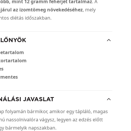
több, mint 12 gramm fehérjét tartalmaz
. A
járul az izomtömeg növekedéséhez
, mely
ntos diétás időszakban.
ELŐNYÖK
jetartalom
kortartalom
es
ermentes
NÁLÁSI JAVASLAT
ap folyamán bármikor, amikor egy tápláló, magas
mú nassolnivalóra vágysz, legyen az edzés előtt
agy bármelyik napszakban.