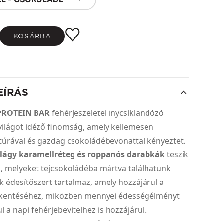
KOSÁRBA
EÍRÁS
PROTEIN BAR
fehérjeszeletei ínycsiklandózó
világot idéző finomság, amely kellemesen
túrával és gazdag csokoládébevonattal kényeztet.
t
lágy karamellréteg és roppanós darabkák
teszik
, melyeket tejcsokoládéba mártva találhatunk
 édesítőszert tartalmaz, amely hozzájárul a
kkentéséhez, miközben mennyei édességélményt
l a napi fehérjebevitelhez is hozzájárul.