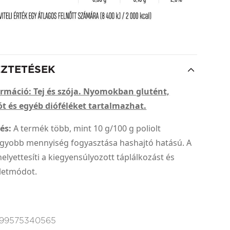
EZTETÉSEK
ormáció: Tej és szója. Nyomokban glutént,
t és egyéb dióféléket tartalmazhat.
és:
A termék több, mint 10 g/100 g poliolt
agyobb mennyiség fogyasztása hashajtó hatású. A
lyettesíti a kiegyensúlyozott táplálkozást és
letmódot.
99575340565