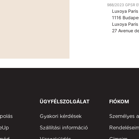
988/2023 GPSR EU 
Luxoya Paris 
1116 Budapes
Luxoya Paris 
27 Avenue de
ÜGYFÉLSZOLGÁLAT
FIÓKOM
polás
Gyakori kérdések
Személyes 
keUp
Szállítási információ
Rendelései