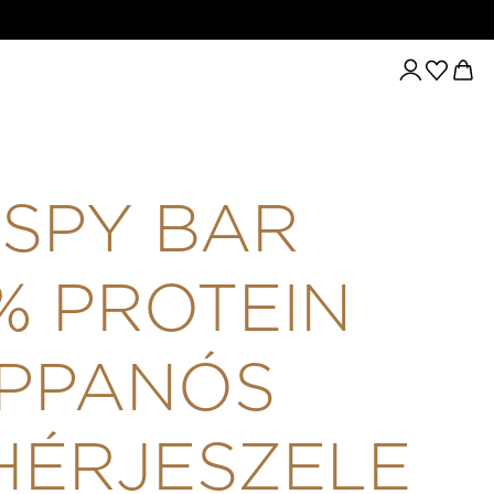
AR 40% PROTEIN ROPPANÓS FEHÉRJESZELET 45 G - EPER ÍZŰ
ISPY BAR
% PROTEIN
PPANÓS
HÉRJESZELE