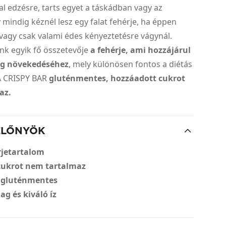
 edzésre, tarts egyet a táskádban vagy az
 mindig kéznél lesz egy falat fehérje, ha éppen
vagy csak valami édes kényeztetésre vágynál.
nk egyik fő összetevője
a fehérje, ami hozzájárul
g növekedéséhez
, mely különösen fontos a diétás
A CRISPY BAR
gluténmentes, hozzáadott cukrot
az.
ELŐNYÖK
rjetartalom
cukrot nem tartalmaz
 gluténmentes
ag és kiváló íz