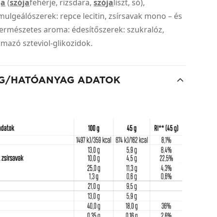
ja
(
szója
fehérje, rizsdara,
szója
liszt, só),
mulgeálószerek: repce lecitin, zsírsavak mono – és
; természetes aroma: édesítőszerek: szukralóz,
rmazó szteviol-glikozidok.
G/HATÓANYAG ADATOK