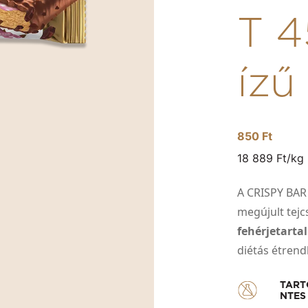
T 4
ízű
850 Ft
18 889 Ft/kg
A CRISPY BAR 
megújult tejc
fehérjetart
diétás étren
TART
NTES