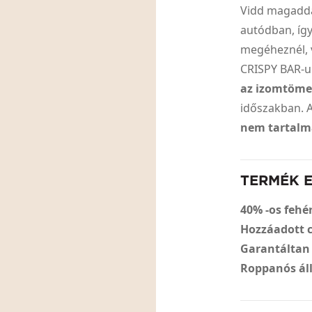
Vidd magaddal
autódban, így
megéheznél, 
CRISPY BAR-u
az izomtöme
időszakban. 
nem tartalm
TERMÉK 
40% -os fehé
Hozzáadott 
Garantáltan
Roppanós áll