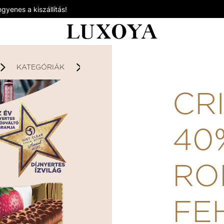
gyenes a kiszállítás!
KATEGÓRIÁK
FEHÉRJESZELETEK
CRISPY B
CR
40
RO
FE