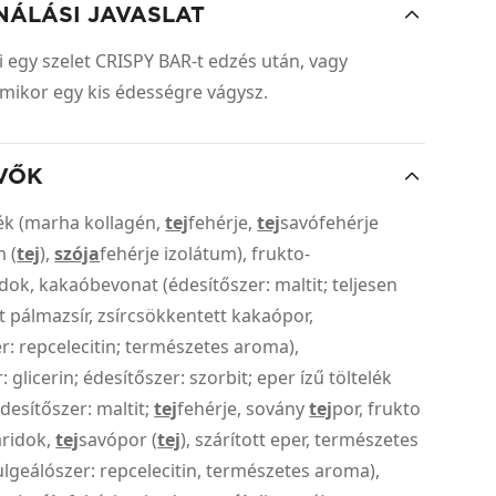
NÁLÁSI JAVASLAT
 egy szelet CRISPY BAR-t edzés után, vagy
mikor egy kis édességre vágysz.
VŐK
ék (marha kollagén,
tej
fehérje,
tej
savófehérje
 (
tej
),
szója
fehérje izolátum), frukto-
dok, kakaóbevonat (édesítőszer: maltit; teljesen
 pálmazsír, zsírcsökkentett kakaópor,
: repcelecitin; természetes aroma),
 glicerin; édesítőszer: szorbit; eper ízű töltelék
desítőszer: maltit;
tej
fehérje, sovány
tej
por, frukto
aridok,
tej
savópor (
tej
), szárított eper, természetes
lgeálószer: repcelecitin, természetes aroma),