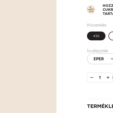
HOZ
CUKR
TART
Kiszerelés
45G
Ízválaszték
EPER
1
TERMÉKL