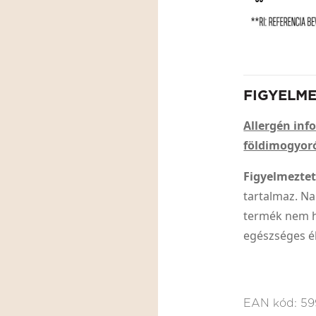
FIGYELM
Allergén inf
földimogyoró
Figyelmeztet
tartalmaz. N
termék nem he
egészséges é
EAN kód:
59