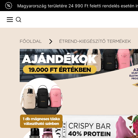
Magyarország területére 24 990 Ft feletti rendelés esetén in
FŐOLDAL
ÉTREND-KIEGÉSZÍTŐ TERMÉKEK