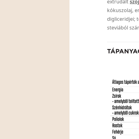
extrudált
szó
kókuszolaj, e
digliceridjei
steviából szá
TÁPANYA