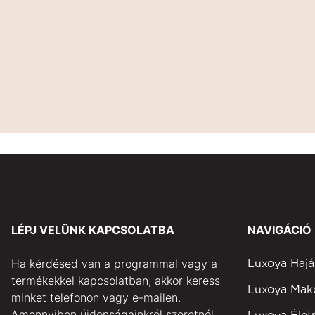
LÉPJ VELÜNK KAPCSOLATBA
NAVIGÁCIÓ
Ha kérdésed van a programmal vagy a
Luxoya Hajá
termékekkel kapcsolatban, akkor keress
Luxoya Ma
minket telefonon vagy e-mailen.
Amennyiben újdonságainkról szeretnél