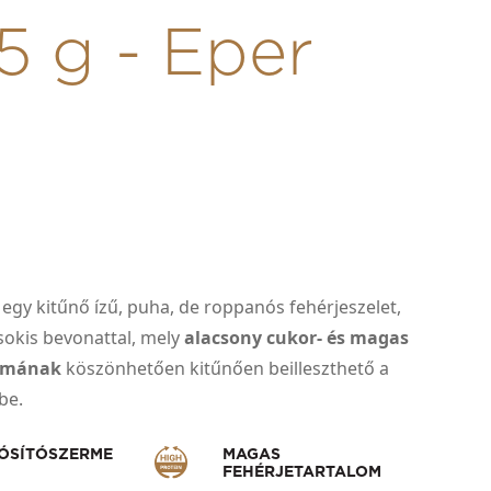
5 g - Eper
egy kitűnő ízű, puha, de roppanós fehérjeszelet,
sokis bevonattal, mely
alacsony cukor- és magas
almának
köszönhetően kitűnően beilleszthető a
dbe.
ÓSÍTÓSZERME
MAGAS
FEHÉRJETARTALOM