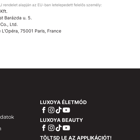
rendelet alapján az EU-ban letelepedett felelős személy:
Kft.
t Barázda u. 5.
Co., Ltd.
 L'Opéra, 75001 Paris, France
LUXOYA ÉLETMÓD
adatok
LUXOYA BEAUTY
m
TÖLTSD LE AZ APPLIKÁCIÓT!