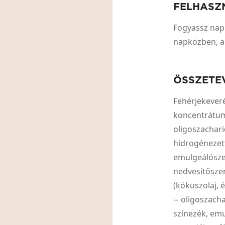
FELHASZ
Fogyassz napi
napközben, a
ÖSSZETE
Fehérjekever
koncentrátum
oligoszachari
hidrogénezett
emulgeálószer
nedvesítőszer:
(kókuszolaj, é
− oligoszach
színezék, emu