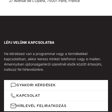
27 Avenue de L'Opéra, 75001 Paris, France
LÉPJ VELÜNK KAPCSOLATBA
Ha kérdésed van a programmal vagy a termékekkel
kapcsolatban, akkor keress minket telefonon vagy e-mailen.
Amennyiben újdonságainkról szeretnél elsők között értesülni,
iratkozz fel hírlevelünkre.
GYAKORI KÉRDÉSEK
KAPCSOLAT
HÍRLEVÉL FELIRATKOZÁS