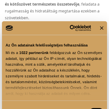
és kötőszövet természetes összetevője
, feladata a
rugalmasság és hidratáltság megtartása ezekben a
szövetekben.
A COLLAGEN SHOT praktikus 60 ml-es kiszerelésű
folyékony étrend-kiegészítő, amely könnyen
beilleszthető a mindennapjaidba.
Magas hidrolizált
Az Ön adatainak felelősségteljes felhasználása
kollagéntartalma, a hialuronsav és a hozzáadott
Mi és a
1022 partnerünk
feldolgozzuk az Ön személyes
C-vitamin
kombinált támogatás nyújt egyetlen
adatait, így például az Ön IP-címét, olyan technológiákat
praktikus kiszerelésben. Ízesített változatai intenzív
használva, mint a sütik, amelyekkel tárolhatjuk és
ízélményt nyújtanak, miközben támogatják
hozzáférünk az Ön adataihoz a készülékén, hogy
szépséged és vitalitásod megőrzését.
személyre szabott hirdetéseket és tartalmakat, hirdetés-
és tartalommérést, közönségbetekintéseket, valamint
termékfejlesztéseket biztosíthassunk Önnek. Ön dönt
arról, hogy ki használja az adatait és milyen célra.
TERMÉK ELŐNYÖK
Hialuronsavval és C-citaminnal
kiegészítve.
Ha engedélyezi, a következőt is meg szeretnénk tenni:
Hozzájárulás