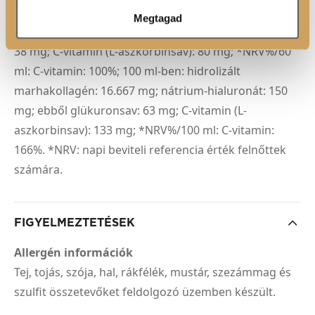
Egy adag (60 ml): hidrolizált marhakollagén: 10.000
Megtagad
mg; nátrium-hialuronát: 90 mg; ebből glükuronsav:
38 mg; C-vitamin (L-aszkorbinsav): 80 mg; *NRV%/60
ml: C-vitamin: 100%; 100 ml-ben: hidrolizált
marhakollagén: 16.667 mg; nátrium-hialuronát: 150
mg; ebből glükuronsav: 63 mg; C-vitamin (L-
aszkorbinsav): 133 mg; *NRV%/100 ml: C-vitamin:
166%. *NRV: napi beviteli referencia érték felnőttek
számára.
FIGYELMEZTETÉSEK
Allergén információk
Tej, tojás, szója, hal, rákfélék, mustár, szezámmag és
szulfit összetevőket feldolgozó üzemben készült.