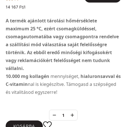
14 167 Ft/l
A termék ajánlott tárolási hőmérséklete
maximum 25 °C, ezért csomagküldéssel,
csomagautomatába vagy csomagpontra rendelve
a szállítási mód választása saját felelősségre
történik. Az ebből eredő minőségi kifogásokért
vagy reklamációkért felelősséget nem tudunk
vállalni.
10.000 mg kollagén
mennyiséget,
hialuronsavval és
C-vitamin
nal is kiegészítve. Támogasd a szépséged
és vitalitásod egyszerre!
1
KOSÁRBA