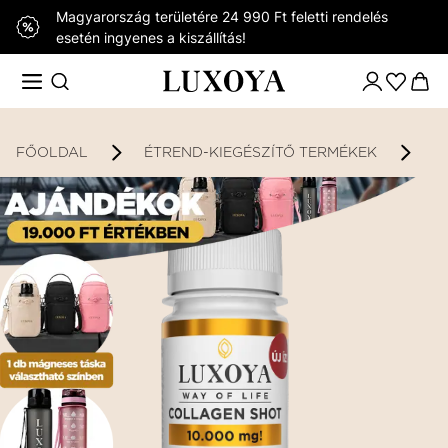
Magyarország területére 24 990 Ft feletti rendelés
esetén ingyenes a kiszállítás!
FŐOLDAL
ÉTREND-KIEGÉSZÍTŐ TERMÉKEK
K