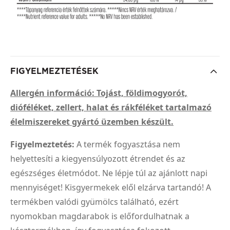
FIGYELMEZTETÉSEK
Allergén információ: Tojást, földimogyorót,
dióféléket, zellert, halat és rákféléket tartalmazó
élelmiszereket gyártó üzemben készült.
Figyelmeztetés:
A termék fogyasztása nem
helyettesíti a kiegyensúlyozott étrendet és az
egészséges életmódot. Ne lépje túl az ajánlott napi
mennyiséget! Kisgyermekek elől elzárva tartandó! A
termékben valódi gyümölcs található, ezért
nyomokban magdarabok is előfordulhatnak a