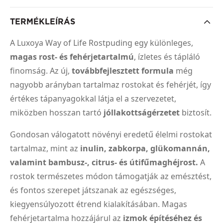
TERMÉKLEÍRÁS
A Luxoya Way of Life Rostpuding egy különleges,
magas rost- és fehérjetartalmú
, ízletes és tápláló
finomság. Az új,
továbbfejlesztett formula
még
nagyobb arányban tartalmaz rostokat és fehérjét, így
értékes tápanyagokkal látja el a szervezetet,
miközben hosszan tartó
jóllakottságérzetet
biztosít.
Gondosan válogatott növényi eredetű élelmi rostokat
tartalmaz, mint az
inulin, zabkorpa, glükomannán,
valamint bambusz-, citrus- és útifűmaghéjrost.
A
rostok természetes módon támogatják az emésztést,
és fontos szerepet játszanak az egészséges,
kiegyensúlyozott étrend kialakításában. Magas
fehérjetartalma hozzájárul az
izmok építéséhez és