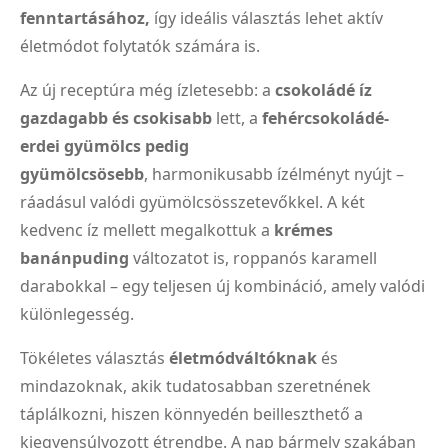
fenntartásához,
így ideális választás lehet aktív
életmódot folytatók számára is.
Az új receptúra még ízletesebb: a
csokoládé íz
gazdagabb és csokisabb
lett, a
fehércsokoládé-
erdei gyümölcs pedig
gyümölcsösebb
, harmonikusabb ízélményt nyújt –
ráadásul valódi gyümölcsösszetevőkkel. A két
kedvenc íz mellett megalkottuk a
krémes
banánpuding
változatot is, roppanós karamell
darabokkal – egy teljesen új kombináció, amely valódi
különlegesség.
Tökéletes választás
életmódváltóknak
és
mindazoknak, akik tudatosabban szeretnének
táplálkozni, hiszen könnyedén beilleszthető a
kiegyensúlyozott étrendbe. A nap bármely szakában