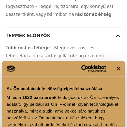
fogyasztható – reggelire, tízóraira, egy könnyű esti
desszertként, vagy bármikor, ha
rád tör az éhség
.
TERMÉK ELŐNYÖK
Több rost és fehérje
– Megnövelt rost- és
fehérjetartalom a tartós jóllakottság érzetéért.
6-féle növényi rost keveréke
– Oldható és
oldhatatlan rostok egyedi kombinációja az
egészséges emésztés támogatásáért.
Magas fehérjetartalom
– A fehérje hozzájárul az
Az Ön adatainak felelősségteljes felhasználása
izomtömeg fenntartásához és növekedéséhez.
Mi és a
1022 partnerünk
feldolgozzuk az Ön személyes
Díjnyertes íz
- „ Az év legjobb ízvilága Luxoya
adatait, így például az Ön IP-címét, olyan technológiákat
termékcsalád” tagja a 2025-ös év Just Clear Fitness-
használva, mint a sütik, amelyekkel tárolhatjuk és
hozzáférünk az Ön adataihoz a készülékén, hogy
Életmód Awardszerint.
személyre szabott hirdetéseket és tartalmakat, hirdetés-