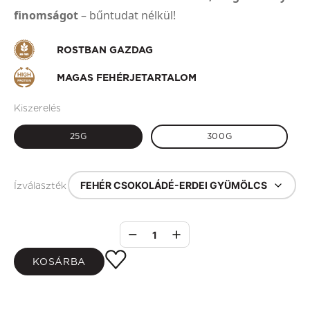
finomságot
– bűntudat nélkül!
ROSTBAN GAZDAG
MAGAS FEHÉRJETARTALOM
Kiszerelés
25G
300G
FEHÉR CSOKOLÁDÉ-ERDEI GYÜMÖLCS
Ízválaszték
1
KOSÁRBA