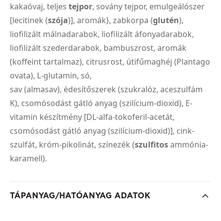
kakaóvaj, teljes
tejpor
, sovány tejpor, emulgeálószer
[lecitinek (
szója
)], aromák}, zabkorpa (
glutén
),
liofilizált málnadarabok, liofilizált áfonyadarabok,
liofilizált szederdarabok, bambuszrost, aromák
(koffeint tartalmaz), citrusrost, útifűmaghéj (Plantago
ovata), L-glutamin, só,
sav (almasav), édesítőszerek (szukralóz, aceszulfám
K), csomósodást gátló anyag (szilícium-dioxid), E-
vitamin készítmény [DL-alfa-tokoferil-acetát,
csomósodást gátló anyag (szilícium-dioxid)], cink-
szulfát, króm-pikolinát, színezék (
szulfitos
ammónia-
karamell).
TÁPANYAG/HATÓANYAG ADATOK