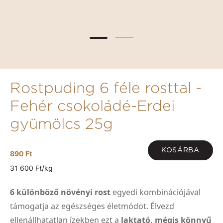
Rostpuding 6 féle rosttal -
Fehér csokoládé-Erdei
gyümölcs 25g
KOSÁRBA
890 Ft
31 600 Ft/kg
6 különböző növényi rost
egyedi kombinációjával
támogatja az egészséges életmódot. Élvezd
ellenállhatatlan ízekben ezt a
laktató, mégis könnyű