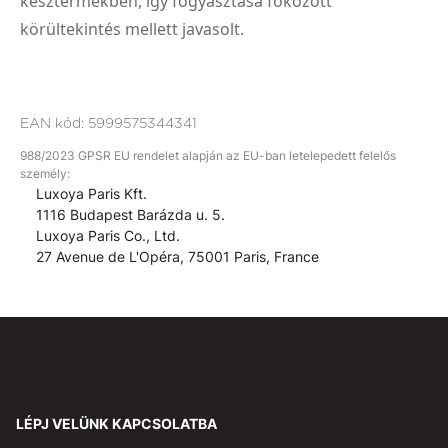
késztermékben, így fogyasztása fokozott
körültekintés mellett javasolt.
EAN kód:
5999575344341
988/2023 GPSR EU rendelet alapján az EU-ban letelepedett felelős
személy:
Luxoya Paris Kft.
1116 Budapest Barázda u. 5.
Luxoya Paris Co., Ltd.
27 Avenue de L'Opéra, 75001 Paris, France
LÉPJ VELÜNK KAPCSOLATBA