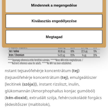
megosztjuk az Ön weboldalhasználatra vonatkozó
Mindennek a megengedése
adatait, akik kombinálhatják az adatokat más olyan
adatokkal, amelyeket Ön adott meg számukra vagy az
Ön által használt más szolgáltatásokból gyűjtöttek.
Kiválasztás engedélyezése
Megtagad
nstant tejsavófehérje koncentrátum
(tej)
{tejsavófehérje koncentrátum
(tej)
, emulgeálószer
[lecitinek
(szója)
]}, instant rizsliszt, inulin,
glükomannán (Amorphophallus konjac gumóból)
(
kén-dioxid
), extrudált szója, fehércsokoládé forgács
{édesítőszer (maltitolok),